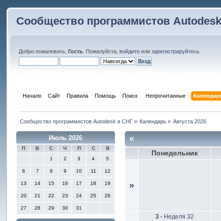
Сообщество программистов Autodesk
Добро пожаловать,
Гость
. Пожалуйста,
войдите
или
зарегистрируйтесь
.
Начало
Сайт
Правила
Помощь
Поиск
 Непрочитанные 
Календар
Сообщество программистов Autodesk в СНГ
»
Календарь
»
Августа 2026
«
Июль 2026
П
В
С
Ч
П
С
В
Понедельник
1
2
3
4
5
6
7
8
9
10
11
12
13
14
15
16
17
18
19
»
20
21
22
23
24
25
26
27
28
29
30
31
3
-
Неделя 32