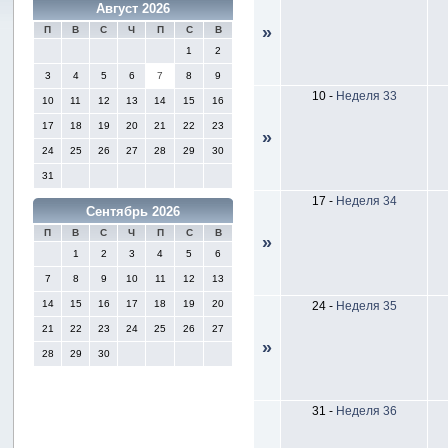
Август 2026
»
П
В
С
Ч
П
С
В
1
2
3
4
5
6
7
8
9
10
-
Неделя 33
10
11
12
13
14
15
16
17
18
19
20
21
22
23
»
24
25
26
27
28
29
30
31
17
-
Неделя 34
Сентябрь 2026
П
В
С
Ч
П
С
В
»
1
2
3
4
5
6
7
8
9
10
11
12
13
14
15
16
17
18
19
20
24
-
Неделя 35
21
22
23
24
25
26
27
»
28
29
30
31
-
Неделя 36