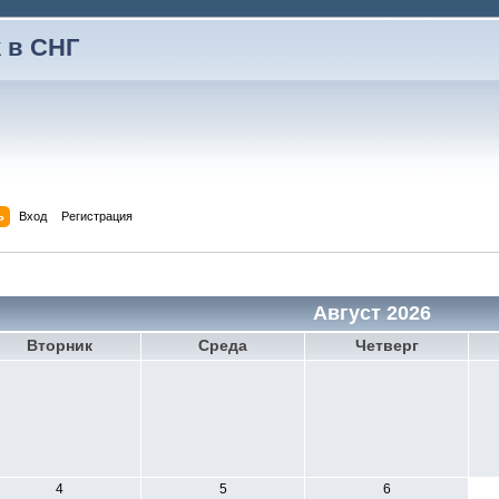
 в СНГ
ь
Вход
Регистрация
Август 2026
Вторник
Среда
Четверг
4
5
6