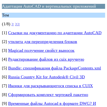
Адаптация AutoCAD и вертикальных приложений
Тем
(1/8)
>
>>
[1]
Ссылки на документацию по адаптации AutoCAD
[2]
утилита для переопределения блоков
[3]
Magicad получение свойст выносок
[4]
Редактирование файлов из cuix вручную
[5]
Bundle: спецификация файла PackageContents.xml
[6]
Russia Country Kit for Autodesk® Civil 3D
[7]
Иконки для раскрывающегося списка в CUIX
[8]
Сформировать комплект чертежей пакетно
[9]
Временные файлы Autocad в формате DWG? И