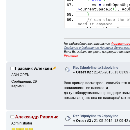
      es 
=
 acdbOpenObj
>
currentSpaceId
(
)
, AcD
}
// can close the b
need it anymore
    blockTable
-
>
close 
// if it failed th
if
(
es 
!
=
 Acad
::
eO
Не забывайте про правильное
Форматиро
return
(
es
)
;
Создание и добавление Autodesk Screencas
// otherwise put t
Если Вы задали вопрос и на форуме появи
    es 
=
 blockTableRec
Решение
// now close it up
    blockTableRecord
-
>
Re: 3dpolyline to 2dpolyline
Грасмик Алексей
// close entity
«
Ответ #2 :
21-05-2015, 13:03:09 
ADN OPEN
    pEnt
-
>
close
(
)
;
return
(
es
)
;
Сообщений: 29
Ваш пример посмотрел - спасибо. это 
Карма: 0
}
полилинию в ее плоскости.
да тут обнаружилось еще подозрительн
показывает, что она не планарна! как 
// - Poly.Poly3dto2d
static
void
 PolyPoly
{
Re: 3dpolyline to 2dpolyline
Александр Ривилис
    resbuf 
*
prbGrip 
=
«
Ответ #3 :
21-05-2015, 13:09:42 
    ads_name sset_temp
Administrator
long
 len_templ 
=
0