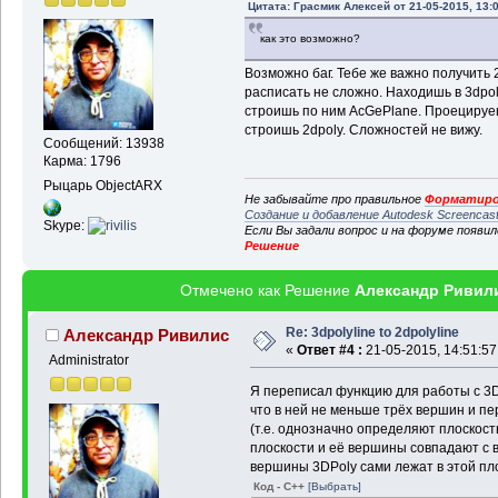
Цитата: Грасмик Алексей от 21-05-2015, 13:
    AcDbObjectIdArray 
    AcDbVoidPtrArray  
как это возможно?
    resbuf 
*
filter 
=
 a
<and"
)
,RTDXF0,_T
(
"POLY
Возможно баг. Тебе же важно получить 2
>"
)
,RTNONE
)
;
расписать не сложно. Находишь в 3dpo
строишь по ним AcGePlane. Проецируешь
if
(
acedSSGetFirst
строишь 2dpoly. Сложностей не вижу.
acedSSLength
(
prbPick
-
>
Сообщений: 13938
RTNORM 
&&
 len_templ 
>
Карма: 1796
      ObjectIdArrayFro
Рыцарь ObjectARX
>
resval.
rlname
,ids_tem
Не забывайте про правильное
Форматиро
>
resval.
rlname
)
;
Создание и добавление Autodesk Screencas
Skype:
Если Вы задали вопрос и на форуме появи
}
else
{
Решение
      TCHAR
*
 promptPtr
полилинии: "
)
, _T
(
"
\n
У
Отмечено как Решение
Александр Ривил
if
(
acedSSGet
(
_T
(
":$"
)
,pr
==
 RTNORM
)
{
Re: 3dpolyline to 2dpolyline
Александр Ривилис
        ObjectIdArrayF
«
Ответ #4 :
21-05-2015, 14:51:57
Administrator
acedSSFree
(
sset_templ
)
}
Я переписал функцию для работы с 3D
}
что в ней не меньше трёх вершин и п
    acutRelRb
(
filter
)
;
(т.е. однозначно определяют плоскост
for
(
int
 i
=
0
;
 i 
<
 
плоскости и её вершины совпадают с в
      AcDbObjectPointe
вершины 3DPoly сами лежат в этой пл
poly3d
(
ids_templ
[
i
]
,Ac
Код - C++
[Выбрать]
if
(
poly3d.
openS