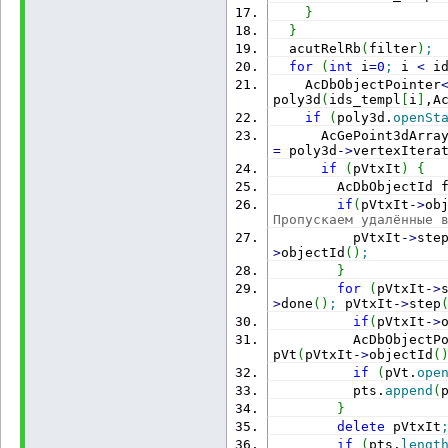
}
for
(
int
 i
}
              poly2d
-
>
addVertexAt
(
iv,asPnt2
  acutRelRb
(
filter
)
;
            poly2d
-
>
se
for
(
int
 i
=
0
;
 i 
<
 i
            postToDwgA
    AcDbObjectPointer
poly3d
(
ids_templ
[
i
]
,A
            poly3d
-
>
er
if
(
poly3d.
openSt
}
      AcGePoint3dArra
delete
 pVtxI
=
 poly3d
-
>
vertexItera
}
if
(
pVtxIt
)
{
}
        AcDbObjectId 
}
if
(
pVtxIt
-
>
ob
}
Пропускаем удалённые 
}
;
          pVtxIt
-
>
ste
>
objectId
(
)
;
//--------------------
}
----------------------
for
(
pVtxIt
-
>
IMPLEMENT_ARX_ENTRYPOI
>
done
(
)
;
 pVtxIt
-
>
step
if
(
pVtxIt
-
>
ACED_ARXCOMMAND_ENTRY_
          AcDbObjectP
Poly3dto2d, ACRX_CMD_T
pVt
(
pVtxIt
-
>
objectId
(
NULL
)
if
(
pVt.
ope
          pts.
append
(
}
delete
 pVtxIt
if
(
pts.
lengt