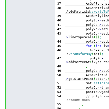
          AcGePlane p
          AcGeMatrix3
AcGeMatrix3d
::
worldTo
          AcDbPolylin
          poly2d
-
>
set
          poly2d
-
>
set
          poly2d
-
>
set
          poly2d
-
>
set
>
linetypeScale
(
)
)
;
          poly2d
-
>
set
for
(
int
 iv
            AcGePoint
p.
transformBy
(
mat
)
;
            poly2d
-
>
addVertexAt
(
iv,asPnt
}
          poly2d
-
>
set
          AcGePoint3d
>
getStartPoint
(
pStart
          mat.
setToTr
          poly2d
-
>
tra
          postToDwgAn
// poly3d->e
оставим пока
}
}