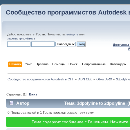
Сообщество программистов Autodesk 
Добро пожаловать,
Гость
. Пожалуйста,
войдите
или
зарегистрируйтесь
.
Доступны 
A
Начало
Сайт
Правила
Помощь
Поиск
 Непрочитанные 
Календарь
Сообщество программистов Autodesk в СНГ
»
ADN Club
»
ObjectARX
»
3dpolyline
Страницы: [
1
]
Вниз
Автор
Тема: 3dpolyline to 2dpolyline 
0 Пользователей и 1 Гость просматривают эту тему.
Тема содержит сообщение с Решением.
Нажмите 