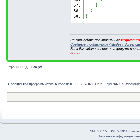
}
}
}
Не забывайте про правильное
Форматиро
Создание и добавление Autodesk Screenca
Если Вы задали вопрос и на форуме появ
Решение
Страницы: [
1
]
Вверх
Сообщество программистов Autodesk в СНГ
»
ADN Club
»
ObjectARX
»
3dpolyline
SMF 2.0.15
|
SMF © 2011
,
Simple
Политика конфиденциальн