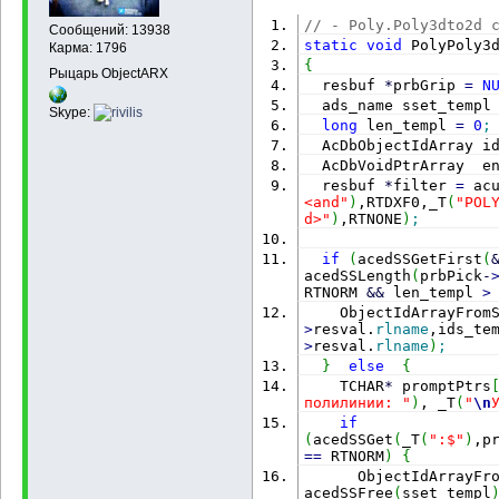
        AcGePoint3dArr
// - Poly.Poly3dto2d 
Сообщений: 13938
*
pVtxIt 
=
 poly3d
-
>
vert
static
void
 PolyPoly3
Карма: 1796
if
(
pVtxIt
)
{
{
Рыцарь ObjectARX
          AcDbObjectId
  resbuf 
*
prbGrip 
=
N
if
(
pVtxIt
-
>
o
  ads_name sset_templ
Пропускаем удалённые в
Skype:
long
 len_templ 
=
0
;
            pVtxIt
-
>
st
  AcDbObjectIdArray i
>
objectId
(
)
;
  AcDbVoidPtrArray  e
}
  resbuf 
*
filter 
=
 ac
for
(
pVtxIt
-
<and"
)
,RTDXF0,_T
(
"POL
>
done
(
)
;
 pVtxIt
-
>
step
(
d>"
)
,RTNONE
)
;
if
(
pVtxIt
-
            AcDbObject
if
(
acedSSGetFirst
(
pVt
(
pVtxIt
-
>
objectId
(
)
acedSSLength
(
prbPick
-
if
(
pVt.
op
RTNORM 
&&
 len_templ 
>
continue
;
    ObjectIdArrayFrom
            pts.
append
>
resval.
rlname
,ids_te
}
>
resval.
rlname
)
;
if
(
pts.
leng
}
else
{
            AcDbPolyli
    TCHAR
*
 promptPtrs
            poly2d
-
>
se
полилинии: "
)
, _T
(
"
\n
            poly2d
-
>
se
if
(
acedSSGet
(
_T
(
":$"
)
,p
            poly2d
-
>
se
==
 RTNORM
)
{
>
linetypeScale
(
)
)
;
      ObjectIdArrayFr
            poly2d
-
>
se
acedSSFree
(
sset_templ
>
lineWeight
(
)
)
;