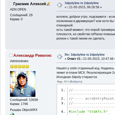
3dpolyline to 2dpolyline
Грасмик Алексей
«
:
21-05-2015, 06:26:56 »
ADN OPEN
Сообщений: 29
коллеги, доброе утро, подскажите - ес
Карма: 0
полилинии в двухмерную? или хотя бы 
планарной.
есть такой момент, что порой трехмер
плоскости, но свойство isPlanar показыв
регион с такой линии не сделать.
Re: 3dpolyline to 2dpolyline
Александр Ривилис
«
Ответ #1 :
21-05-2015, 10:47:48 
Administrator
Нашёл у себя старинный код. Надеюсь 
лежит в плане МСК. Результирующая 2d
Исходная 3dpoly стирается.
Код - C++
[Выбрать]
//--------------------
----------------------
//----- acrxEntryPoint
Сообщений: 13938
//--------------------
Карма: 1796
----------------------
Рыцарь ObjectARX
#include "StdAfx.h"