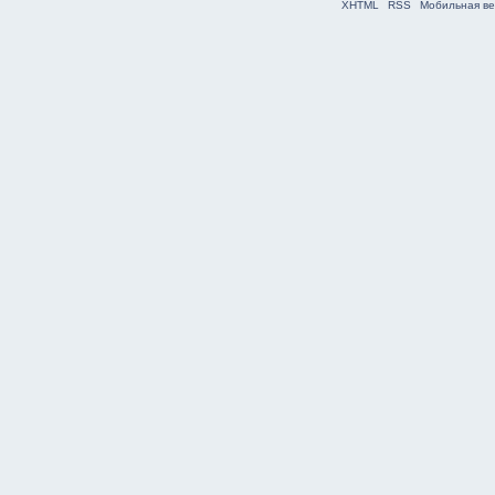
XHTML
RSS
Мобильная ве