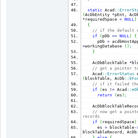
static
 Acad
::
ErrorSt
(
AcDbEntity 
*
pEnt, AcD
*
requiredSpace 
=
NULL
)
{
// if the default 
if
(
pDb 
==
NULL
)
{
      pDb 
=
 acdbHostAp
>
workingDatabase 
(
)
;
}
    AcDbBlockTable 
*
bl
// get a pointer t
    Acad
::
ErrorStatus
 
(
blockTable, AcDb
::
kFo
// if it failed th
if
(
es 
!
=
 Acad
::
eO
return
(
es
)
;
    AcDbBlockTableReco
// now get a point
records
if
(
requiredSpace
)
      es 
=
 blockTable
-
blockTableRecord, AcDb
}
else
{