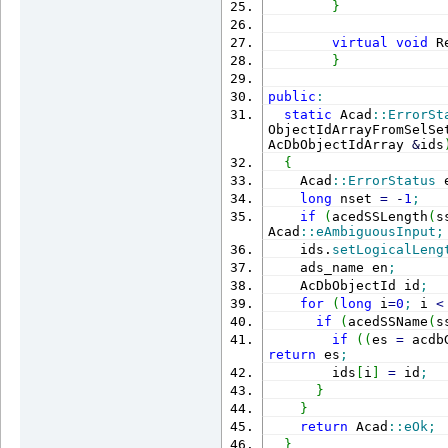
}
virtual
void
 R
}
public
:
static
 Acad
::
ErrorSt
ObjectIdArrayFromSelSe
AcDbObjectIdArray 
&
ids
{
    Acad
::
ErrorStatus
 
long
 nset 
=
-
1
;
if
(
acedSSLength
(
s
Acad
::
eAmbiguousInput
;
    ids.
setLogicalLeng
    ads_name en
;
    AcDbObjectId id
;
for
(
long
 i
=
0
;
 i 
<
if
(
acedSSName
(
s
if
(
(
es 
=
 acdb
return
 es
;
        ids
[
i
]
=
 id
;
}
}
return
 Acad
::
eOk
;
}