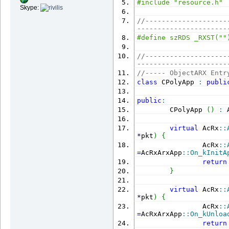
#include "resource.h"
Skype:
//--------------------
----------------------
#define szRDS _RXST(""
//--------------------
----------------------
//----- ObjectARX Entr
class
 CPolyApp 
:
publi
public
:
        CPolyApp 
(
)
:
 
virtual
 AcRx
::
*
pkt
)
{
                AcRx
::
=
AcRxArxApp
::
On_kInitA
return
}
virtual
 AcRx
::
*
pkt
)
{
                AcRx
::
=
AcRxArxApp
::
On_kUnloa
return