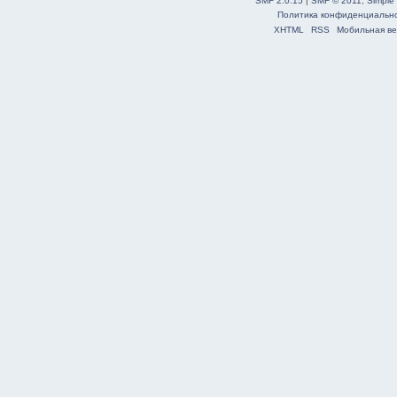
SMF 2.0.15
|
SMF © 2011
,
Simple
Политика конфиденциальн
XHTML
RSS
Мобильная ве