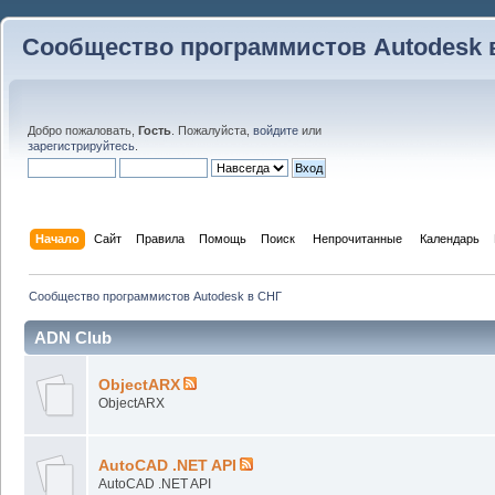
Сообщество программистов Autodesk 
Добро пожаловать,
Гость
. Пожалуйста,
войдите
или
зарегистрируйтесь
.
Начало
Сайт
Правила
Помощь
Поиск
 Непрочитанные 
Календарь
Сообщество программистов Autodesk в СНГ
ADN Club
ObjectARX
ObjectARX
AutoCAD .NET API
AutoCAD .NET API