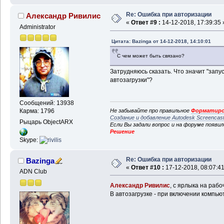
Re: Ошибка при авторизации
Александр Ривилис
«
Ответ #9 :
14-12-2018, 17:39:35 
Administrator
Цитата: Bazinga от 14-12-2018, 14:10:01
С чем может быть связано?
Затрудняюсь сказать. Что значит "запу
автозагрузки"?
Сообщений: 13938
Карма: 1796
Не забывайте про правильное
Форматиро
Создание и добавление Autodesk Screencas
Рыцарь ObjectARX
Если Вы задали вопрос и на форуме появи
Решение
Skype:
Re: Ошибка при авторизации
Bazinga
«
Ответ #10 :
17-12-2018, 08:07:41
ADN Club
Александр Ривилис
, с ярлыка на рабо
В автозагрузке - при включении компью