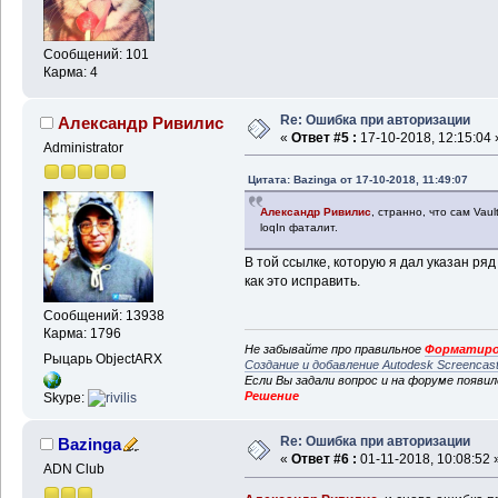
Сообщений: 101
Карма: 4
Re: Ошибка при авторизации
Александр Ривилис
«
Ответ #5 :
17-10-2018, 12:15:04 
Administrator
Цитата: Bazinga от 17-10-2018, 11:49:07
Александр Ривилис
, странно, что сам Vau
loqIn фаталит.
В той ссылке, которую я дал указан ря
как это исправить.
Сообщений: 13938
Карма: 1796
Не забывайте про правильное
Форматиро
Рыцарь ObjectARX
Создание и добавление Autodesk Screencas
Если Вы задали вопрос и на форуме появи
Решение
Skype:
Re: Ошибка при авторизации
Bazinga
«
Ответ #6 :
01-11-2018, 10:08:52 
ADN Club