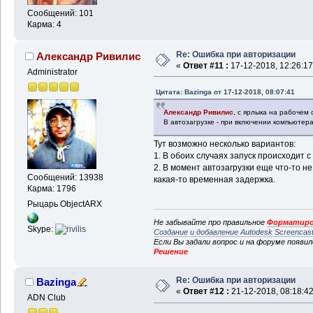
Сообщений: 101
Карма: 4
Re: Ошибка при авторизации
Александр Ривилис
«
Ответ #11 :
17-12-2018, 12:26:17
Administrator
Цитата: Bazinga от 17-12-2018, 08:07:41
Александр Ривилис
, с ярлыка на рабочем 
В автозагрузке - при включении компьютера
Тут возможно несколько вариантов:
1. В обоих случаях запуск происходит
2. В момент автозагрузки еще что-то н
Сообщений: 13938
какая-то временная задержка.
Карма: 1796
Рыцарь ObjectARX
Не забывайте про правильное
Форматиро
Skype:
Создание и добавление Autodesk Screencas
Если Вы задали вопрос и на форуме появи
Решение
Re: Ошибка при авторизации
Bazinga
«
Ответ #12 :
21-12-2018, 08:18:42
ADN Club