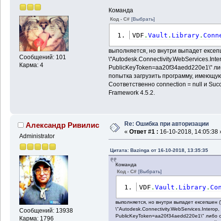
Команда
Код - C#
[Выбрать]
VDF
.
Vault
.
Library
.
Conn
выполняется, но внутри выпадет ексеп
Сообщений: 101
\"Autodesk.Connectivity.WebServices.Inter
Карма: 4
PublicKeyToken=aa20f34aedd220e1\" ли
попытка загрузить программу, имеющую
Соответственно connection = null и Suc
Framework 4.5.2.
Re: Ошибка при авторизации
Александр Ривилис
«
Ответ #1 :
16-10-2018, 14:05:38 
Administrator
Цитата: Bazinga от 16-10-2018, 13:35:35
Команда
Код - C#
[Выбрать]
VDF
.
Vault
.
Library
.
Co
выполняется, но внутри выпадет ексепшен (
\"Autodesk.Connectivity.WebServices.Interop, 
Сообщений: 13938
PublicKeyToken=aa20f34aedd220e1\" либо о
Карма: 1796