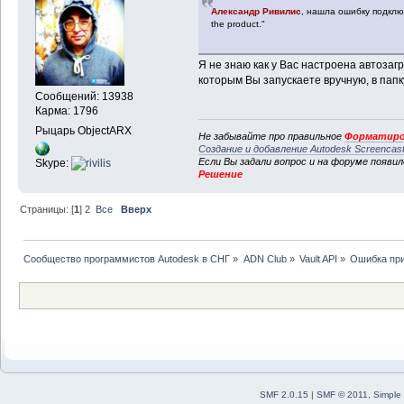
Александр Ривилис
, нашла ошибку подключе
the product."
Я не знаю как у Вас настроена автозаг
которым Вы запускаете вручную, в папк
Сообщений: 13938
Карма: 1796
Рыцарь ObjectARX
Не забывайте про правильное
Форматиро
Создание и добавление Autodesk Screencas
Если Вы задали вопрос и на форуме появи
Skype:
Решение
Страницы: [
1
]
2
Все
Вверх
Сообщество программистов Autodesk в СНГ
»
ADN Club
»
Vault API
»
Ошибка при
SMF 2.0.15
|
SMF © 2011
,
Simple