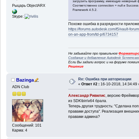
загрузить программу, имеющую неверный ф
Рыцарь ObjectARX
Соответственно connection = null и Success
Framework 4.5.2.
Skype:
Похоже ошибка в разрядности приложен
https://forums.autodesk.com/t5/vault-foru
on-an-app-from/td-p/6734157
Не забывайте про правильное
Форматиро
Создание и добавление Autodesk Screencas
Если Вы задали вопрос и на форуме появи
Решение
Re: Ошибка при авторизации
Bazinga
«
Ответ #2 :
16-10-2018, 14:34:49 
ADN Club
Александр Ривилис
, версию Фреймвор
из SDK\bin\x64 брала.
Теперь другая трудность: "Сделана по
правами доступа". Реализация внешних
правами админа?
Сообщений: 101
Карма: 4