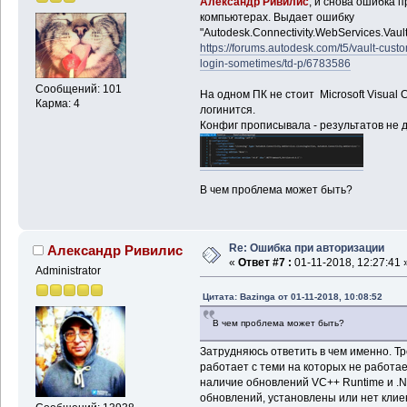
Александр Ривилис
, и снова ошибка 
компьютерах. Выдает ошибку
"Autodesk.Connectivity.WebServices.Vaul
https://forums.autodesk.com/t5/vault-cust
login-sometimes/td-p/6783586
Сообщений: 101
На одном ПК не стоит Microsoft Visual C
Карма: 4
логинится.
Конфиг прописывала - результатов не д
В чем проблема может быть?
Re: Ошибка при авторизации
Александр Ривилис
«
Ответ #7 :
01-11-2018, 12:27:41 
Administrator
Цитата: Bazinga от 01-11-2018, 10:08:52
В чем проблема может быть?
Затрудняюсь ответить в чем именно. Тр
работает с теми на которых не работа
наличие обновлений VC++ Runtime и .NE
обновлений, установлены или нет клиент