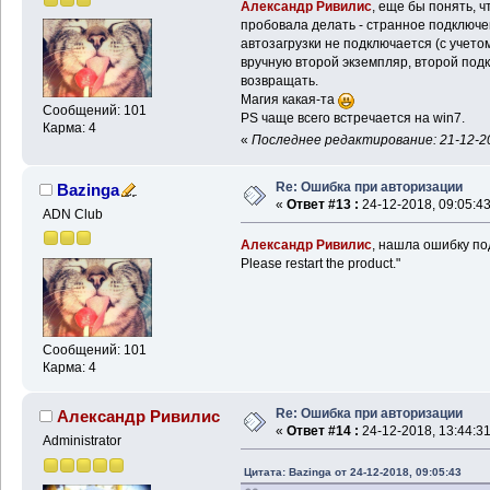
Александр Ривилис
, еще бы понять, 
пробовала делать - странное подключе
автозагрузки не подключается (с учето
вручную второй экземпляр, второй подкл
возвращать.
Магия какая-та
Сообщений: 101
PS чаще всего встречается на win7.
Карма: 4
«
Последнее редактирование: 21-12-20
Re: Ошибка при авторизации
Bazinga
«
Ответ #13 :
24-12-2018, 09:05:43
ADN Club
Александр Ривилис
, нашла ошибку подк
Please restart the product."
Сообщений: 101
Карма: 4
Re: Ошибка при авторизации
Александр Ривилис
«
Ответ #14 :
24-12-2018, 13:44:31
Administrator
Цитата: Bazinga от 24-12-2018, 09:05:43