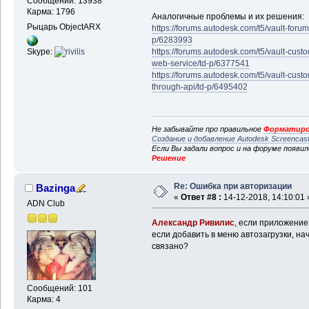
Сообщений: 13938
Карма: 1796
Аналогичные проблемы и их решения:
Рыцарь ObjectARX
https://forums.autodesk.com/t5/vault-forum
p/6283993
https://forums.autodesk.com/t5/vault-cust
Skype:
web-service/td-p/6377541
https://forums.autodesk.com/t5/vault-custom
through-api/td-p/6495402
Не забывайте про правильное
Форматиро
Создание и добавление Autodesk Screencas
Если Вы задали вопрос и на форуме появи
Решение
Re: Ошибка при авторизации
Bazinga
«
Ответ #8 :
14-12-2018, 14:10:01 
ADN Club
Александр Ривилис
, если приложение
если добавить в меню автозагрузки, на
связано?
Сообщений: 101
Карма: 4