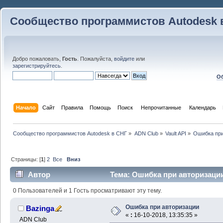
Сообщество программистов Autodesk 
Добро пожаловать,
Гость
. Пожалуйста,
войдите
или
зарегистрируйтесь
.
Об
Начало
Сайт
Правила
Помощь
Поиск
 Непрочитанные 
Календарь
Сообщество программистов Autodesk в СНГ
»
ADN Club
»
Vault API
»
Ошибка при
Страницы: [
1
]
2
Все
Вниз
Автор
Тема: Ошибка при авторизации
0 Пользователей и 1 Гость просматривают эту тему.
Ошибка при авторизации
Bazinga
«
:
16-10-2018, 13:35:35 »
ADN Club