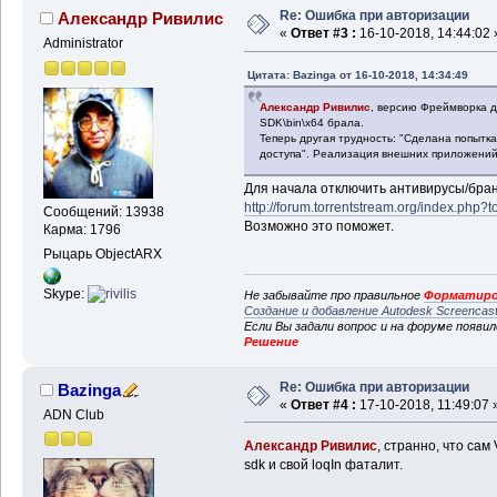
Re: Ошибка при авторизации
Александр Ривилис
«
Ответ #3 :
16-10-2018, 14:44:02 
Administrator
Цитата: Bazinga от 16-10-2018, 14:34:49
Александр Ривилис
, версию Фреймворка д
SDK\bin\x64 брала.
Теперь другая трудность: "Сделана попытк
доступа". Реализация внешних приложений 
Для начала отключить антивирусы/бран
http://forum.torrentstream.org/index.ph
Сообщений: 13938
Возможно это поможет.
Карма: 1796
Рыцарь ObjectARX
Skype:
Не забывайте про правильное
Форматиро
Создание и добавление Autodesk Screencas
Если Вы задали вопрос и на форуме появи
Решение
Re: Ошибка при авторизации
Bazinga
«
Ответ #4 :
17-10-2018, 11:49:07 
ADN Club
Александр Ривилис
, странно, что сам
sdk и свой loqIn фаталит.