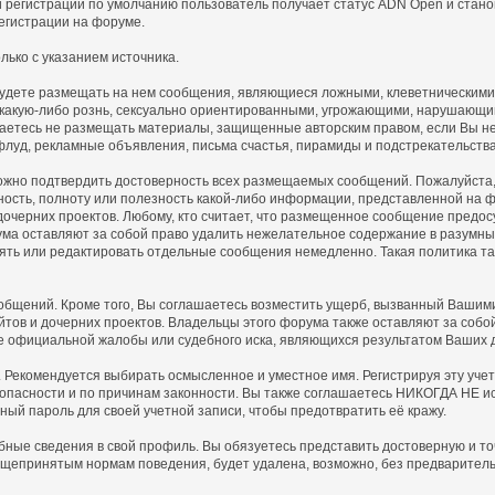
 регистрации по умолчанию пользователь получает статус ADN Open и стано
егистрации на форуме.
ько с указанием источника.
 будете размещать на нем сообщения, являющиеся ложными, клеветническими
 какую-либо рознь, сексуально ориентированными, угрожающими, нарушающ
аетесь не размещать материалы, защищенные авторским правом, если Вы не 
флуд, рекламные объявления, письма счастья, пирамиды и подстрекательств
ожно подтвердить достоверность всех размещаемых сообщений. Пожалуйста, п
ность, полноту или полезность какой-либо информации, представленной н
 дочерних проектов. Любому, кто считает, что размещенное сообщение пред
ма оставляют за собой право удалить нежелательное содержание в разумные 
алять или редактировать отдельные сообщения немедленно. Такая политика 
щений. Кроме того, Вы соглашаетесь возместить ущерб, вызванный Вашими 
айтов и дочерних проектов. Владельцы этого форума также оставляют за соб
е официальной жалобы или судебного иска, являющихся результатом Ваших 
. Рекомендуется выбирать осмысленное и уместное имя. Регистрируя эту уче
зопасности и по причинам законности. Вы также соглашаетесь НИКОГДА НЕ ис
 пароль для своей учетной записи, чтобы предотвратить её кражу.
обные сведения в свой профиль. Вы обязуетесь представить достоверную и
щепринятым нормам поведения, будет удалена, возможно, без предваритель