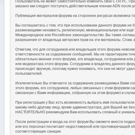
Пользователь не может самостоятельно изменить свой СТАТУС. При
указано как следует поступать действительным членам ADN после р
Публикация материалов форума на сторонних ресурсах возможна тол
Вы соглашаетесь с тем, что при использовании данного форума не
разжигающими ненависть, религиозную, межнациональную или ещё
Международное или Российское законодательство. Вы также соглаш
разрешения от владельца авторских прав на эти материалы. Спам, 
Отметим, что для сотрудников или владельцев этого форума невозм
ответственности за содержание сообщений. Мы не гарантируем точ
обязательно мнение этого форума, его владельца, сотрудников или
или модератора этого форума. Сотрудники и владелец данного фору
происходит вручную, поэтому нужно понимать, что они не могут уд
пользователей.
Исключительно Вы отвечаете за содержание размещаемых Вами сооб
этого форума, его сотрудников, любых связанных с этим форумом с
связанную с Вами информацию, собранную на этом форуме) в случа
При регистрации у Вас есть возможность выбрать имя пользователя
какому-либо другому лицу, кроме администратора, для Вашей же бе
НАСТОЯТЕЛЬНО рекомендуем Вам использовать сложный и уникальный
После регистрации и входа на этот форум Вы сможете внести подр
или его персонал посчитают недостоверной или противоречащей об
соответствующие санкции.