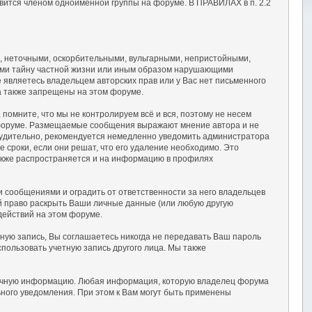
вится членом одноимённой группы на форуме. В ПРАВИЛАХ в п. 2.2
, неточными, оскорбительными, вульгарными, непристойными,
ими тайну частной жизни или иным образом нарушающими
являетесь владельцем авторских прав или у Вас нет письменного
а также запрещены на этом форуме.
омните, что мы не контролируем всё и вся, поэтому не несем
а форуме. Размещаемые сообщения выражают мнение автора и не
осудительно, рекомендуется немедленно уведомить администратора
сроки, если они решат, что его удаление необходимо. Это
также распространяется и на информацию в профилях
сообщениями и оградить от ответственности за него владельцев
ой право раскрыть Ваши личные данные (или любую другую
действий на этом форуме.
тную запись, Вы соглашаетесь никогда не передавать Ваш пароль
пользовать учетную запись другого лица. Мы также
 точную информацию. Любая информация, которую владелец форума
ного уведомления. При этом к Вам могут быть применены