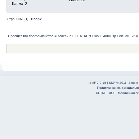
спасибо!
Карма: 2
Страницы: [
1
]
Вверх
Сообщество программистов Autodesk в СНГ
»
ADN Club
»
AutoLisp / VisualLISP 
SMF 2.0.15
|
SMF © 2011
,
Simple
Политика конфиденциальн
XHTML
RSS
Мобильная ве