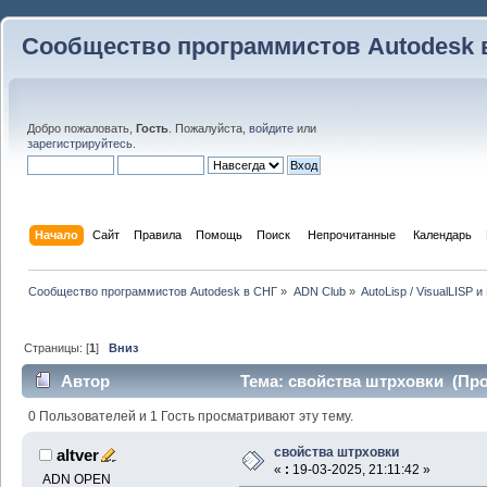
Сообщество программистов Autodesk 
Добро пожаловать,
Гость
. Пожалуйста,
войдите
или
зарегистрируйтесь
.
Начало
Сайт
Правила
Помощь
Поиск
 Непрочитанные 
Календарь
Сообщество программистов Autodesk в СНГ
»
ADN Club
»
AutoLisp / VisualLISP 
Страницы: [
1
]
Вниз
Автор
Тема: свойства штрховки (Про
0 Пользователей и 1 Гость просматривают эту тему.
свойства штрховки
altver
«
:
19-03-2025, 21:11:42 »
ADN OPEN