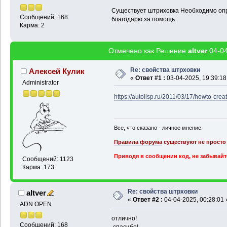
Существует штриховка Необходимо опр
Сообщений: 168
благодарю за помощь.
Карма: 2
Отмечено как Решение
altver
04-04
Re: свойства штрховки
Алексей Кулик
«
Ответ #1 :
03-04-2025, 19:39:18
Administrator
https://autolisp.ru/2011/03/17/howto-creat
Все, что сказано - личное мнение.
Правила форума
существуют не просто 
Приводя в сообщении код, не забывайт
Сообщений: 1123
Карма: 173
Re: свойства штрховки
altver
«
Ответ #2 :
04-04-2025, 00:28:01 
ADN OPEN
отлично!
Сообщений: 168