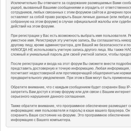
Исключительно Вы отвечаете за содержание размещаемых Вами сообщ
ущерб, вызванный Вашими сообщениями и оградить от ответственности
сотрудников, любых связанных с этим форумом сайтов и дочерних про
оставляют за собой право раскрыть Ваши личные данные (или любую 
собранную на этом форуме) в случае официальной жалобы или судебн
действий на этом форуме.
При регистрации у Вас есть возможность выбрать имя пользователя. 
уместное имя. Регистрируя эту учетную запись, Вы соглашаетесь нико
другому лицу, кроме администратора, для Вашей же безопасности и п
НИКОГДА НЕ использовать учетную запись другого лица. Мы также 
сложный и уникальный пароль для своей учетной записи, чтобы предот
После регистрации и входа на этот форум Вы сможете внести подробн
представить достоверную и точную информацию. Любая информация, 
посчитают недостоверной или противоречащей общепринятым нормам 
предварительного уведомления. При этом к Вам могут быть применен
Обратите внимание, что с каждым сообщением будет сохранен Ваш IP-
запретить Вам доступ к этому форуму или для связи с Вашим интерне
серьезного нарушения данного соглашения.
Также обратите внимание, что программное обеспечение размещает c
информацию: имя пользователя и пароль) в кэше вашего браузера. Он
сохранить Ваше состояние на форуме. Это программное обеспечение н
информацию с Вашего компьютера.