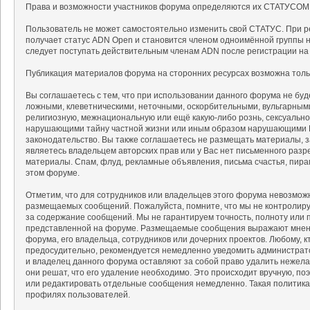
Права и возможности участников форума определяются их СТАТУСОМ
Пользователь не может самостоятельно изменить свой СТАТУС. При р
получает статус ADN Open и становится членом одноимённой группы на
следует поступать действительным членам ADN после регистрации на
Публикация материалов форума на сторонних ресурсах возможна тольк
Вы соглашаетесь с тем, что при использовании данного форума не б
ложными, клеветническими, неточными, оскорбительными, вульгарным
религиозную, межнациональную или ещё какую-либо рознь, сексуальн
нарушающими тайну частной жизни или иным образом нарушающими 
законодательство. Вы также соглашаетесь не размещать материалы, 
являетесь владельцем авторских прав или у Вас нет письменного разр
материалы. Спам, флуд, рекламные объявления, письма счастья, пир
этом форуме.
Отметим, что для сотрудников или владельцев этого форума невозмож
размещаемых сообщений. Пожалуйста, помните, что мы не контролируе
за содержание сообщений. Мы не гарантируем точность, полноту или 
представленной на форуме. Размещаемые сообщения выражают мнение
форума, его владельца, сотрудников или дочерних проектов. Любому, 
предосудительно, рекомендуется немедленно уведомить администрат
и владелец данного форума оставляют за собой право удалить нежела
они решат, что его удаление необходимо. Это происходит вручную, поэ
или редактировать отдельные сообщения немедленно. Такая политика
профилях пользователей.