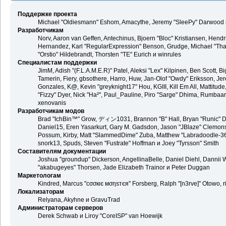
Поддержке проекта
Michael "Oldiesmann" Eshom, Amacythe, Jeremy "SleePy" Darwood и
Разработчикам
Norv, Aaron van Geffen, Antechinus, Bjoern "Bloc" Kristiansen, Hend
Hernandez, Karl "RegularExpression" Benson, Grudge, Michael "Than
"Orstio" Hildebrandt, Thorsten "TE" Eurich и winrules
Специалистам поддержки
JimM, Adish "(F.L.A.M.E.R)" Patel, Aleksi "Lex" Kilpinen, Ben Scott,
Tamerin, Fiery, gbsothere, Harro, Huw, Jan-Olof "Owdy" Eriksson, Jer
Gonzales, K@, Kevin "greyknight17" Hou, KGIII, Kill Em All, Mattitude,
"Fizzy" Dyer, Nick "Ha²", Paul_Pauline, Piro "Sarge" Dhima, Rumbaa
xenovanis
Разработчикам модов
Brad "IchBin™" Grow, ディン1031, Brannon "B" Hall, Bryan "Runic" De
Daniel15, Eren Yasarkurt, Gary M. Gadsdon, Jason "JBlaze" Clemons,
Possum, Kirby, Matt "SlammedDime" Zuba, Matthew "Labradoodle-360"
snork13, Spuds, Steven "Fustrate" Hoffman и Joey "Tyrsson" Smith
Составителям документации
Joshua "groundup" Dickerson, AngellinaBelle, Daniel Diehl, Dannii 
"akabugeyes" Thorsen, Jade Elizabeth Trainor и Peter Duggan
Маркетологам
Kindred, Marcus "cσσкιє мσηѕтєя" Forsberg, Ralph "[n3rve]" Otowo, 
Локализаторам
Relyana, Akyhne и GravuTrad
Администраторам серверов
Derek Schwab и Liroy "CoreISP" van Hoewijk