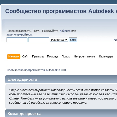
Сообщество программистов Autodesk 
Добро пожаловать,
Гость
. Пожалуйста,
войдите
или
зарегистрируйтесь
.
Об
Начало
Сайт
Правила
Помощь
Поиск
 Непрочитанные 
Календарь
Сообщество программистов Autodesk в СНГ
Благодарности
Simple Machines выражает благодарность всем, кто помог создать S
всем протяжении его развития. Это было бы невозможно без вас. Сп
Charter Members — за установку и использование нашего программног
сообщения об ошибках, за ваше мнение о проекте.
Команде проекта