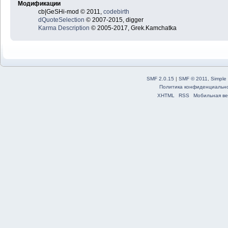
Модификации
cb|GeSHi-mod © 2011,
codebirth
dQuoteSelection
© 2007-2015, digger
Karma Description
© 2005-2017, Grek.Kamchatka
SMF 2.0.15
|
SMF © 2011
,
Simple
Политика конфиденциальн
XHTML
RSS
Мобильная ве