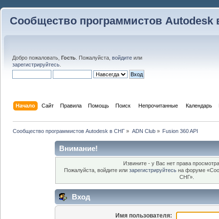
Сообщество программистов Autodesk 
Добро пожаловать,
Гость
. Пожалуйста,
войдите
или
зарегистрируйтесь
.
Начало
Сайт
Правила
Помощь
Поиск
 Непрочитанные 
Календарь
Сообщество программистов Autodesk в СНГ
»
ADN Club
»
Fusion 360 API
Внимание!
Извините - у Вас нет права просмотра
Пожалуйста, войдите или
зарегистрируйтесь
на форуме «Соо
СНГ».
Вход
Имя пользователя: