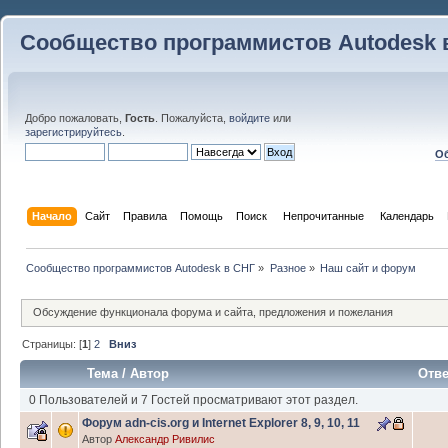
Сообщество программистов Autodesk 
Добро пожаловать,
Гость
. Пожалуйста,
войдите
или
зарегистрируйтесь
.
Об
Начало
Сайт
Правила
Помощь
Поиск
 Непрочитанные 
Календарь
Сообщество программистов Autodesk в СНГ
»
Разное
»
Наш сайт и форум
Обсуждение функционала форума и сайта, предложения и пожелания
Страницы: [
1
]
2
Вниз
Тема
/
Автор
Отв
0 Пользователей и 7 Гостей просматривают этот раздел.
Форум adn-cis.org и Internet Explorer 8, 9, 10, 11
Автор
Александр Ривилис