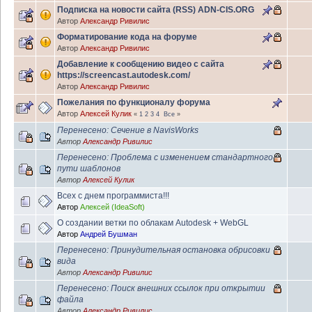
Подписка на новости сайта (RSS) ADN-CIS.ORG
Автор
Александр Ривилис
Форматирование кода на форуме
Автор
Александр Ривилис
Добавление к сообщению видео с сайта
https://screencast.autodesk.com/
Автор
Александр Ривилис
Пожелания по функционалу форума
Автор
Алексей Кулик
«
1
2
3
4
Все
»
Перенесено: Сечение в NavisWorks
Автор
Александр Ривилис
Перенесено: Проблема с изменением стандартного
пути шаблонов
Автор
Алексей Кулик
Всех с днем программиста!!!
Автор
Алексей (IdeaSoft)
О создании ветки по облакам Autodesk + WebGL
Автор
Андрей Бушман
Перенесено: Принудительная остановка обрисовки
вида
Автор
Александр Ривилис
Перенесено: Поиск внешних ссылок при открытии
файла
Автор
Александр Ривилис