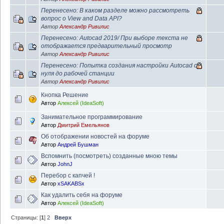
Перенесено: В каком разделе можно рассмотреть
вопрос о View and Data API?
Автор
Александр Ривилис
Перенесено: Autocad 2019/ При выборе текста не
отображается предварительный просмотр
Автор
Александр Ривилис
Перенесено: Попытка создания настройки Autocad с
нуля до рабочей станции
Автор
Александр Ривилис
Кнопка Решение
Автор
Алексей (IdeaSoft)
Занимательное программирование
Автор
Дмитрий Емельянов
Об отображении новостей на форуме
Автор
Андрей Бушман
Вспомнить (посмотреть) созданные мною темы
Автор
JohnJ
Перебор с капчей !
Автор
xSAKABSx
Как удалить себя на форуме
Автор
Алексей (IdeaSoft)
Страницы: [
1
]
2
Вверх