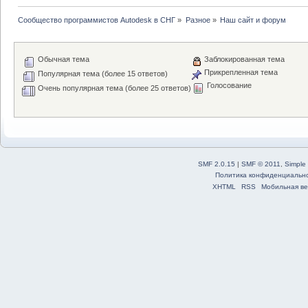
Сообщество программистов Autodesk в СНГ
»
Разное
»
Наш сайт и форум
Обычная тема
Заблокированная тема
Прикрепленная тема
Популярная тема (более 15 ответов)
Голосование
Очень популярная тема (более 25 ответов)
SMF 2.0.15
|
SMF © 2011
,
Simple
Политика конфиденциальн
XHTML
RSS
Мобильная ве