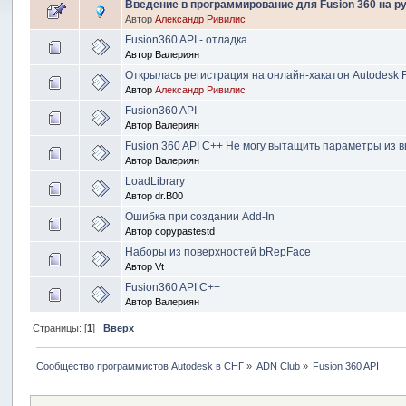
Введение в программирование для Fusion 360 на р
Автор
Александр Ривилис
Fusion360 API - отладка
Автор
Валериян
Открылась регистрация на онлайн-хакатон Autodesk F
Автор
Александр Ривилис
Fusion360 API
Автор
Валериян
Fusion 360 API C++ Не могу вытащить параметры из 
Автор
Валериян
LoadLibrary
Автор
dr.B00
Ошибка при создании Add-In
Автор
copypastestd
Наборы из поверхностей bRepFace
Автор
Vt
Fusion360 API C++
Автор
Валериян
Страницы: [
1
]
Вверх
Сообщество программистов Autodesk в СНГ
»
ADN Club
»
Fusion 360 API