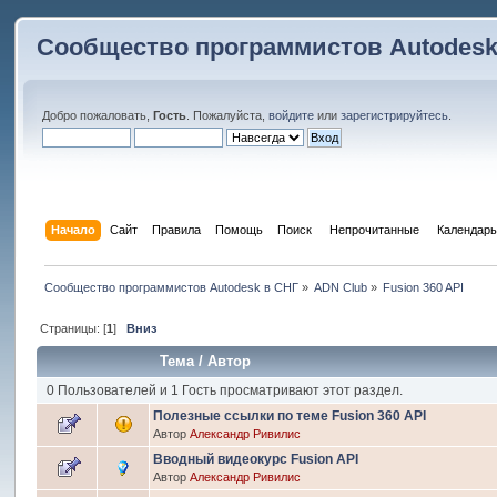
Сообщество программистов Autodesk
Добро пожаловать,
Гость
. Пожалуйста,
войдите
или
зарегистрируйтесь
.
Начало
Сайт
Правила
Помощь
Поиск
 Непрочитанные 
Календарь
Сообщество программистов Autodesk в СНГ
»
ADN Club
»
Fusion 360 API
Страницы: [
1
]
Вниз
Тема
/
Автор
0 Пользователей и 1 Гость просматривают этот раздел.
Полезные ссылки по теме Fusion 360 API
Автор
Александр Ривилис
Вводный видеокурс Fusion API
Автор
Александр Ривилис