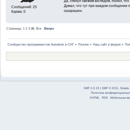
Да, глянул свежим взглядом, понял, что
Думал, что тут при каждом сообщении 
Сообщений: 25
ошарашен.
Карма: 0
Страницы:
1
2
3
[
4
]
Все
Вверх
Сообщество программистов Autodesk в СНГ
»
Разное
»
Наш сайт и форум
»
По
SMF 2.0.15
|
SMF © 2011
,
Simple
Политика конфиденциальн
XHTML
RSS
Мобильная ве