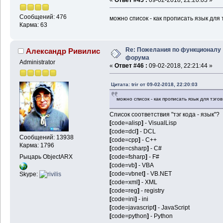
Сообщений: 476
можно список - как прописать язык для 
Карма: 63
Re: Пожелания по функционалу
Александр Ривилис
форума
Administrator
«
Ответ #46 :
09-02-2018, 22:21:44 »
Цитата: trir от 09-02-2018, 22:20:03
можно список - как прописать язык для тэгов
Список соответствия "тэг кода - язык"?
[
code=alisp
]
- VisualLisp
[
code=dcl
]
- DCL
Сообщений: 13938
[
code=cpp
]
- C++
Карма: 1796
[
code=csharp
]
- C#
Рыцарь ObjectARX
[
code=fsharp
]
- F#
[
code=vb
]
- VBA
[
code=vbnet
]
- VB.NET
Skype:
[
code=xml
]
- XML
[
code=reg
]
- registry
[
code=ini
]
- ini
[
code=javascript
]
- JavaScript
[
code=python
]
- Python