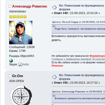
Re: Пожелания по функционалу
Александр Ривилис
форума
Administrator
«
Ответ #49 :
23-09-2023, 15:54:26 »
Цитата: Лютый Сидор от 23-09-2023, 14:13:5
Ради бога, напишите, как правильно проход
Вспомнить приоритеты математических 
девять.
Сообщений: 13938
Карма: 1796
Рыцарь ObjectARX
Не забывайте про правильное
Форматиро
Создание и добавление Autodesk Screencas
Если Вы задали вопрос и на форуме появи
Skype:
Решение
Re: Пожелания по функционалу
Gr.Om
форума
ADN OPEN
«
Ответ #50 :
23-09-2023, 16:27:02 »
Цитата: Александр Ривилис от 23-09-2023, 1
Вспомнить приоритеты математических дейс