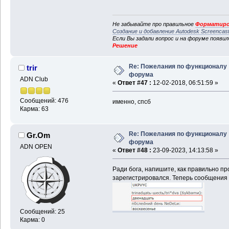
Не забывайте про правильное
Форматиро
Создание и добавление Autodesk Screencas
Если Вы задали вопрос и на форуме появи
Решение
Re: Пожелания по функционалу
trir
форума
ADN Club
«
Ответ #47 :
12-02-2018, 06:51:59 »
Сообщений: 476
именно, спсб
Карма: 63
Re: Пожелания по функционалу
Gr.Om
форума
ADN OPEN
«
Ответ #48 :
23-09-2023, 14:13:58 »
Ради бога, напишите, как правильно про
зарегистрировался. Теперь сообщения 
Сообщений: 25
Карма: 0