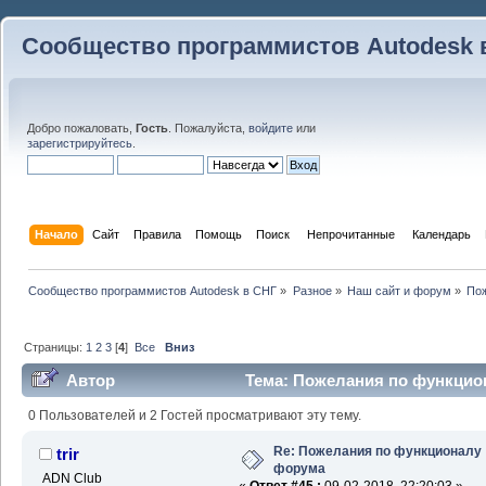
Сообщество программистов Autodesk 
Добро пожаловать,
Гость
. Пожалуйста,
войдите
или
зарегистрируйтесь
.
Начало
Сайт
Правила
Помощь
Поиск
 Непрочитанные 
Календарь
Сообщество программистов Autodesk в СНГ
»
Разное
»
Наш сайт и форум
»
По
Страницы:
1
2
3
[
4
]
Все
Вниз
Автор
Тема: Пожелания по функцион
0 Пользователей и 2 Гостей просматривают эту тему.
Re: Пожелания по функционалу
trir
форума
ADN Club
«
Ответ #45 :
09-02-2018, 22:20:03 »