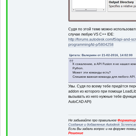
Судя по этой теме можно использоват
случае любую VS C++ IDE:
http://forums.autodesk.com/t5/api-and-scr
programming/td-p/5804258
Цитата: Валериян от 21-02-2016, 14:02:00
К сожалению, в API Fusion я не нашел ком
Python.
Может эти команды есть?
Слишком важная команда для любого API.
Увы. Судя по всему тебе придётся пе
addon из которого при помощи LoadLibra
вызывать из него нужные тебе функции
AutoCAD API)
Не забывайте про правильное
Форматиро
Создание и добавление Autodesk Screenca
Если Вы задали вопрос и на форуме появ
Решение