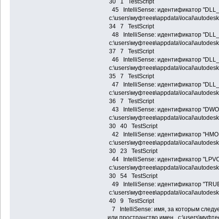
30 1 TestScript
45 IntelliSense: идентификатор "D
c:\users\муфтеев\appdata\local\autodes
34 7 TestScript
48 IntelliSense: идентификатор "D
c:\users\муфтеев\appdata\local\autodes
37 7 TestScript
46 IntelliSense: идентификатор "DL
c:\users\муфтеев\appdata\local\autodes
35 7 TestScript
47 IntelliSense: идентификатор "D
c:\users\муфтеев\appdata\local\autodes
36 7 TestScript
43 IntelliSense: идентификатор "DW
c:\users\муфтеев\appdata\local\autodes
30 40 TestScript
42 IntelliSense: идентификатор "HM
c:\users\муфтеев\appdata\local\autodes
30 23 TestScript
44 IntelliSense: идентификатор "LPV
c:\users\муфтеев\appdata\local\autodes
30 54 TestScript
49 IntelliSense: идентификатор "TRU
c:\users\муфтеев\appdata\local\autodes
40 9 TestScript
7 IntelliSense: имя, за которым следу
или пространство имен c:\users\муфтее