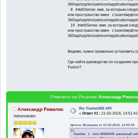
360\api\cpp\include\core\application\ap
8 IntelliSense: имя, за которым следу
или пространство имен c:\users\муфтее
360\api\cpp\include\core\application\ap
10 IntelliSense: имя, за которым след
или пространство имен c:\users\муфтее
360\api\cpp\include\core\application\ap
Видимо, нужно правильно установить 
Где найти руководство по созданию прое
Fusion?
Отмечено как Решение
Александр Ривил
Re: Fusion360 API
Александр Ривилис
«
Ответ #1 :
21-02-2016, 14:51:42
Administrator
Цитата: Валериян от 21-02-2016, 14:02:00
Ошибка 1 error MSB8008: указанный набо