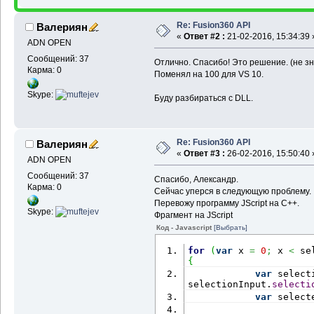
Re: Fusion360 API
Валериян
«
Ответ #2 :
21-02-2016, 15:34:39 
ADN OPEN
Сообщений: 37
Отлично. Спасибо! Это решение. (не зн
Карма: 0
Поменял на 100 для VS 10.
Skype:
Буду разбираться с DLL.
Re: Fusion360 API
Валериян
«
Ответ #3 :
26-02-2016, 15:50:40 
ADN OPEN
Сообщений: 37
Спасибо, Александр.
Карма: 0
Сейчас уперся в следующую проблему.
Перевожу программу JScript на С++.
Skype:
Фрагмент на JScript
Код - Javascript
[Выбрать]
for
(
var
 x 
=
0
;
 x 
<
 se
{
var
 select
selectionInput.
selecti
var
 select