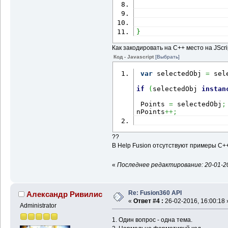
}
Как закодировать на С++ место на JScri
Код - Javascript
[Выбрать]
var
 selectedObj 
=
 sel
if
(
selectedObj 
instan
 Points 
=
 selectedObj
;
nPoints
++;
??
В Help Fusion отсутствуют примеры С+
«
Последнее редактирование: 20-01-20
Re: Fusion360 API
Александр Ривилис
«
Ответ #4 :
26-02-2016, 16:00:18 
Administrator
1. Один вопрос - одна тема.