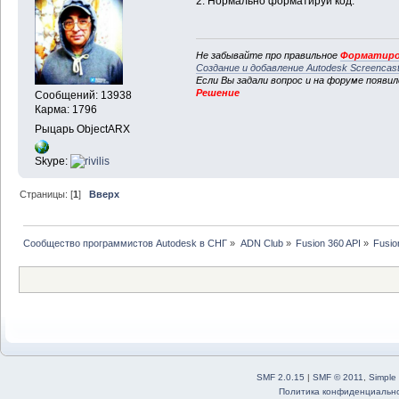
2. Нормально форматируй код.
Не забывайте про правильное
Форматиро
Создание и добавление Autodesk Screencas
Если Вы задали вопрос и на форуме появи
Решение
Сообщений: 13938
Карма: 1796
Рыцарь ObjectARX
Skype:
Страницы: [
1
]
Вверх
Сообщество программистов Autodesk в СНГ
»
ADN Club
»
Fusion 360 API
»
Fusio
SMF 2.0.15
|
SMF © 2011
,
Simple
Политика конфиденциальн