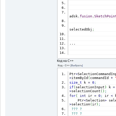
adsk.
fusion
.
SketchPoin
                      
selectedObj
;
                      
...
Код на С++
Код - C++
[Выбрать]
Ptr
<
SelectionCommandIn
>
itemById
(
commandId 
+
size_t
 k 
=
0
;
if
(
selectionInput
)
 k 
=
>
selectionCount
(
)
;
for
(
int
 ir 
=
0
;
 ir 
<
 
    Ptr
<
Selection
>
 sel
>
selection
(
ir
)
;
???
?
???
?