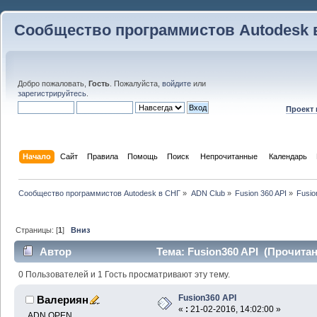
Сообщество программистов Autodesk 
Добро пожаловать,
Гость
. Пожалуйста,
войдите
или
зарегистрируйтесь
.
Проект
Начало
Сайт
Правила
Помощь
Поиск
 Непрочитанные 
Календарь
Сообщество программистов Autodesk в СНГ
»
ADN Club
»
Fusion 360 API
»
Fusio
Страницы: [
1
]
Вниз
Автор
Тема: Fusion360 API (Прочитан
0 Пользователей и 1 Гость просматривают эту тему.
Fusion360 API
Валериян
«
:
21-02-2016, 14:02:00 »
ADN OPEN