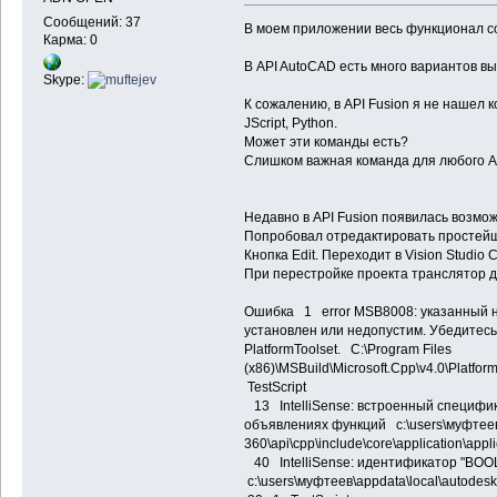
Сообщений: 37
В моем приложении весь функционал с
Карма: 0
В API AutoCAD есть много вариантов в
Skype:
К сожалению, в API Fusion я не нашел 
JScript, Python.
Может эти команды есть?
Слишком важная команда для любого A
Недавно в API Fusion появилась возмо
Попробовал отредактировать простейши
Кнопка Edit. Переходит в Vision Studio 
При перестройке проекта транслятор 
Ошибка 1 error MSB8008: указанный н
установлен или недопустим. Убедитес
PlatformToolset. C:\Program Files
(x86)\MSBuild\Microsoft.Cpp\v4.0\Platfo
TestScript
13 IntelliSense: встроенный специфик
объявлениях функций c:\users\муфтеев\
360\api\cpp\include\core\application\ap
40 IntelliSense: идентификатор "BOO
c:\users\муфтеев\appdata\local\autodes