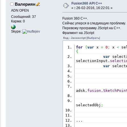
Fusion360 API C++
Валериян
«
:
26-02-2016, 16:22:01 »
ADN OPEN
Сообщений: 37
Fusion 360 C++.
Карма: 0
Сейчас уперся в следующую проблему.
Перевожу программу JScript на С++.
Skype:
Фрагмент на JScript
Код - Javascript
[Выбрать]
for
(
var
 x 
=
0
;
 x 
<
 se
{
var
 select
selectionInput.
selecti
var
 select
adsk.
fusion
.
SketchPoin
                      
selectedObj
;
                      
...