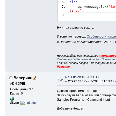
else
    ui
-
>
messageBox
(
"Se
line."
)
;
Ну и так далее по тексту...
И конечно перевод:
Особенности, харак
«
Последнее редактирование: 26-02-20
Не забывайте про правильное
Форматиро
Создание и добавление Autodesk Screencas
Если Вы задали вопрос и на форуме появи
Решение
Re: Fusion360 API C++
Валериян
«
Ответ #3 :
27-02-2016, 11:13:41 
ADN OPEN
Сообщений: 37
Однако, проблема осталась.
Карма: 0
За основу взял работающий пример фо
Samples Programs > Command Input
Skype:
Добавил в Header