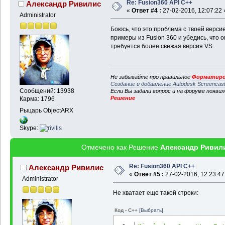
Re: Fusion360 API C++
Александр Ривилис
«
Ответ #4 :
27-02-2016, 12:07:22 
Administrator
Боюсь, что это проблема с твоей верси
примеры из Fusion 360 и убедись, что 
требуется более свежая версия VS.
Не забывайте про правильное
Форматиро
Создание и добавление Autodesk Screencas
Сообщений: 13938
Если Вы задали вопрос и на форуме появи
Решение
Карма: 1796
Рыцарь ObjectARX
Skype:
Отмечено как Решение
Александр Ривил
Re: Fusion360 API C++
Александр Ривилис
«
Ответ #5 :
27-02-2016, 12:23:47
Administrator
Не хватает еще такой строки:
Код - C++
[Выбрать]