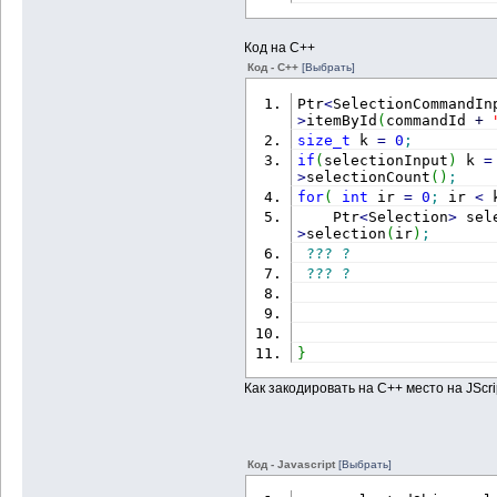
Код на С++
Код - C++
[Выбрать]
Ptr
<
SelectionCommandIn
>
itemById
(
commandId 
+
size_t
 k 
=
0
;
if
(
selectionInput
)
 k 
=
>
selectionCount
(
)
;
for
(
int
 ir 
=
0
;
 ir 
<
 
    Ptr
<
Selection
>
 sel
>
selection
(
ir
)
;
???
?
???
?
}
Как закодировать на С++ место на JScri
Код - Javascript
[Выбрать]