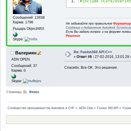
#include <Core/UserIn
Сообщений: 13938
Карма: 1796
Не забывайте про правильное
Форматиро
Создание и добавление Autodesk Screenca
Рыцарь ObjectARX
Если Вы задали вопрос и на форуме появ
Решение
Skype:
Re: Fusion360 API C++
Валериян
«
Ответ #6 :
27-02-2016, 13:01:28 
ADN OPEN
Сообщений: 37
Спасибо. Все OK. Это решение.
Карма: 0
Skype:
Страницы: [
1
]
Вверх
Сообщество программистов Autodesk в СНГ
»
ADN Club
»
Fusion 360 API
»
Fusio