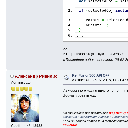
var
 selectedObj 
=
 sel
if
(
selectedObj 
insta
    Points 
=
 selectedO
    nPoints
++;
}
...
??
В Help Fusion отсутствуют примеры С+
«
Последнее редактирование: 26-02-20
Re: Fusion360 API C++
Александр Ривилис
«
Ответ #1 :
26-02-2016, 17:21:47 
Administrator
Из указанного кода я ничего не понял.
форматировать код.
Не забывайте про правильное
Форматиро
Создание и добавление Autodesk Screencas
Если Вы задали вопрос и на форуме появи
Решение
Сообщений: 13938