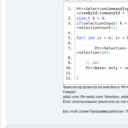
Ptr
<
SelectionCommandIn
>
itemById
(
commandId 
+
size_t
 k 
=
0
;
if
(
selectionInput
)
 k 
=
>
selectionCount
(
)
;
for
(
int
 ir 
=
0
;
 ir 
<
 
        Ptr
<
Selection
>
>
selection
(
ir
)
;
// Get
    Ptr
<
Base
>
 enty 
=
 s
}
Транслятор ругается на selection в Ptr<Ba
Говорит
adsk::core::Ptr<adsk::core::Selection, ads
Error: использование указателя на тип 
Без этой строки Программа работает. П