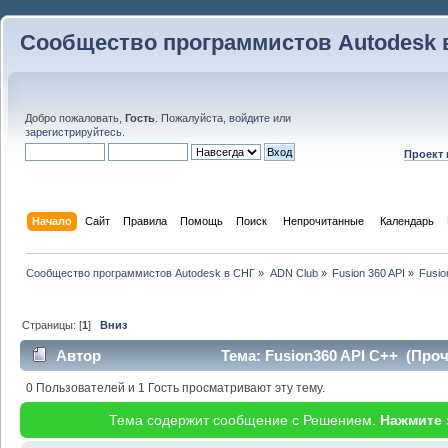
Сообщество программистов Autodesk 
Добро пожаловать,
Гость
. Пожалуйста,
войдите
или
зарегистрируйтесь
.
Проект
Начало
Сайт
Правила
Помощь
Поиск
 Непрочитанные 
Календарь
Сообщество программистов Autodesk в СНГ
»
ADN Club
»
Fusion 360 API
»
Fusio
Страницы: [
1
]
Вниз
Автор
Тема: Fusion360 API C++ (Проч
0 Пользователей и 1 Гость просматривают эту тему.
Тема содержит сообщение с Решением.
Нажмите 