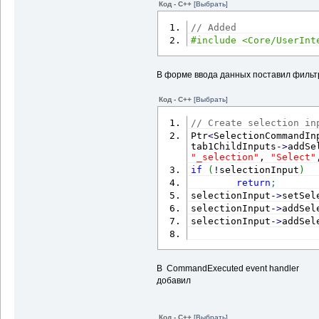
Код - C++
[Выбрать]
// Added
#include <Core/UserInt
В форме ввода данных поставил фильт
Код - C++
[Выбрать]
// Create selection in
Ptr
<
SelectionCommandIn
tab1ChildInputs
-
>
addSe
"_selection"
, 
"Select"
if
(
!
selectionInput
)
return
;
selectionInput
-
>
setSel
selectionInput
-
>
addSel
selectionInput
-
>
addSel
В CommandExecuted event handler
добавил
Код - C++
[Выбрать]