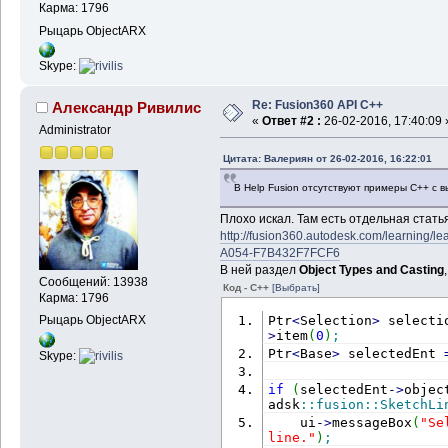
Карма: 1796
Рыцарь ObjectARX
Skype:
Re: Fusion360 API C++
Александр Ривилис
«
Ответ #2 :
26-02-2016, 17:40:09 
Administrator
Цитата: Валериян от 26-02-2016, 16:22:01
В Help Fusion отсутствуют примеры С++ с 
Плохо искал. Там есть отдельная статья
http://fusion360.autodesk.com/learning
A054-F7B432F7FCF6
В ней раздел
Object Types and Casting
Сообщений: 13938
Код - C++
[Выбрать]
Карма: 1796
Рыцарь ObjectARX
Ptr
<
Selection
>
 selecti
>
item
(
0
)
;
Ptr
<
Base
>
 selectedEnt 
Skype:
if
(
selectedEnt
-
>
objec
adsk
::
fusion
::
SketchLi
    ui
-
>
messageBox
(
"Se
line."
)
;