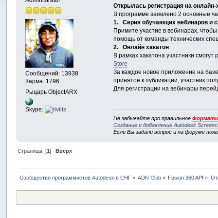
Открылась регистрация на онлайн-
В программе заявлено 2 основные ча
1. Серия обучающих вебинаров и с
Примите участие в вебинарах, чтобы
помощь от команды технических спец
2. Онлайн хакатон
В рамках хакатона участники смогут
Store
За каждое новое приложение на базе
Сообщений: 13938
принятое к публикации, участник по
Карма: 1796
Для регистрации на вебинары перей
Рыцарь ObjectARX
Skype:
Не забывайте про правильное
Формати
Создание и добавление Autodesk Screenc
Если Вы задали вопрос и на форуме поя
Страницы: [
1
]
Вверх
Сообщество программистов Autodesk в СНГ
»
ADN Club
»
Fusion 360 API
»
От