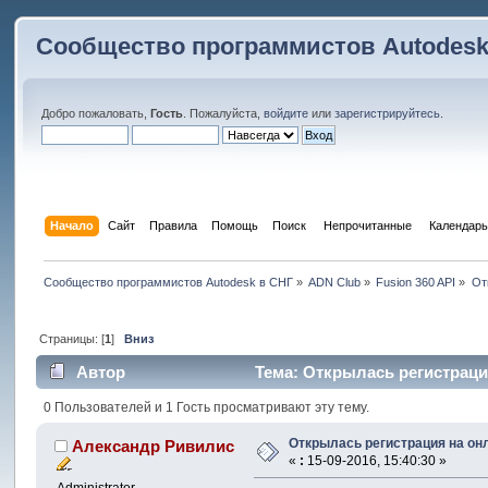
Сообщество программистов Autodesk
Добро пожаловать,
Гость
. Пожалуйста,
войдите
или
зарегистрируйтесь
.
Начало
Сайт
Правила
Помощь
Поиск
 Непрочитанные 
Календарь
Сообщество программистов Autodesk в СНГ
»
ADN Club
»
Fusion 360 API
»
От
Страницы: [
1
]
Вниз
Автор
Тема: Открылась регистрация
0 Пользователей и 1 Гость просматривают эту тему.
Открылась регистрация на онл
Александр Ривилис
«
:
15-09-2016, 15:40:30 »
Administrator