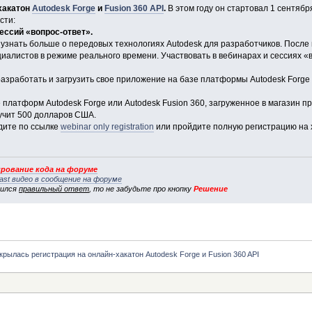
хакатон
Autodesk Forge
и
Fusion 360 API
.
В этом году он стартовал 1 сентября
сти:
ессий «вопрос-ответ».
 узнать больше о передовых технологиях Autodesk для разработчиков. После
иалистов в режиме реального времени. Участвовать в вебинарах и сессиях «в
 разработать и загрузить свое приложение на базе платформы Autodesk Forge
 платформ Autodesk Forge или Autodesk Fusion 360, загруженное в магазин п
лучит 500 долларов США.
дите по ссылке
webinar only registration
или пройдите полную регистрацию на 
рование кода на форуме
ast видео в сообщение на форуме
вился
правильный ответ
, то не забудьте про кнопку
Решение
крылась регистрация на онлайн-хакатон Autodesk Forge и Fusion 360 API