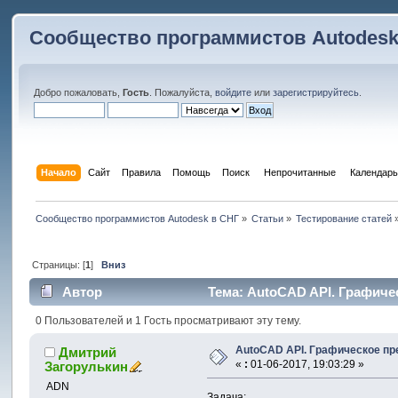
Сообщество программистов Autodesk
Добро пожаловать,
Гость
. Пожалуйста,
войдите
или
зарегистрируйтесь
.
Начало
Сайт
Правила
Помощь
Поиск
 Непрочитанные 
Календарь
Сообщество программистов Autodesk в СНГ
»
Статьи
»
Тестирование статей
Страницы: [
1
]
Вниз
Автор
Тема: AutoCAD API. Графиче
0 Пользователей и 1 Гость просматривают эту тему.
AutoCAD API. Графическое пр
Дмитрий
«
:
01-06-2017, 19:03:29 »
Загорулькин
ADN
Задача: