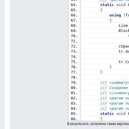
static
void
 
{
using
(
T
{
                Line
                Bloc
                cSpa
                tr
.
A
                tr
.
C
}
}
/// <summary
/// Создание
/// </summar
/// <param n
/// <param n
/// <param n
static
void
 
{
В результате, получена такая карти
using
(
T