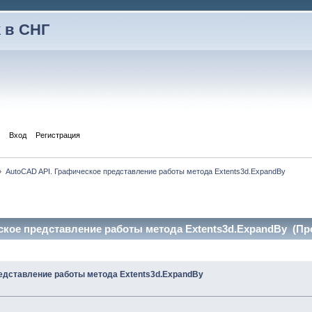
 в СНГ
Вход
Регистрация
»
AutoCAD API. Графическое представление работы метода Extents3d.ExpandBy
ское представление работы метода Extents3d.ExpandBy (Про
едставление работы метода Extents3d.ExpandBy