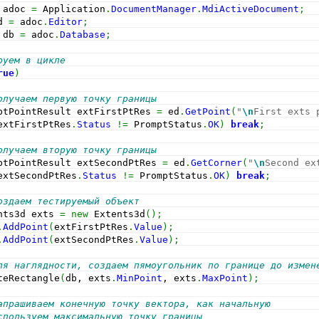
 adoc 
=
 Application
.
DocumentManager
.
MdiActiveDocument
;
d 
=
 adoc
.
Editor
;
 db 
=
 adoc
.
Database
;
руем в цикле
rue
)
олучаем первую точку границы
ptPointResult extFirstPtRes 
=
 ed
.
GetPoint
(
"
\n
First exts 
extFirstPtRes
.
Status
!=
 PromptStatus
.
OK
)
break
;
олучаем вторую точку границы
ptPointResult extSecondPtRes 
=
 ed
.
GetCorner
(
"
\n
Second ex
extSecondPtRes
.
Status
!=
 PromptStatus
.
OK
)
break
;
оздаем тестируемый объект
nts3d exts 
=
new
 Extents3d
(
)
;
.
AddPoint
(
extFirstPtRes
.
Value
)
;
.
AddPoint
(
extSecondPtRes
.
Value
)
;
ля наглядности, создаем пямоугольник по границе до измен
teRectangle
(
db, exts
.
MinPoint
, exts
.
MaxPoint
)
;
апрашиваем конечную точку вектора, как начальную
спользуем максимальную точку границы