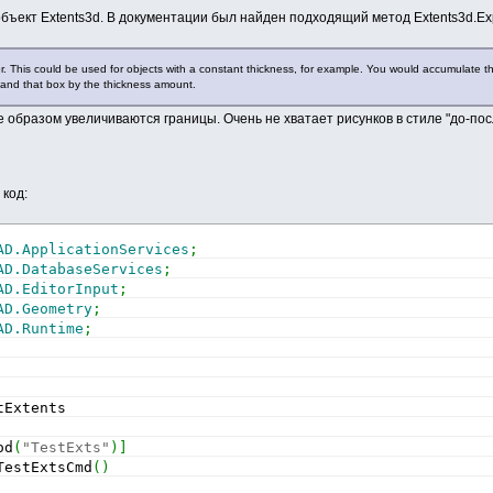
бъект Extents3d. В документации был найден подходящий метод Extents3d.E
. This could be used for objects with a constant thickness, for example. You would accumulate the
pand that box by the thickness amount.
е образом увеличиваются границы. Очень не хватает рисунков в стиле "до-пос
код:
AD.ApplicationServices
;
AD.DatabaseServices
;
AD.EditorInput
;
AD.Geometry
;
AD.Runtime
;
tExtents
od
(
"TestExts"
)
]
TestExtsCmd
(
)