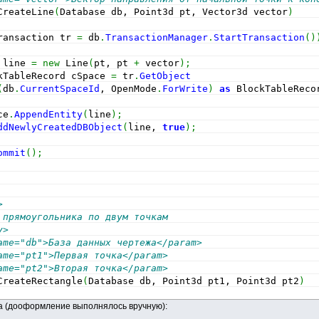
CreateLine
(
Database db, Point3d pt, Vector3d vector
)
ransaction tr 
=
 db
.
TransactionManager
.
StartTransaction
(
)
 line 
=
new
 Line
(
pt, pt 
+
 vector
)
;
kTableRecord cSpace 
=
 tr
.
GetObject
(
db
.
CurrentSpaceId
, OpenMode
.
ForWrite
)
as
 BlockTableReco
ce
.
AppendEntity
(
line
)
;
ddNewlyCreatedDBObject
(
line, 
true
)
;
ommit
(
)
;
>
 прямоугольника по двум точкам
y>
ame="db">База данных чертежа</param>
ame="pt1">Первая точка</param>
ame="pt2">Вторая точка</param>
CreateRectangle
(
Database db, Point3d pt1, Point3d pt2
)
на (дооформление выполнялось вручную):
ransaction tr 
=
 db
.
TransactionManager
.
StartTransaction
(
)