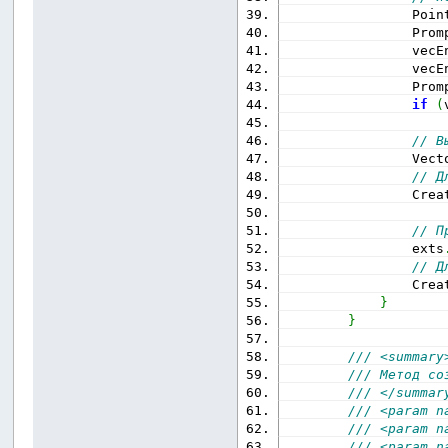
                Poin
                Prom
                vecE
                vecE
                Prom
if
(
// В
                Vect
// Д
                Crea
// П
                exts
// Д
                Crea
}
}
/// <summary
/// Метод со
/// </summar
/// <param n
/// <param n
/// <param n