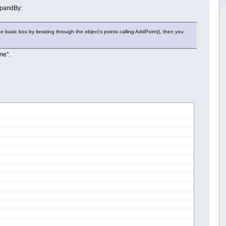
xpandBy:
 basic box by iterating through the object's points calling AddPoint(), then you
ле".