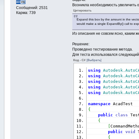
Возникла необходимость увеличить о
Сообщений: 2531
Цитировать
Карма: 739
Expand this box by the amount in the vector
would make a single ExpandBy() call to ex
Из описания не совсем ясно, каким ж
Решение:
Проведено тестирование метода.
Для теста использовался следующий 
Код - C#
[Выбрать]
using
Autodesk.AutoC
using
Autodesk.AutoC
using
Autodesk.AutoC
using
Autodesk.AutoC
using
Autodesk.AutoC
namespace
 AcadTest
{
public
class
 Tes
{
[
CommandMeth
public
void
 
{