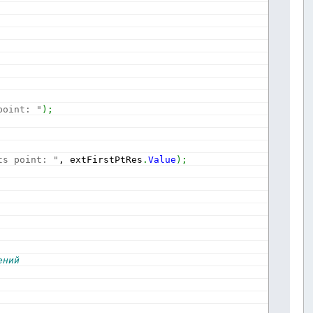
point: "
)
;
ts point: "
, extFirstPtRes
.
Value
)
;
ений