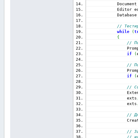
            Document
            Editor e
            Database
// Тести
while
(
t
{
// П
                Prom
if
(
// П
                Prom
if
(
// С
                Exte
                exts
                exts
// Д
                Crea
// З
// и