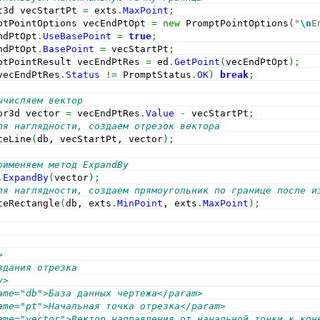
t3d vecStartPt 
=
 exts
.
MaxPoint
;
ptPointOptions vecEndPtOpt 
=
new
 PromptPointOptions
(
"
\n
E
ndPtOpt
.
UseBasePoint
=
true
;
ndPtOpt
.
BasePoint
=
 vecStartPt
;
ptPointResult vecEndPtRes 
=
 ed
.
GetPoint
(
vecEndPtOpt
)
;
vecEndPtRes
.
Status
!=
 PromptStatus
.
OK
)
break
;
ычисляем вектор
or3d vector 
=
 vecEndPtRes
.
Value
-
 vecStartPt
;
ля наглядности, создаем отрезок вектора
teLine
(
db, vecStartPt, vector
)
;
рименяем метод ExpandBy            
.
ExpandBy
(
vector
)
;
ля наглядности, создаем прямоугольник по границе после и
teRectangle
(
db, exts
.
MinPoint
, exts
.
MaxPoint
)
;
>
здания отрезка
y>
ame="db">База данных чертежа</param>
ame="pt">Начальная точка отрезка</param>
ame="vector">Вектор направления от начальной точки к кон