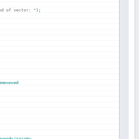
nd of vector: "
)
;
зменений
ечной</param>