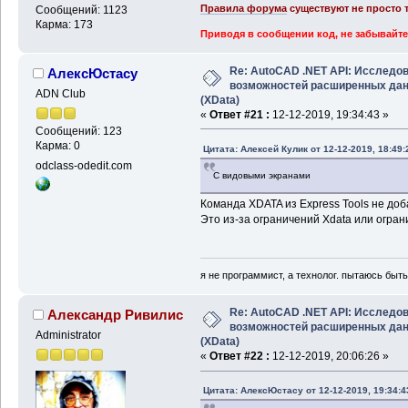
Правила форума
существуют не просто т
Сообщений: 1123
Карма: 173
Приводя в сообщении код, не забывайте
Re: AutoCAD .NET API: Исследо
АлексЮстасу
возможностей расширенных да
ADN Club
(XData)
«
Ответ #21 :
12-12-2019, 19:34:43 »
Сообщений: 123
Карма: 0
Цитата: Алексей Кулик от 12-12-2019, 18:49:
odclass-odedit.com
С видовыми экранами
Команда XDATA из Express Tools не доба
Это из-за ограничений Xdata или огра
я не программист, а технолог. пытаюсь быт
Re: AutoCAD .NET API: Исследо
Александр Ривилис
возможностей расширенных да
Administrator
(XData)
«
Ответ #22 :
12-12-2019, 20:06:26 »
Цитата: АлексЮстасу от 12-12-2019, 19:34:4