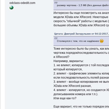
odclass-odedit.com
размер чертежа - 1,5 Мб (без данных файл 
Интересно бы еще посмотреть на анал
модели XData или XRecord. Некоторые м
скорость "обычной" работы с моделью (
большие объемы XData или XRecord сущ
Цитата: Дмитрий Загорулькин от 04-12-2017,
Столкнулся с тем, что не надёжнее
Тоже интересно было бы узнать, как вл
чертежа порядок/последовательность 
и XRecord?
Например, варианты:
1. не влияет, копируются с той последо
который копируется,
2. влияет - графические элементы копи
если последовательность полей разная
3. влияет - вообще копирование не вы
XData или XRecord разная,
4. влияет - копируются, но создаются 
дописыванием номера или т.п.).
Или еще как-то?
Еще вариант, что не только порядок оп