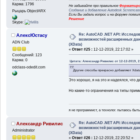
Карма: 1796
Не забывайте про правильное
Форматиро
Создание и добавление Autodesk Screencas
Рыцарь ObjectARX
Если Вы задали вопрос и на форуме появи
Решение
Skype:
Re: AutoCAD .NET API: Исследо
АлексЮстасу
возможностей расширенных да
ADN Club
(XData)
«
Ответ #25 :
12-12-2019, 22:17:02 »
Сообщений: 123
Карма: 0
Цитата: Александр Ривилис от 12-12-2019, 2
odclass-odedit.com
Другие способы прекрасно добавляют Xdat
Это хорошо, я на это и надеялся, что д
Но какие-то ограничения на типы прими
я не программист, а технолог. пытаюсь быт
Re: AutoCAD .NET API: Исследо
Александр Ривилис
возможностей расширенных да
Administrator
(XData)
«
Ответ #26 :
12-12-2019, 22:20:52 »