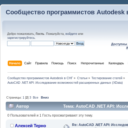
Сообщество программистов Autodesk 
Добро пожаловать,
Гость
. Пожалуйста,
войдите
или
зарегистрируйтесь
.
Доступны 
A
Начало
Сайт
Правила
Помощь
Поиск
 Непрочитанные 
Календарь
Сообщество программистов Autodesk в СНГ
»
Статьи
»
Тестирование статей
»
AutoCAD .NET API: Исследование возможностей расширенных данных (XData)
Страницы:
1
[
2
]
3
Все
Вниз
Автор
Тема: AutoCAD .NET API: Исс
данных (XData) (Прочитано 124810 раз)
0 Пользователей и 1 Гость просматривают эту тему.
Re: AutoCAD .NET API: Исследо
Алексей Терно