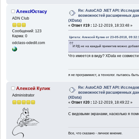
Re: AutoCAD .NET API: Исследо
АлексЮстасу
возможностей расширенных да
ADN Club
(XData)
«
Ответ #19 :
12-12-2019, 18:33:48 »
Сообщений: 123
Карма: 0
Цитата: Алексей Кулик от 23-05-2018, 09:32:
odclass-odedit.com
И РД не на каждый примитив можно добавлят
Что имеется в виду? XData не совмест
я не программист, а технолог. пытаюсь быт
Re: AutoCAD .NET API: Исследо
Алексей Кулик
возможностей расширенных да
Administrator
(XData)
«
Ответ #20 :
12-12-2019, 18:49:22 »
С видовыми экранами, насколько я помню
Все, что сказано - личное мнение.