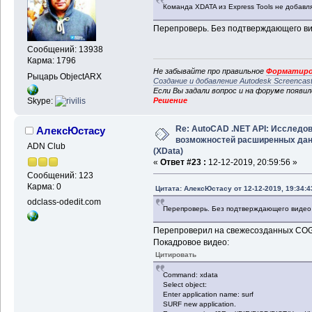
Команда XDATA из Express Tools не добавляе
Перепроверь. Без подтверждающего ви
Сообщений: 13938
Карма: 1796
Не забывайте про правильное
Форматиро
Рыцарь ObjectARX
Создание и добавление Autodesk Screencas
Если Вы задали вопрос и на форуме появи
Решение
Skype:
Re: AutoCAD .NET API: Исследо
АлексЮстасу
возможностей расширенных да
ADN Club
(XData)
«
Ответ #23 :
12-12-2019, 20:59:56 »
Сообщений: 123
Карма: 0
Цитата: АлексЮстасу от 12-12-2019, 19:34:4
odclass-odedit.com
Перепроверь. Без подтверждающего видео
Перепроверил на свежесозданных COGO-т
Покадровое видео:
Цитировать
Command: xdata
Select object:
Enter application name: surf
SURF new application.