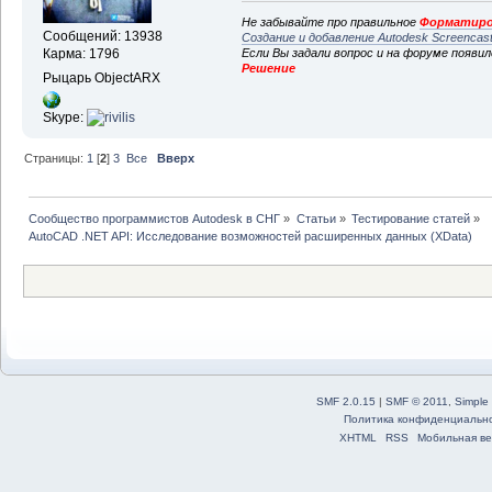
Не забывайте про правильное
Форматиро
Сообщений: 13938
Создание и добавление Autodesk Screencas
Если Вы задали вопрос и на форуме появи
Карма: 1796
Решение
Рыцарь ObjectARX
Skype:
Страницы:
1
[
2
]
3
Все
Вверх
Сообщество программистов Autodesk в СНГ
»
Статьи
»
Тестирование статей
»
AutoCAD .NET API: Исследование возможностей расширенных данных (XData)
SMF 2.0.15
|
SMF © 2011
,
Simple
Политика конфиденциальн
XHTML
RSS
Мобильная ве