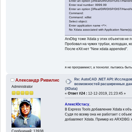
Enter an option [3Real/DIR/DISP/DIST/Hand/I
Enter real number: 9999.99
Enter an option [3Real/DIR/DISP/DIST/Hand/I
Command:
Command: xdlist
Select object:
Enter application name <*>:
No Xdata associated with Application Name(s)
ArxDbg тоже Xdata у этих объектов не 
Пробовал на чужих трубах, колодцах, ко
После eXit нет "New xdata appended".
я не программист, а технолог. пытаюсь быт
Re: AutoCAD .NET API: Исследо
Александр Ривилис
возможностей расширенных да
Administrator
(XData)
«
Ответ #24 :
12-12-2019, 21:23:45 »
АлексЮстасу
,
В Express Tools добавление Xdata к об
Судя по всему она не работает с объек
добавляют Xdata. Пример из ARXDBG: 
Сообщений: 13938