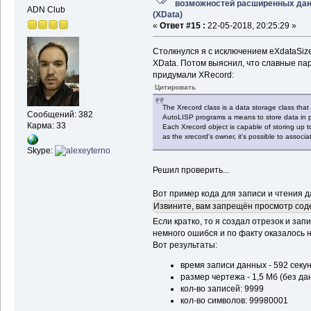
возможностей расширенных да
ADN Club
(XData)
«
Ответ #15 :
22-05-2018, 20:25:29 »
Столкнулся я c исключением eXdataSiz
XData. Потом выяснил, что славные пар
придумали XRecord:
Цитировать
The Xrecord class is a data storage class tha
Сообщений: 382
AutoLISP programs a means to store data in pi
Карма: 33
Each Xrecord object is capable of storing up t
as the xrecord's owner, it's possible to associ
Skype:
Решил проверить...
Вот пример кода для записи и чтения д
Извините, вам запрещён просмотр сод
Если кратко, то я создал отрезок и запи
немного ошибся и по факту оказалось 
Вот результаты:
время записи данных - 592 секу
размер чертежа - 1,5 Мб (без да
кол-во записей: 9999
кол-во символов: 99980001