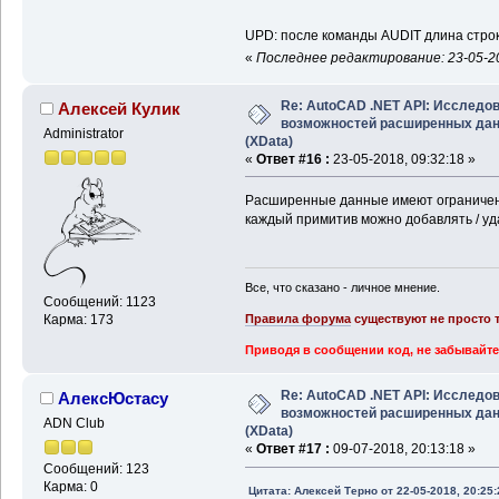
UPD: после команды AUDIT длина строк
«
Последнее редактирование: 23-05-20
Re: AutoCAD .NET API: Исследо
Алексей Кулик
возможностей расширенных да
Administrator
(XData)
«
Ответ #16 :
23-05-2018, 09:32:18 »
Расширенные данные имеют ограничение
каждый примитив можно добавлять / уда
Все, что сказано - личное мнение.
Сообщений: 1123
Правила форума
существуют не просто т
Карма: 173
Приводя в сообщении код, не забывайте
Re: AutoCAD .NET API: Исследо
АлексЮстасу
возможностей расширенных да
ADN Club
(XData)
«
Ответ #17 :
09-07-2018, 20:13:18 »
Сообщений: 123
Карма: 0
Цитата: Алексей Терно от 22-05-2018, 20:25: