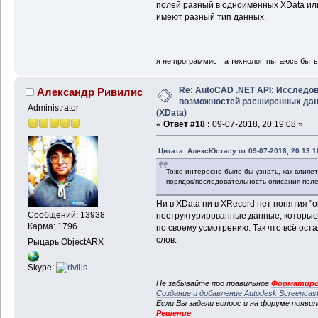
полей разный в одноименных XData ил
имеют разный тип данных.
я не программист, а технолог. пытаюсь быт
Re: AutoCAD .NET API: Исследо
Александр Ривилис
возможностей расширенных да
Administrator
(XData)
«
Ответ #18 :
09-07-2018, 20:19:08 »
Цитата: АлексЮстасу от 09-07-2018, 20:13:1
Тоже интересно было бы узнать, как влияе
порядок/последовательность описания пол
Ни в XData ни в XRecord нет понятия "о
Сообщений: 13938
неструктурированные данные, которые
Карма: 1796
по своему усмотрению. Так что всё ос
слов.
Рыцарь ObjectARX
Skype:
Не забывайте про правильное
Форматиро
Создание и добавление Autodesk Screencas
Если Вы задали вопрос и на форуме появи
Решение