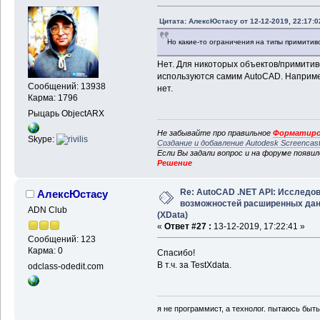
Цитата: АлексЮстасу от 12-12-2019, 22:17:0
Но какие-то ограничения на типы примитиво
Нет. Для никоторых объектов/примити
используются самим AutoCAD. Например
Сообщений: 13938
нет.
Карма: 1796
Рыцарь ObjectARX
Не забывайте про правильное
Форматиро
Skype:
Создание и добавление Autodesk Screencas
Если Вы задали вопрос и на форуме появи
Решение
Re: AutoCAD .NET API: Исследо
АлексЮстасу
возможностей расширенных да
ADN Club
(XData)
«
Ответ #27 :
13-12-2019, 17:22:41 »
Сообщений: 123
Карма: 0
Спасибо!
В т.ч. за TestXdata.
odclass-odedit.com
я не программист, а технолог. пытаюсь быт