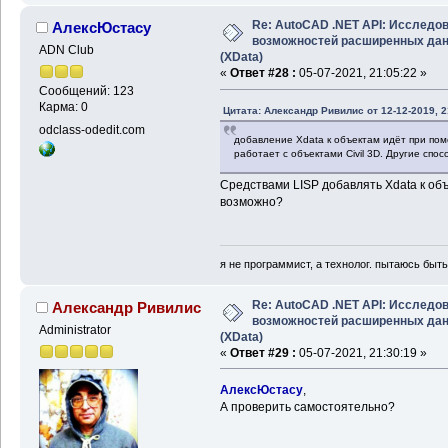
Re: AutoCAD .NET API: Исследо
АлексЮстасу
возможностей расширенных да
ADN Club
(XData)
«
Ответ #28 :
05-07-2021, 21:05:22 »
Сообщений: 123
Карма: 0
Цитата: Александр Ривилис от 12-12-2019, 2
odclass-odedit.com
добавление Xdata к объектам идёт при пом
работает с объектами Civil 3D. Другие спо
Средствами LISP добавлять Xdata к об
возможно?
я не программист, а технолог. пытаюсь быт
Re: AutoCAD .NET API: Исследо
Александр Ривилис
возможностей расширенных да
Administrator
(XData)
«
Ответ #29 :
05-07-2021, 21:30:19 »
АлексЮстасу
,
А проверить самостоятельно?