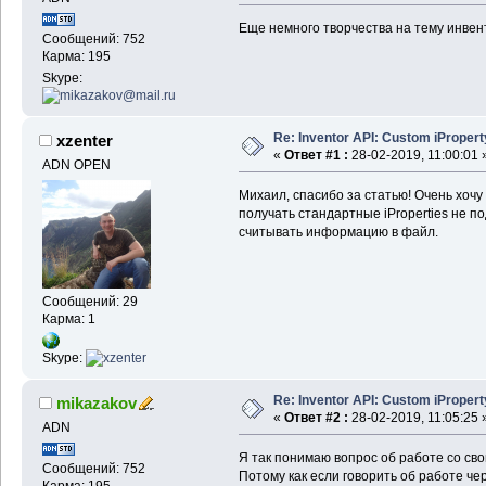
Еще немного творчества на тему инвен
Сообщений: 752
Карма: 195
Skype:
Re: Inventor API: Custom iProper
xzenter
«
Ответ #1 :
28-02-2019, 11:00:01 
ADN OPEN
Михаил, спасибо за статью! Очень хочу
получать стандартные iProperties не по
считывать информацию в файл.
Сообщений: 29
Карма: 1
Skype:
Re: Inventor API: Custom iProper
mikazakov
«
Ответ #2 :
28-02-2019, 11:05:25 
ADN
Я так понимаю вопрос об работе со сво
Сообщений: 752
Потому как если говорить об работе че
Карма: 195