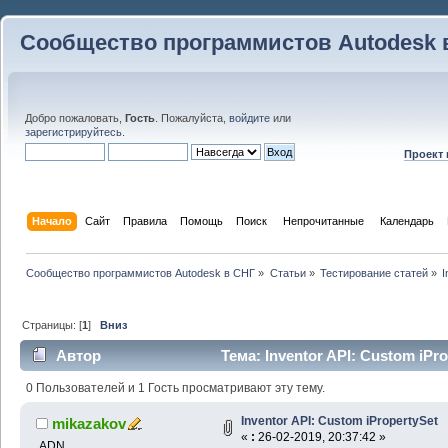
Сообщество программистов Autodesk 
Добро пожаловать,
Гость
. Пожалуйста,
войдите
или
зарегистрируйтесь
.
Проект
Начало
Сайт
Правила
Помощь
Поиск
 Непрочитанные 
Календарь
Сообщество программистов Autodesk в СНГ
»
Статьи
»
Тестирование статей
»
I
Страницы: [
1
]
Вниз
Автор
Тема: Inventor API: Custom iPr
0 Пользователей и 1 Гость просматривают эту тему.
Inventor API: Custom iPropertySet
mikazakov
«
:
26-02-2019, 20:37:42 »
ADN