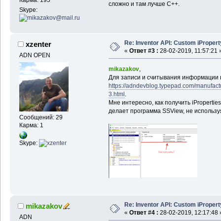
сложно и там лучше С++.
Skype:
Re: Inventor API: Custom iProper
xzenter
«
Ответ #3 :
28-02-2019, 11:57:21 
ADN OPEN
mikazakov
,
Для записи и считывания информации 
https://adndevblog.typepad.com/manufactur
3.html
.
Мне интересно, как получить iProperties
делает программа SSView, не используя 
Сообщений: 29
Карма: 1
Skype:
Re: Inventor API: Custom iProper
mikazakov
«
Ответ #4 :
28-02-2019, 12:17:48 
ADN