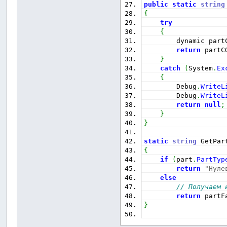
public
static
string
{
try
{
        dynamic part
return
 partC
}
catch
(
System
.
Ex
{
        Debug
.
WriteL
        Debug
.
WriteL
return
null
;
}
}
static
string
 GetPar
{
if
(
part
.
PartTyp
return
"Нуле
else
// Получаем 
return
 partF
}