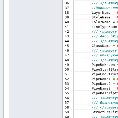
/// </summar
//UnknownCou
        LayerName 
=
        StyleName 
=
        ColorName 
=
        LineTypeName
/// <summary
/// AeccDbPi
/// </summar
        ClassName 
=
/// <summary
/// Обнаруже
/// </summar
        PipeUnknown 
        PipeStartStr
        PipeEndStruc
        PipeName1 
=
        PipeName2 
=
        PipeName3 
=
        PipeDescript
/// <summary
/// Возможны
/// </summar
        StructureFir
/// <summary