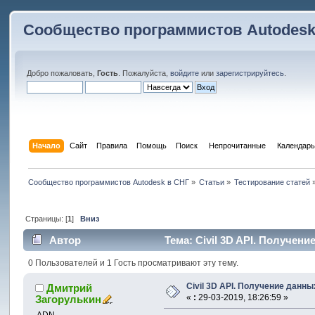
Сообщество программистов Autodesk
Добро пожаловать,
Гость
. Пожалуйста,
войдите
или
зарегистрируйтесь
.
Начало
Сайт
Правила
Помощь
Поиск
 Непрочитанные 
Календарь
Сообщество программистов Autodesk в СНГ
»
Статьи
»
Тестирование статей
Страницы: [
1
]
Вниз
Автор
Тема: Civil 3D API. Получен
0 Пользователей и 1 Гость просматривают эту тему.
Civil 3D API. Получение данн
Дмитрий
«
:
29-03-2019, 18:26:59 »
Загорулькин
ADN