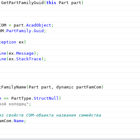
 GetPartFamilyGuid
(
this
 Part part
)
COM 
=
 part
.
AcadObject
;
OM
.
PartFamily
.
Guid
;
ception
 ex
)
ine
(
ex
.
Message
)
;
ine
(
ex
.
StackTrace
)
;
tFamilyName
(
Part part, dynamic partFamCom
)
e
==
 PartType
.
StructNull
)
вой колодец"
;
из свойств COM-объекта названия семейства 
amCom
.
Name
;