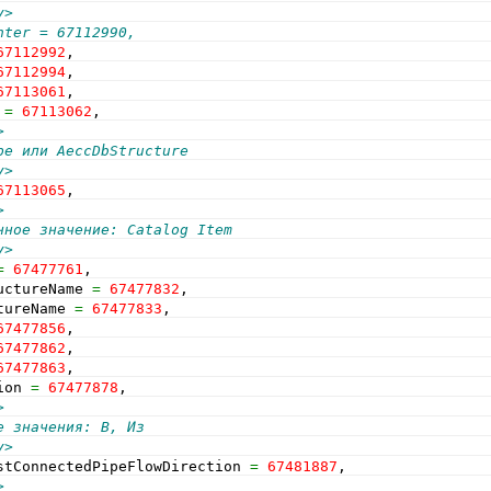
y>
nter = 67112990,
67112992
,
67112994
,        
67113061
,       
 
=
67113062
,
>
pe или AeccDbStructure
y>
67113065
,
>
нное значение: Catalog Item
y>
=
67477761
,        
uctureName 
=
67477832
,        
tureName 
=
67477833
,        
67477856
,     
67477862
,        
67477863
,       
ion 
=
67477878
,
>
е значения: B, Из
y>
stConnectedPipeFlowDirection 
=
67481887
,
>