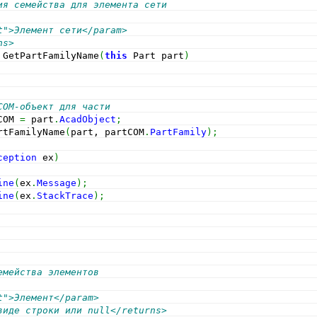
ия семейства для элемента сети
t">Элемент сети</param>
ns>        
 GetPartFamilyName
(
this
 Part part
)
COM-объект для части
COM 
=
 part
.
AcadObject
;
rtFamilyName
(
part, partCOM
.
PartFamily
)
;
ception
 ex
)
ine
(
ex
.
Message
)
;
ine
(
ex
.
StackTrace
)
;
емейства элементов
t">Элемент</param>
виде строки или null</returns>    