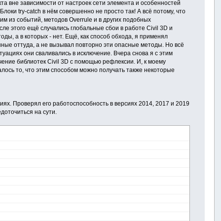
та вне зависимости от настроек сети элемента и особенностей
оки try-catch в нём совершенно не просто так! А всё потому, что
м из событий, методов Overrule и в других подобных
ле этого ещё случались глобальные сбои в работе Civil 3D и
ы, а в которых - нет. Ещё, как способ обхода, я применял
нные оттуда, а не вызывал повторно эти опасные методы. Но всё
туациях они сваливались в исключение. Вчера снова я с этим
учение библиотек Civil 3D с помощью рефлексии. И, к моему
лось то, что этим способом можно получать также некоторые
иях. Проверял его работоспособность в версиях 2014, 2017 и 2019
доточиться на сути.