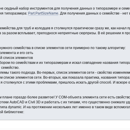
йне скудный набор инструментов для получения данных о типоразмере и семей
ния типоразмера:
Part.PartSizeName
. Для получения данных о семействе - нет
ейства для труб и колодцев я столкнулся практически сразу же, как начал п
з за разом всплывает, преподнося неприятные сюрпризы. В её решении я пр
нужного семейства в списке элементов сети примерно по такому алгоритму:
элемента и его сеть
ый список элементов
ебором по семействам и их типоразмерам и искал совпадение названия типо
е семейство.
мы такого подхода. Во-первых, список элементов сети - свойство изменяемое
м списке элементов сети. Во-вторых, как показала практика, названия типора
 я столкнулся с этими проблемами, пришлось искать другой способ. И вскоре 
ом плане гораздо более развитое! У COM-объекта элемента сети есть свойство 
еки AutoCAD и Civil 3D и работать с их типами, что существенно снижало у
ипа dynamic. И на протяжении нескольких лет именно в таком виде вспомог
ой библиотеке: