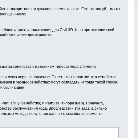
стве конкретного отдельного элемента сети. Есть, пожалуй, только
 вообще ничего!
робовать писать приложения для Civil 3D. И на протяжении всей
ошёл уже через два варианта.
размера семейства с названием типоразмера элемента.
 и легко переназначаемое. То есть, нет гарантии, что семейство
змеров в разных семействах могут совпадать! И тогда такой способ
он был найден!
PartFamily (семейство) и PartSize (типоразмер). Поначалу,
добство обслуживания кода. Впоследствии эта задача сильно
ательные методы получения данных о семействе элемента