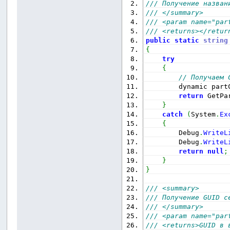
/// Получение назван
/// </summary>
/// <param name="par
/// <returns></retur
public
static
string
{
try
{
// Получаем 
        dynamic part
return
 GetPa
}
catch
(
System
.
Ex
{
        Debug
.
WriteL
        Debug
.
WriteL
return
null
;
}
}
/// <summary>
/// Получение GUID с
/// </summary>
/// <param name="par
/// <returns>GUID в 