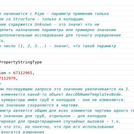
е начинается с Pipe - параметр применим только
ли со Structure - только к колодцам.
нии содержится Unknown - это значит что не
делить назначение параметра или примерно значение
дополнительные исследования для точного определения
сь.
е число (1, 2, 3...) - значит, что такой параметр
PropertyStringType
ion 
=
67112965
,
7112979
,
>
ом последующем запросе это значение увеличивается на 1.
 изменяется какой-то объект AeccDbNameTemplatesNode.
 нумераторы имён труб и колодцев - они не изменяются.
ое значение сохраняется в чертеже.
аметр является общим для всех элементов чертежа одного т
е значение для труб, отдельное - для колодцев
тировал для предотвращения случайных вызовов - т.к.
о что это, но понятно, что при его использовании
 вносятся изменения