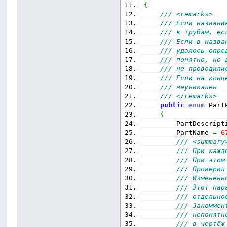
{
/// <remarks>
/// Если названи
/// к трубам, ес
/// Если в назва
/// удалось опре
/// понятно, но 
/// не проводили
/// Если на конц
/// неуникален
/// </remarks>
public
enum
 Part
{
        PartDescript
        PartName 
=
6
/// <summary
/// При кажд
/// При этом
/// Проверил
/// Изменённ
/// Этот пар
/// отдельно
/// Закоммен
/// непонятн
/// в чертёж