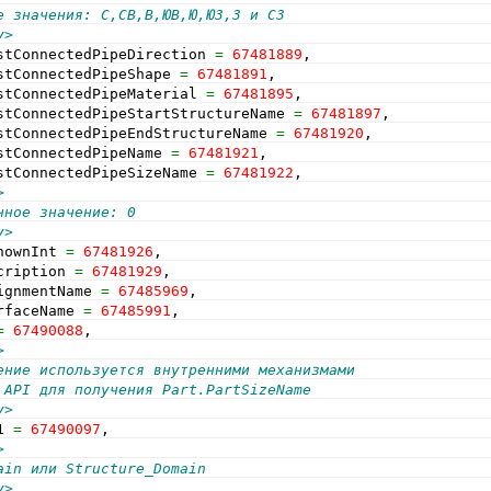
е значения: С,СВ,В,ЮВ,Ю,ЮЗ,З и СЗ
y>
stConnectedPipeDirection 
=
67481889
,
stConnectedPipeShape 
=
67481891
,
stConnectedPipeMaterial 
=
67481895
,
stConnectedPipeStartStructureName 
=
67481897
,      
stConnectedPipeEndStructureName 
=
67481920
,
stConnectedPipeName 
=
67481921
,
stConnectedPipeSizeName 
=
67481922
,
>
нное значение: 0
y>
nownInt 
=
67481926
,
cription 
=
67481929
,
ignmentName 
=
67485969
,
rfaceName 
=
67485991
,        
=
67490088
,
>
ение используется внутренними механизмами
 API для получения Part.PartSizeName   
y>
1 
=
67490097
,
>
ain или Structure_Domain
y>