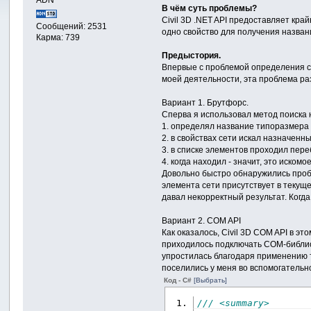
В чём суть проблемы?
Civil 3D .NET API предоставляет кра
Сообщений: 2531
одно свойство для получения назва
Карма: 739
Предыстория.
Впервые с проблемой определения сем
моей деятельности, эта проблема ра
Вариант 1. Брутфорс.
Сперва я использовал метод поиска 
1. определял название типоразмера 
2. в свойствах сети искал назначенн
3. в списке элементов проходил пер
4. когда находил - значит, это искомо
Довольно быстро обнаружились пробле
элемента сети присутствует в текуще
давал некорректный результат. Когда
Вариант 2. COM API
Как оказалось, Civil 3D COM API в эт
приходилось подключать COM-библиот
упростилась благодаря применению т
поселились у меня во вспомогательн
Код - C#
[Выбрать]
/// <summary>