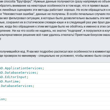
ми способа "Брутфорс". Нужные данные получаются сразу напрямую из объек
братить внимание на некоторые особенности в том коде, что я привел выше. Бл
ых линейных сценариях эти методы работают хорошо. Но если обращаться к ни
е "Неизвестная ошибка", данные не получены. В особо печальных случаях пос
к мог фильтровал ситуации, в которых было дозволительно вызывать эти метод
ные, сохранял их в статическом словаре-кэше и в следующий раз уже брал да
ии, когда без обращения к этим методам было не обойтись и именно в этих си
рпение. Ни на что особо не надеясь, но знатно "подгорев", я погрузился в из
альтернативное решение всё-таки удалось откопать! Приятным бонусом оказа
!
получившийся код. Я как мог подробно расписал все особенности в комментар
нде проверок по-минимуму - специально не усложнял, чтобы можно было сосре
AD.ApplicationServices
;
AD.DatabaseServices
;
AD.EditorInput
;
AD.Runtime
;
.DatabaseServices
;
ion
;