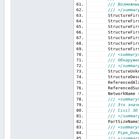
/// Возможны
/// </summar
        StructureFir
        StructureFir
        StructureFir
        StructureFir
        StructureFir
        StructureFir
        StructureFir
/// <summary
/// Обнаруже
/// </summar
        StructureUnk
        StructureDes
        ReferencedAl
        ReferencedSu
        NetworkName 
/// <summary
/// Это знач
/// Civil 3D
/// </summar
        PartSizeName
/// <summary
/// Pipe_Dom
/// </summar