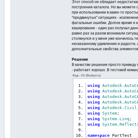
Этот способ не обладает недостатка
построения каталога. Но вы можете о
при использовании в каких-то прост
"продвинутых" ситуациях - исключени
фатальные ошибки. Долгое время я ка
кэширование - один раз получал дан
равно раз за разом возникали ситуац
столкнулся и у меня уже кончилось те
несказанному удивлению и радости, 
дополнительные свойства элементов
Решение
В качестве решения просто приведу 
- работает хорошо. В тестовой кома
Код - C#
[Выбрать]
using
Autodesk.AutoC
using
Autodesk.AutoC
using
Autodesk.AutoC
using
Autodesk.AutoC
using
Autodesk.Civil
using
System
;
using
System.Linq
;
using
System.Reflect
namespace
 PartTest