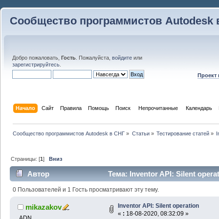
Сообщество программистов Autodesk 
Добро пожаловать,
Гость
. Пожалуйста,
войдите
или
зарегистрируйтесь
.
Проект
Начало
Сайт
Правила
Помощь
Поиск
 Непрочитанные 
Календарь
Сообщество программистов Autodesk в СНГ
»
Статьи
»
Тестирование статей
»
I
Страницы: [
1
]
Вниз
Автор
Тема: Inventor API: Silent oper
0 Пользователей и 1 Гость просматривают эту тему.
Inventor API: Silent operation
mikazakov
«
:
18-08-2020, 08:32:09 »
ADN