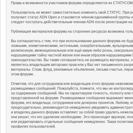
Права и возможности участников форума определяются их СТАТУСОМ
Пользователь не может самостоятельно изменить свой СТАТУС. При р
получает статус ADN Open и становится членом одноимённой группы на
следует поступать действительным членам ADN после регистрации на
Публикация материалов форума на сторонних ресурсах возможна тольк
Вы соглашаетесь с тем, что при использовании данного форума не б
ложными, клеветническими, неточными, оскорбительными, вульгарным
религиозную, межнациональную или ещё какую-либо рознь, сексуальн
нарушающими тайну частной жизни или иным образом нарушающими 
законодательство. Вы также соглашаетесь не размещать материалы, 
являетесь владельцем авторских прав или у Вас нет письменного разр
материалы. Спам, флуд, рекламные объявления, письма счастья, пир
этом форуме.
Отметим, что для сотрудников или владельцев этого форума невозмож
размещаемых сообщений. Пожалуйста, помните, что мы не контролируе
за содержание сообщений. Мы не гарантируем точность, полноту или 
представленной на форуме. Размещаемые сообщения выражают мнение
форума, его владельца, сотрудников или дочерних проектов. Любому, 
предосудительно, рекомендуется немедленно уведомить администрат
и владелец данного форума оставляют за собой право удалить нежела
они решат, что его удаление необходимо. Это происходит вручную, поэ
или редактировать отдельные сообщения немедленно. Такая политика
профилях пользователей.