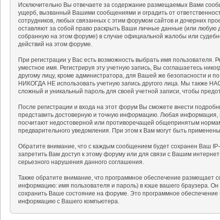
Исключительно Вы отвечаете за содержание размещаемых Вами сообщ
ущерб, вызванный Вашими сообщениями и оградить от ответственности
сотрудников, любых связанных с этим форумом сайтов и дочерних про
оставляют за собой право раскрыть Ваши личные данные (или любую 
собранную на этом форуме) в случае официальной жалобы или судебн
действий на этом форуме.
При регистрации у Вас есть возможность выбрать имя пользователя. 
уместное имя. Регистрируя эту учетную запись, Вы соглашаетесь нико
другому лицу, кроме администратора, для Вашей же безопасности и п
НИКОГДА НЕ использовать учетную запись другого лица. Мы также 
сложный и уникальный пароль для своей учетной записи, чтобы предот
После регистрации и входа на этот форум Вы сможете внести подробн
представить достоверную и точную информацию. Любая информация, 
посчитают недостоверной или противоречащей общепринятым нормам 
предварительного уведомления. При этом к Вам могут быть применен
Обратите внимание, что с каждым сообщением будет сохранен Ваш IP-
запретить Вам доступ к этому форуму или для связи с Вашим интерне
серьезного нарушения данного соглашения.
Также обратите внимание, что программное обеспечение размещает c
информацию: имя пользователя и пароль) в кэше вашего браузера. Он
сохранить Ваше состояние на форуме. Это программное обеспечение н
информацию с Вашего компьютера.