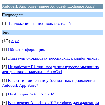
Autodesk App Store (ранее Autodesk Exchange Apps)
Подразделы
[-]
Приложения наших пользователей
Тем
(1/5)
>
>>
[1]
Общая информация.
[2]
Ждать-ли блокировку российских разработчиков?
[3]
Не работает F1 при наведении курсора мышки на
ленту кнопок плагина в AutoCad
[4]
Какой тип лицензии у бесплатных приложений
Autodesk App Store?
[5]
DosLib для AutoCAD 2021
[6]
Beta версия Autodesk 2017 products для адаптации