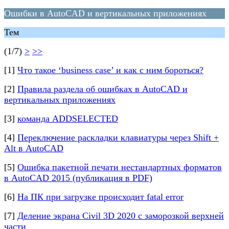
Ошибки в AutoCAD и вертикальных приложениях
Тем
(1/7)
>
>>
[1]
Что такое ‘business case’ и как с ним бороться?
[2]
Правила раздела об ошибках в AutoCAD и
вертикальных приложениях
[3]
команда ADDSELECTED
[4]
Переключение раскладки клавиатуры через Shift +
Alt в AutoCAD
[5]
Ошибка пакетной печати нестандартных форматов
в AutoCAD 2015 (публикация в PDF)
[6]
На ПК при загрузке происходит fatal error
[7]
Деление экрана Civil 3D 2020 с заморозкой верхней
части