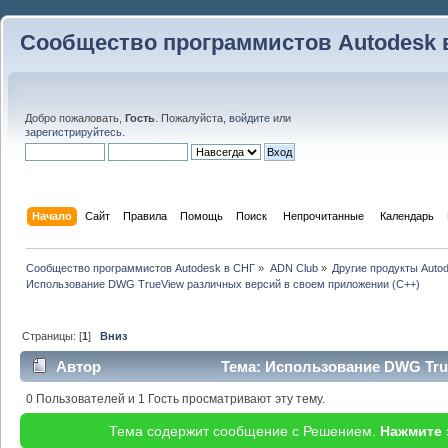
Сообщество программистов Autodesk 
Добро пожаловать,
Гость
. Пожалуйста,
войдите
или
зарегистрируйтесь
.
Начало
Сайт
Правила
Помощь
Поиск
 Непрочитанные 
Календарь
Сообщество программистов Autodesk в СНГ
»
ADN Club
»
Другие продукты Auto
Использование DWG TrueView различных версий в своем приложении (С++)
Страницы: [
1
]
Вниз
Автор
Тема: Использование DWG Tru
приложении (С++) (Прочитано 47729 раз)
0 Пользователей и 1 Гость просматривают эту тему.
Тема содержит сообщение с Решением.
Нажмите 