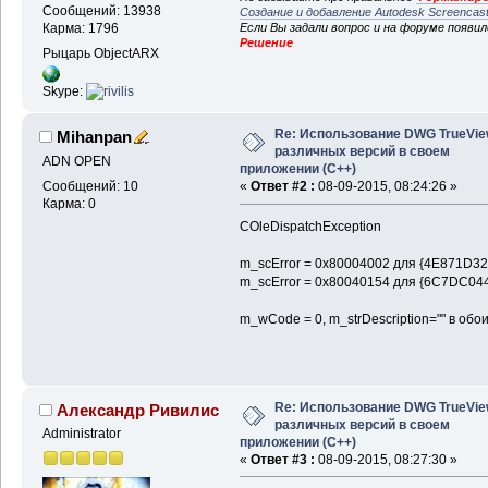
Сообщений: 13938
Создание и добавление Autodesk Screencas
Если Вы задали вопрос и на форуме появи
Карма: 1796
Решение
Рыцарь ObjectARX
Skype:
Re: Использование DWG TrueVi
Mihanpan
различных версий в своем
ADN OPEN
приложении (С++)
Сообщений: 10
«
Ответ #2 :
08-09-2015, 08:24:26 »
Карма: 0
COleDispatchException
m_scError = 0x80004002 для {4E871D3
m_scError = 0x80040154 для {6C7DC0
m_wCode = 0, m_strDescription="" в обо
Re: Использование DWG TrueVi
Александр Ривилис
различных версий в своем
Administrator
приложении (С++)
«
Ответ #3 :
08-09-2015, 08:27:30 »