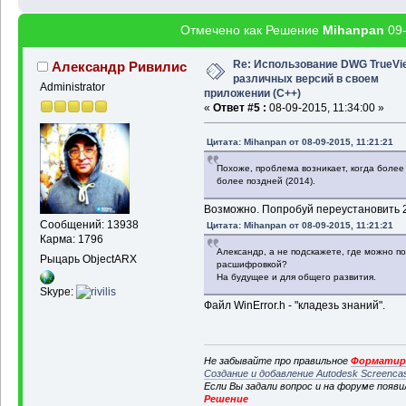
Отмечено как Решение
Mihanpan
09-
Re: Использование DWG TrueVi
Александр Ривилис
различных версий в своем
Administrator
приложении (С++)
«
Ответ #5 :
08-09-2015, 11:34:00 »
Цитата: Mihanpan от 08-09-2015, 11:21:21
Похоже, проблема возникает, когда более
более поздней (2014).
Возможно. Попробуй переустановить 
Сообщений: 13938
Цитата: Mihanpan от 08-09-2015, 11:21:21
Карма: 1796
Александр, а не подскажете, где можно по
Рыцарь ObjectARX
расшифровкой?
На будущее и для общего развития.
Skype:
Файл WinError.h - "кладезь знаний".
Не забывайте про правильное
Форматиро
Создание и добавление Autodesk Screenca
Если Вы задали вопрос и на форуме появ
Решение