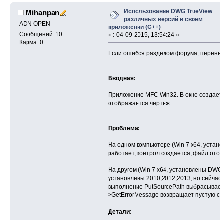
Использование DWG TrueView
Mihanpan
различных версий в своем
ADN OPEN
приложении (С++)
Сообщений: 10
«
:
04-09-2015, 13:54:24 »
Карма: 0
Если ошибся разделом форума, перене
Вводная:
Приложение MFC Win32. В окне создает
отображается чертеж.
Проблема:
На одном компьютере (Win 7 x64, уста
работает, контрол создается, файл от
На другом (Win 7 x64, установлены DW
установлены 2010,2012,2013, но сейча
выполнение PutSourcePath выбрасывает
>GetErrorMessage возвращает пустую с
Детали: