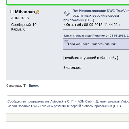
Re: Использование DWG TrueVi
Mihanpan
различных версий в своем
ADN OPEN
приложении (С++)
Сообщений: 10
«
Ответ #6 :
08-09-2015, 11:44:21 »
Карма: 0
Цитата: Александр Ривилис от 08-09-2015, 1
Файл WinError.h - "кладезь знаний".
[ смайлик, стучащий себя по лбу ]
Благодарю!
Страницы: [
1
]
Вверх
Сообщество программистов Autodesk в СНГ
»
ADN Club
»
Другие продукты Auto
Использование DWG TrueView различных версий в своем приложении (С++)