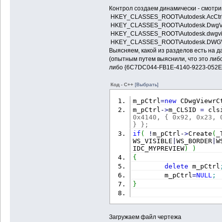
Контрол создаем динамически - смотри
HKEY_CLASSES_ROOT\Autodesk.AcCtr
HKEY_CLASSES_ROOT\Autodesk.DwgVi
HKEY_CLASSES_ROOT\Autodesk.dwgvie
HKEY_CLASSES_ROOT\Autodesk.DWGVC
Выясняем, какой из разделов есть на д
(опытным путем выяснили, что это ли
либо {6C7DC044-FB1E-4140-9223-052E
Код - C++
[Выбрать]
m_pCtrl
=
new
 CDwgViewrC
m_pCtrl
-
>
m_CLSID 
=
 cls
0x4140, { 0x92, 0x23, 
} };
if
(
!
m_pCtrl
-
>
Create
(
_
WS_VISIBLE
|
WS_BORDER
|
W
IDC_MYPREVIEW
)
)
{
delete
 m_pCtrl
        m_pCtrl
=
NULL
;
}
Загружаем файл чертежа