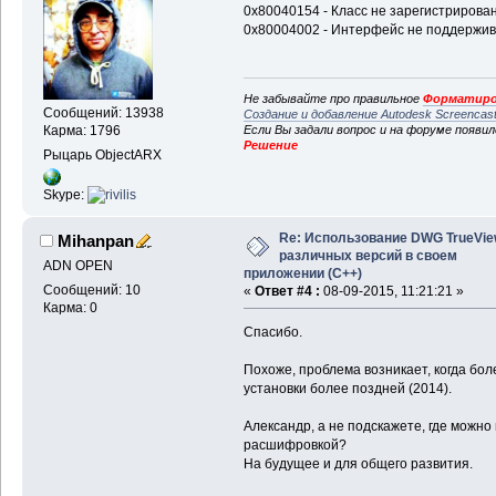
0x80040154 - Класс не зарегистрирова
0x80004002 - Интерфейс не поддержи
Не забывайте про правильное
Форматиро
Сообщений: 13938
Создание и добавление Autodesk Screencas
Если Вы задали вопрос и на форуме появи
Карма: 1796
Решение
Рыцарь ObjectARX
Skype:
Re: Использование DWG TrueVi
Mihanpan
различных версий в своем
ADN OPEN
приложении (С++)
Сообщений: 10
«
Ответ #4 :
08-09-2015, 11:21:21 »
Карма: 0
Спасибо.
Похоже, проблема возникает, когда бо
установки более поздней (2014).
Александр, а не подскажете, где можно
расшифровкой?
На будущее и для общего развития.