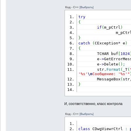
Код - C++
[Выбрать]
try
{
if
(
m_pCtrl
)
                m_pCtr
}
catch
(
CException
*
 e
)
{
        TCHAR buf
[
1024
        e
-
>
GetErrorMes
        e
-
>
Delete
(
)
;
        str.
Format
(
_T
(
'%s'
\n
Сообщение: '%s'"
        MessageBox
(
str
}
И, соответственно, класс контрола
Код - C++
[Выбрать]
class
 CDwgViewrCtrl 
: