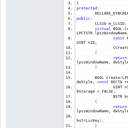
{
protected
:
        DECLARE_DYNCRE
public
:
        CLSID m_CLSID
;
virtual
 BOOL C
LPCTSTR lpszWindowName
const
 
UINT nID, 
                CCreat
{
return
lpszWindowName, dwStyl
}
        BOOL Create
(
LP
dwStyle, 
const
 RECT
&
 r
                UINT n
bStorage 
=
 FALSE,
                BSTR b
{
return
lpszWindowName, dwStyl
                       
bstrLicKey
)
;
}