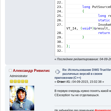
long
 PutSource
{
long
 r
static
                Invoke
VT_I4, 
(
void
*
)
&
result,
return
}
}
;
«
Последнее редактирование: 04-09-20
Re: Использование DWG TrueVi
Александр Ривилис
различных версий в своем
Administrator
приложении (С++)
«
Ответ #1 :
04-09-2015, 15:02:38 »
В первую очередь нужно понять какой к
CException ты не отделаешься.
Не забывайте про правильное
Форматиро