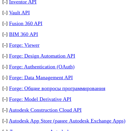
[-]
Inventor API
[-]
Vault API
[-]
Fusion 360 API
[-]
BIM 360 API
[-]
Forge: Viewer
[-]
Forge: Design Automation API
[-]
Forge: Authentication (OAuth)
[-]
Forge: Data Management API
[-]
Forge: Общие вопросы программирования
[-]
Forge: Model Derivative API
[-]
Autodesk Construction Cloud API
[-]
Autodesk App Store (ранее Autodesk Exchange Apps)