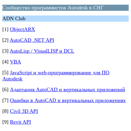
Сообщество программистов Autodesk в СНГ
ADN Club
[1]
ObjectARX
[2]
AutoCAD .NET API
[3]
AutoLisp / VisualLISP и DCL
[4]
VBA
[5]
JavaScript и web-программирование для ПО
Autodesk
[6]
Адаптация AutoCAD и вертикальных приложений
[7]
Ошибки в AutoCAD и вертикальных приложениях
[8]
Civil 3D API
[9]
Revit API