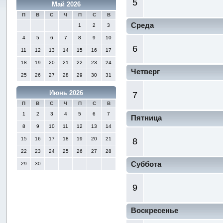
5
Май 2026
П
В
С
Ч
П
С
В
Среда
1
2
3
4
5
6
7
8
9
10
6
11
12
13
14
15
16
17
18
19
20
21
22
23
24
Четверг
25
26
27
28
29
30
31
Июнь 2026
7
П
В
С
Ч
П
С
В
1
2
3
4
5
6
7
Пятница
8
9
10
11
12
13
14
15
16
17
18
19
20
21
8
22
23
24
25
26
27
28
Суббота
29
30
9
Воскресенье