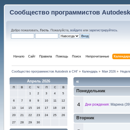
Сообщество программистов Autodesk
Добро пожаловать,
Гость
. Пожалуйста,
войдите
или
зарегистрируйтесь
.
Начало
Сайт
Правила
Помощь
Поиск
 Непрочитанные 
Календар
Сообщество программистов Autodesk в СНГ
»
Календарь
»
Мая 2026
»
Недел
«
Апрель 2026
П
В
С
Ч
П
С
В
Понедельник
1
2
3
4
5
6
7
8
9
10
11
12
4
Дни рождения:
Марина (39
13
14
15
16
17
18
19
20
21
22
23
24
25
26
Вторник
27
28
29
30