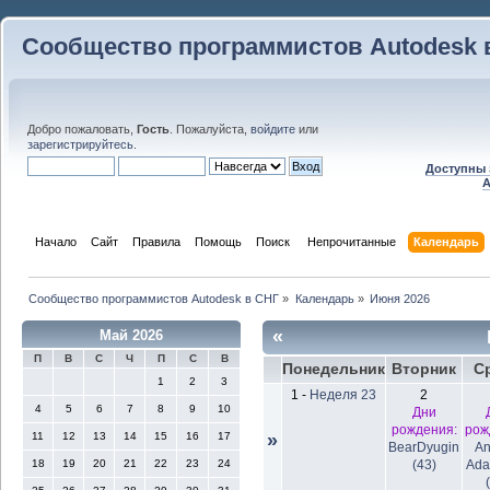
Сообщество программистов Autodesk 
Добро пожаловать,
Гость
. Пожалуйста,
войдите
или
зарегистрируйтесь
.
Доступны 
A
Начало
Сайт
Правила
Помощь
Поиск
 Непрочитанные 
Календарь
Сообщество программистов Autodesk в СНГ
»
Календарь
»
Июня 2026
«
Май 2026
П
В
С
Ч
П
С
В
Понедельник
Вторник
С
1
2
3
1
-
Неделя 23
2
4
5
6
7
8
9
10
Дни
рождения:
рож
11
12
13
14
15
16
17
»
BearDyugin
An
18
19
20
21
22
23
24
(43)
Ada