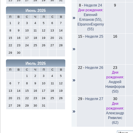
25
26
27
28
29
30
31
8
-
Неделя 24
9
Дни рождения:
Июнь 2026
Евгений
»
П
В
С
Ч
П
С
В
Елпанов (55)
,
1
2
3
4
5
6
7
ElpanovEvgeniy
(55)
8
9
10
11
12
13
14
15
-
Неделя 25
16
15
16
17
18
19
20
21
22
23
24
25
26
27
28
»
29
30
Июль 2026
22
-
Неделя 26
23
П
В
С
Ч
П
С
В
Дни
1
2
3
4
5
рождения:
»
Андрей
6
7
8
9
10
11
12
Никифоров
13
14
15
16
17
18
19
(50)
20
21
22
23
24
25
26
29
-
Неделя 27
30
Дни
27
28
29
30
31
рождения:
»
Александр
Ривилис
(62)