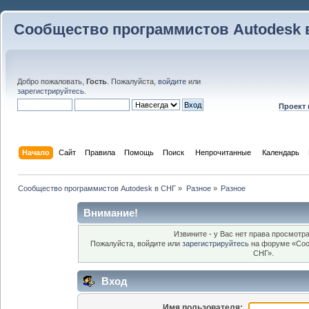
Сообщество программистов Autodesk 
Добро пожаловать,
Гость
. Пожалуйста,
войдите
или
зарегистрируйтесь
.
Проект
Начало
Сайт
Правила
Помощь
Поиск
 Непрочитанные 
Календарь
Сообщество программистов Autodesk в СНГ
»
Разное
»
Разное
Внимание!
Извините - у Вас нет права просмотра
Пожалуйста, войдите или
зарегистрируйтесь
на форуме «Соо
СНГ».
Вход
Имя пользователя: