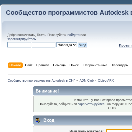
Сообщество программистов Autodesk 
Добро пожаловать,
Гость
. Пожалуйста,
войдите
или
зарегистрируйтесь
.
Проект
Начало
Сайт
Правила
Помощь
Поиск
 Непрочитанные 
Календарь
Сообщество программистов Autodesk в СНГ
»
ADN Club
»
ObjectARX
Внимание!
Извините - у Вас нет права просмотра
Пожалуйста, войдите или
зарегистрируйтесь
на форуме «Соо
СНГ».
Вход
Имя пользователя: