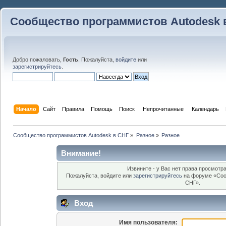
Сообщество программистов Autodesk 
Добро пожаловать,
Гость
. Пожалуйста,
войдите
или
зарегистрируйтесь
.
Начало
Сайт
Правила
Помощь
Поиск
 Непрочитанные 
Календарь
Сообщество программистов Autodesk в СНГ
»
Разное
»
Разное
Внимание!
Извините - у Вас нет права просмотра
Пожалуйста, войдите или
зарегистрируйтесь
на форуме «Соо
СНГ».
Вход
Имя пользователя: