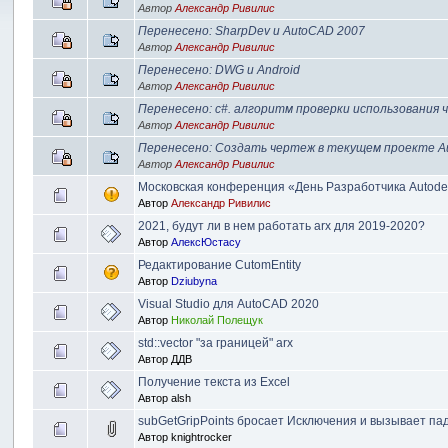
Автор
Александр Ривилис
Перенесено: SharpDev и AutoCAD 2007
Автор
Александр Ривилис
Перенесено: DWG и Android
Автор
Александр Ривилис
Перенесено: c#. алгоритм проверки использования 
Автор
Александр Ривилис
Перенесено: Создать чертеж в текущем проекте Aut
Автор
Александр Ривилис
Московская конференция «День Разработчика Autode
Автор
Александр Ривилис
2021, будут ли в нем работать arx для 2019-2020?
Автор
АлексЮстасу
Редактирование CutomEntity
Автор
Dziubyna
Visual Studio для AutoCAD 2020
Автор
Николай Полещук
std::vector "за границей" arx
Автор
ДДВ
Получение текста из Excel
Автор
alsh
subGetGripPoints бросает Исключения и вызывает па
Автор
knightrocker