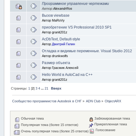
Программное управление чертежами
Автор
AlexandrRos
Вызов viewbase
Автор
MaRoVy
приобретение VS Professional 2010 SP1
Автор
granit201z
AcDbText, Default-style
Автор
Дмитрий Гилин
Отладка и видимые переменные. Visual Studio 2012
Автор
drunkwolfs
Размер объекта
Автор
Грасмик Алексей
Hello World в AutoCad на C++
Автор
granit201z
Страницы:
1
[
2
]
3
4
...
21
Вверх
Сообщество программистов Autodesk в СНГ
»
ADN Club
»
ObjectARX
Обычная тема
Заблокированная тема
Прикрепленная тема
Популярная тема (более 15 ответов)
Голосование
Очень популярная тема (более 25 ответов)