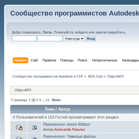
Сообщество программистов Autodesk
Добро пожаловать,
Гость
. Пожалуйста,
войдите
или
зарегистрируйтесь
.
Начало
Сайт
Правила
Помощь
Поиск
 Непрочитанные 
Календарь
Сообщество программистов Autodesk в СНГ
»
ADN Club
»
ObjectARX
ObjectARX
Страницы:
1
[
2
]
3
4
...
21
Вниз
Тема
/
Автор
0 Пользователей и 103 Гостей просматривают этот раздел.
Перенесено: resize RIbbon
Автор
Александр Ривилис
Перенесено: Тяжелые файлы