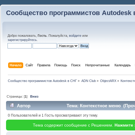
Сообщество программистов Autodesk 
Добро пожаловать,
Гость
. Пожалуйста,
войдите
или
зарегистрируйтесь
.
Начало
Сайт
Правила
Помощь
Поиск
 Непрочитанные 
Календарь
Сообщество программистов Autodesk в СНГ
»
ADN Club
»
ObjectARX
»
Контекст
Страницы: [
1
]
Вниз
Автор
Тема: Контекстное меню (Проч
0 Пользователей и 1 Гость просматривают эту тему.
Тема содержит сообщение с Решением.
Нажмите 