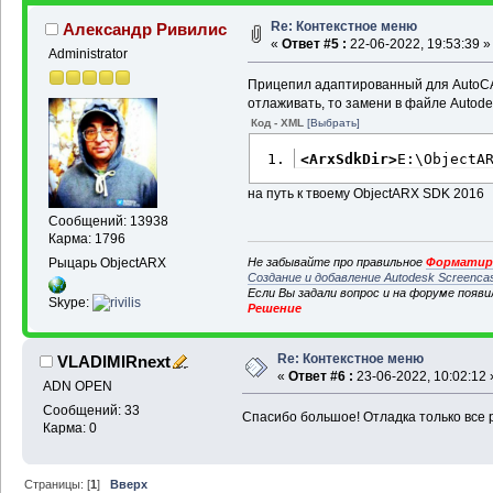
Re: Контекстное меню
Александр Ривилис
«
Ответ #5 :
22-06-2022, 19:53:39 »
Administrator
Прицепил адаптированный для AutoCA
отлаживать, то замени в файле Autode
Код - XML
[Выбрать]
<ArxSdkDir
>
E:\ObjectA
на путь к твоему ObjectARX SDK 2016
Сообщений: 13938
Карма: 1796
Не забывайте про правильное
Форматиро
Рыцарь ObjectARX
Создание и добавление Autodesk Screenca
Если Вы задали вопрос и на форуме появ
Skype:
Решение
Re: Контекстное меню
VLADIMIRnext
«
Ответ #6 :
23-06-2022, 10:02:12 
ADN OPEN
Сообщений: 33
Спасибо большое! Отладка только все 
Карма: 0
Страницы: [
1
]
Вверх