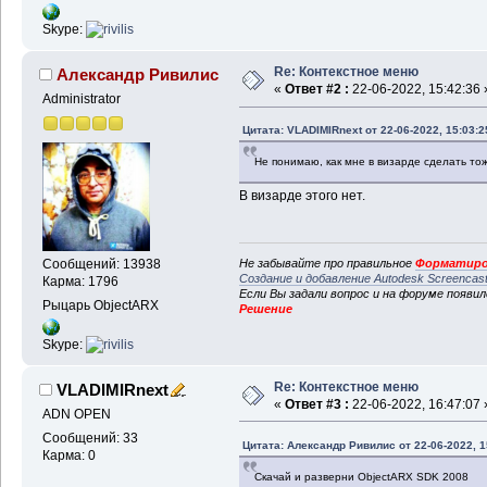
Skype:
Re: Контекстное меню
Александр Ривилис
«
Ответ #2 :
22-06-2022, 15:42:36 
Administrator
Цитата: VLADIMIRnext от 22-06-2022, 15:03:2
Не понимаю, как мне в визарде сделать тож
В визарде этого нет.
Не забывайте про правильное
Форматиро
Сообщений: 13938
Создание и добавление Autodesk Screencas
Карма: 1796
Если Вы задали вопрос и на форуме появи
Рыцарь ObjectARX
Решение
Skype:
Re: Контекстное меню
VLADIMIRnext
«
Ответ #3 :
22-06-2022, 16:47:07 
ADN OPEN
Сообщений: 33
Цитата: Александр Ривилис от 22-06-2022, 1
Карма: 0
Скачай и разверни ObjectARX SDK 2008