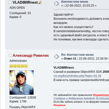
Контекстное меню
VLADIMIRnext
«
:
22-06-2022, 15:03:25 »
ADN OPEN
Сообщений: 33
Здравствуйте!
Карма: 0
Возникла необходимость добавить в ко
визардом.
Как это можно осуществить?
В samples\database\arxdbg, честно гово
есть здоровый файл ресурсов, и класс 
Не понимаю, как мне в визарде сделать
Re: Контекстное меню
Александр Ривилис
«
Ответ #1 :
22-06-2022, 15:39:30 
Administrator
VLADIMIRnext
,
Скачай и разверни ObjectARX SDK
200
cis.org/forum/index.php?topic=61.0
)
В нем есть пример samples\editor\mfcs
Не забывайте про правильное
Форматиро
Сообщений: 13938
Создание и добавление Autodesk Screencas
Карма: 1796
Если Вы задали вопрос и на форуме появи
Решение
Рыцарь ObjectARX