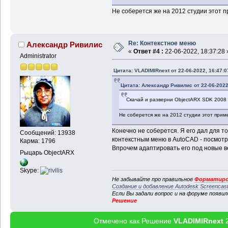
Не соберется же на 2012 студии этот п
Re: Контекстное меню
Александр Ривилис
«
Ответ #4 :
22-06-2022, 18:37:28 
Administrator
Цитата: VLADIMIRnext от 22-06-2022, 16:47:0
Цитата: Александр Ривилис от 22-06-2022
Скачай и разверни ObjectARX SDK 2008
Не соберется же на 2012 студии этот прим
Конечно не соберется. Я его дал для то
Сообщений: 13938
контекстным меню в AutoCAD - посмотр
Карма: 1796
Впрочем адаптировать его под новые в
Рыцарь ObjectARX
Skype:
Не забывайте про правильное
Форматиро
Создание и добавление Autodesk Screencas
Если Вы задали вопрос и на форуме появи
Решение
Отмечено как Решение
VLADIMIRnext
2