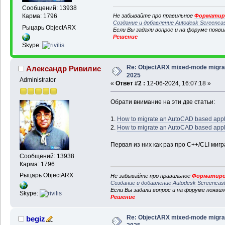
Сообщений: 13938
Не забывайте про правильное
Форматиро
Карма: 1796
Создание и добавление Autodesk Screenca
Рыцарь ObjectARX
Если Вы задали вопрос и на форуме появ
Решение
Skype:
Re: ObjectARX mixed-mode migra
Александр Ривилис
2025
Administrator
«
Ответ #2 :
12-06-2024, 16:07:18 »
Обрати внимание на эти две статьи:
1.
How to migrate an AutoCAD based applic
2.
How to migrate an AutoCAD based applica
Первая из них как раз про C++/CLI мигр
Сообщений: 13938
Карма: 1796
Рыцарь ObjectARX
Не забывайте про правильное
Форматиро
Создание и добавление Autodesk Screencas
Если Вы задали вопрос и на форуме появи
Skype:
Решение
Re: ObjectARX mixed-mode migra
begiz