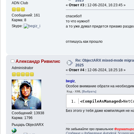
2025
ADN Club
«
Ответ #3 :
12-06-2024, 16:23:45 »
Сообщений: 161
спасибо!!
Карма: 8
то что нужно!!
Skype:
а то уже думал придется приамо раздел
отпишусь как прошло
Re: ObjectARX mixed-mode migra
Александр Ривилис
2025
Administrator
«
Ответ #4 :
12-06-2024, 18:25:18 »
begiz
,
Особое внимание обрати на необходимос
Код - XML
[Выбрать]
<CompileAsManaged
>
NetC
Без этого у тебя даже компиляция не н
Сообщений: 13938
Карма: 1796
Рыцарь ObjectARX
Не забывайте про правильное
Форматиро
Создание и добавление Autodesk Screencas