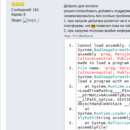
Доброго дня коллеги
Сообщений: 161
решил попробовать добавить поддержку
Карма: 8
скомпилировалось без особых проблем 
Skype:
1. при запуске дебугера ругается чато 
платформы .net
поменял пока на nat
2. при загрузке получаю крайне инфор
Код - C++
[Выбрать]
Cannot load assembly. 
System.
BadImageFormatE
assembly 
'prog, Versio
Culture=neutral, Publi
made to load a program
File
 name
:
'prog, Vers
Culture=neutral, Publi
System.
BadImageFormatE
load a program with an
   at System.
Runtime
.
L
<
LoadFromPath
>
g____PIn
__ptrNativeAssemblyBin
__ilPath_native, UInt1
ObjectHandleOnStack __
   at 
System.
Runtime
.
Loader
.
blyPath
(
String assembl
   at System.
Reflectio
assemblyFile
)