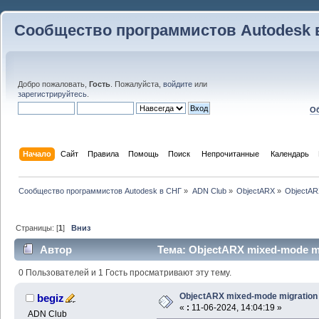
Сообщество программистов Autodesk 
Добро пожаловать,
Гость
. Пожалуйста,
войдите
или
зарегистрируйтесь
.
Об
Начало
Сайт
Правила
Помощь
Поиск
 Непрочитанные 
Календарь
Сообщество программистов Autodesk в СНГ
»
ADN Club
»
ObjectARX
»
ObjectAR
Страницы: [
1
]
Вниз
Автор
Тема: ObjectARX mixed-mode mi
0 Пользователей и 1 Гость просматривают эту тему.
ObjectARX mixed-mode migration
begiz
«
:
11-06-2024, 14:04:19 »
ADN Club