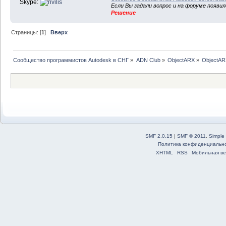
Skype:
Если Вы задали вопрос и на форуме появи
Решение
Страницы: [
1
]
Вверх
Сообщество программистов Autodesk в СНГ
»
ADN Club
»
ObjectARX
»
ObjectAR
SMF 2.0.15
|
SMF © 2011
,
Simple
Политика конфиденциальн
XHTML
RSS
Мобильная ве