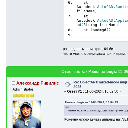
   at 
Autodesk.
AutoCAD
.
Runti
fileName
)
   at 
Autodesk.
AutoCAD
.
Appli
ad
(
String fileName
)
   at loadmgd
(
)
разрядность посмотрел, 64-бит
чтото можно с этим сделать или прямо 
Отмечено как Решение
begiz
11-06
Re: ObjectARX mixed-mode migr
Александр Ривилис
2025
Administrator
«
Ответ #1 :
11-06-2024, 16:52:50 »
Цитата: begiz от 11-06-2024, 14:04:19
чтото можно с этим сделать или прямо up
Конечно нужно делать апгрейд на .NET