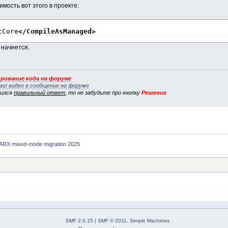
мость вот этого в проекте:
tCore
</CompileAsManaged
>
 начнется.
рование кода на форуме
ast видео в сообщение на форуме
вился
правильный ответ
, то не забудьте про кнопку
Решение
ARX mixed-mode migration 2025
SMF 2.0.15
|
SMF © 2011
,
Simple Machines