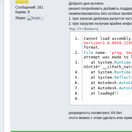
Доброго дня коллеги
Сообщений: 161
решил попробовать добавить поддерж
Карма: 8
скомпилировалось без особых пробл
Skype:
1. при запуске дебугера ругается чат
2. при загрузке получаю крайне инф
Код - C++
[Выбрать]
Cannot load assembly
Version=1.0.8928.229
format.
File
 name
:
'prog, Ve
attempt was made to 
   at System.
Runtime
UInt16
*
 __ilPath_nat
   at System.
Runtime
   at System.
Reflect
   at Autodesk.
AutoC
   at Autodesk.
AutoC
   at loadmgd
(
)
разрядность посмотрел, 64-бит
чтото можно с этим сделать или пря