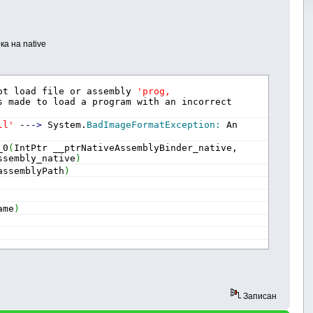
а на native
ot load file or assembly 
'prog, 
s made to load a program with an incorrect 
ll'
---
>
 System.
BadImageFormatException
:
 An 
_0
(
IntPtr __ptrNativeAssemblyBinder_native, 
ssembly_native
)
assemblyPath
)
ame
)
Записан