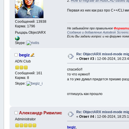
2.
How to migrate an AutoCAD based appl
Первая из них как раз про C++/CLI ми
Сообщений: 13938
Карма: 1796
Не забывайте про правильное
Формати
Создание и добавление Autodesk Screenc
Рыцарь ObjectARX
Если Вы задали вопрос и на форуме поя
Skype:
Re: ObjectARX mixed-mode mig
begiz
«
Ответ #3 :
12-06-2024, 16:23:4
ADN Club
спасибо!!
Сообщений: 161
то что нужно!!
Карма: 8
а то уже думал придется приамо разд
Skype:
отпишусь как прошло
Re: ObjectARX mixed-mode mig
Александр Ривилис
«
Ответ #4 :
12-06-2024, 18:25:1
Administrator
begiz
,