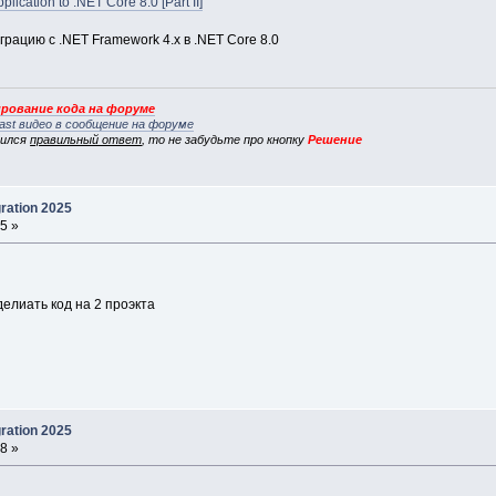
ication to .NET Core 8.0 [Part II]
грацию с .NET Framework 4.x в .NET Core 8.0
рование кода на форуме
ast видео в сообщение на форуме
вился
правильный ответ
, то не забудьте про кнопку
Решение
ration 2025
5 »
елиать код на 2 проэкта
ration 2025
8 »