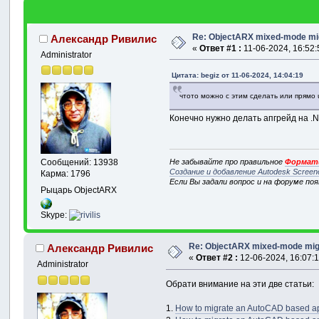
Re: ObjectARX mixed-mode mi
Александр Ривилис
«
Ответ #1 :
11-06-2024, 16:52:
Administrator
Цитата: begiz от 11-06-2024, 14:04:19
чтото можно с этим сделать или прямо 
Конечно нужно делать апгрейд на .N
Не забывайте про правильное
Формати
Сообщений: 13938
Создание и добавление Autodesk Screen
Карма: 1796
Если Вы задали вопрос и на форуме по
Рыцарь ObjectARX
Skype:
Re: ObjectARX mixed-mode mig
Александр Ривилис
«
Ответ #2 :
12-06-2024, 16:07:1
Administrator
Обрати внимание на эти две статьи:
1.
How to migrate an AutoCAD based appl