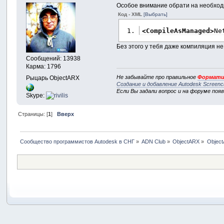
Особое внимание обрати на необходи
Код - XML
[Выбрать]
<CompileAsManaged
>
Ne
Без этого у тебя даже компиляция не
Сообщений: 13938
Карма: 1796
Не забывайте про правильное
Формати
Рыцарь ObjectARX
Создание и добавление Autodesk Screenc
Если Вы задали вопрос и на форуме поя
Skype:
Страницы: [
1
]
Вверх
Сообщество программистов Autodesk в СНГ
»
ADN Club
»
ObjectARX
»
Object