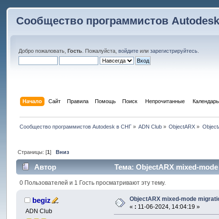
Сообщество программистов Autodesk
Добро пожаловать,
Гость
. Пожалуйста,
войдите
или
зарегистрируйтесь
.
Начало
Сайт
Правила
Помощь
Поиск
 Непрочитанные 
Календарь
Сообщество программистов Autodesk в СНГ
»
ADN Club
»
ObjectARX
»
Object
Страницы: [
1
]
Вниз
Автор
Тема: ObjectARX mixed-mode 
0 Пользователей и 1 Гость просматривают эту тему.
ObjectARX mixed-mode migrati
begiz
«
:
11-06-2024, 14:04:19 »
ADN Club