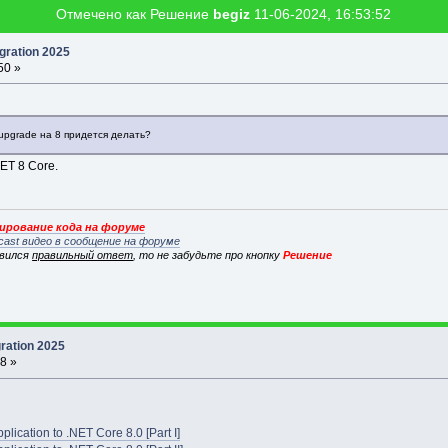
Отмечено как Решение
begiz
11-06-2024, 16:53:52
gration 2025
50 »
upgrade на 8 придется делать?
ET 8 Core.
рование кода на форуме
cast видео в сообщение на форуме
явился
правильный ответ
, то не забудьте про кнопку
Решение
ration 2025
8 »
ication to .NET Core 8.0 [Part I]