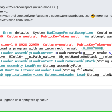
ку 2025 к своей проге (mixed-mode c++)
ем но:
о нужен .net core дебугер (связано с переходом платформы .net
поменял пок
ормативное сообщение:
. 
Error
 details
:
 System.
BadImageFormatException
:
 Could n
59, Culture=neutral, PublicKeyToken=null'
. 
An
 attempt wa
rsion=1.0.8928.22959, Culture=neutral, PublicKeyToken=nu
load a program with an incorrect format. 
(
0x8007000B
)
.
Loader
.
AssemblyLoadContext
.
<
LoadFromPath
>
g____PInvoke
|
5
ive, UInt16
*
 __niPath_native, ObjectHandleOnStack __retA
.
Loader
.
AssemblyLoadContext
.
LoadFromAssemblyPath
(
String 
ion
.
Assembly
.
LoadFrom
(
String assemblyFile
)
AD
.
Runtime
.
ExtensionLoader
.
Load
(
String fileName
)
AD
.
ApplicationServices
.
ExtensionLoader
.
Load
(
String fileN
мо upgrade на 8 придется делать?