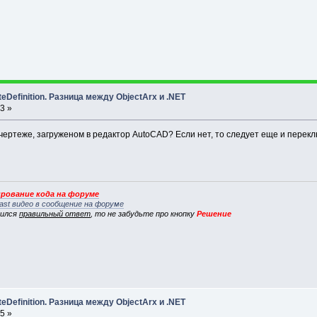
uteDefinition. Разница между ObjectArx и .NET
3 »
 чертеже, загруженом в редактор AutoCAD? Если нет, то следует еще и перек
рование кода на форуме
ast видео в сообщение на форуме
вился
правильный ответ
, то не забудьте про кнопку
Решение
uteDefinition. Разница между ObjectArx и .NET
5 »