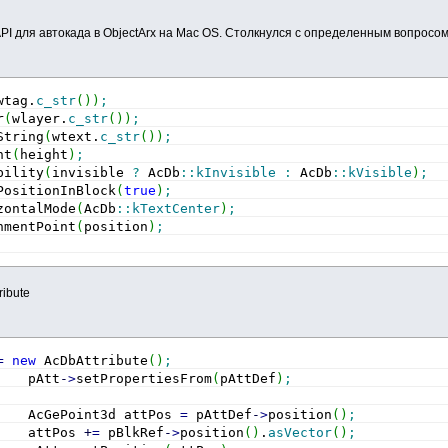
I для автокада в ObjectArx на Mac OS. Столкнулся с определенным вопросом,
wtag.
c_str
(
)
)
;
r
(
wlayer.
c_str
(
)
)
;
String
(
wtext.
c_str
(
)
)
;
ht
(
height
)
;
bility
(
invisible 
?
 AcDb
::
kInvisible
:
 AcDb
::
kVisible
)
;
PositionInBlock
(
true
)
;
zontalMode
(
AcDb
::
kTextCenter
)
;
nmentPoint
(
position
)
;
ribute
=
new
 AcDbAttribute
(
)
;
    pAtt
-
>
setPropertiesFrom
(
pAttDef
)
;
    AcGePoint3d attPos 
=
 pAttDef
-
>
position
(
)
;
    attPos 
+
=
 pBlkRef
-
>
position
(
)
.
asVector
(
)
;