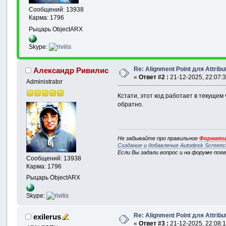
Сообщений: 13938
Карма: 1796
Рыцарь ObjectARX
Skype:
Re: Alignment Point для Attrib
Александр Ривилис
«
Ответ #2 :
21-12-2025, 22:07:3
Administrator
Кстати, этот код работает в текущем
обратно.
Не забывайте про правильное
Формати
Создание и добавление Autodesk Screenc
Если Вы задали вопрос и на форуме поя
Сообщений: 13938
Карма: 1796
Рыцарь ObjectARX
Skype:
Re: Alignment Point для Attrib
exilerus
«
Ответ #3 :
21-12-2025, 22:08:1