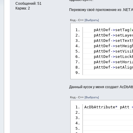
Сообщений: 51
Карма: 2
Перевожу своё приложение из .NET AP
Код - C++
[Выбрать]
    pAttDef
-
>
setTag
(
    pAttDef
-
>
setLaye
    pAttDef
-
>
setText
    pAttDef
-
>
setHeig
    pAttDef
-
>
setVisi
    pAttDef
-
>
setLock
    pAttDef
-
>
setHori
    pAttDef
-
>
setAlig
Данный кусок у меня создает AcDbAtt
Код - C++
[Выбрать]
AcDbAttribute
*
 pAtt 
                    
                    
                    