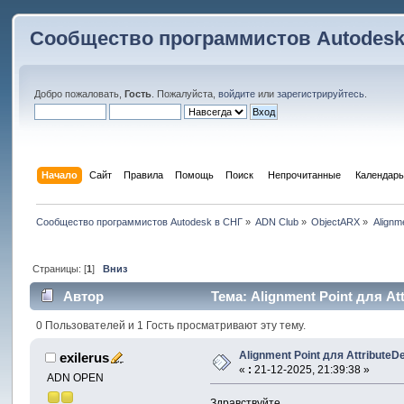
Сообщество программистов Autodesk
Добро пожаловать,
Гость
. Пожалуйста,
войдите
или
зарегистрируйтесь
.
Начало
Сайт
Правила
Помощь
Поиск
 Непрочитанные 
Календарь
Сообщество программистов Autodesk в СНГ
»
ADN Club
»
ObjectARX
»
Alignm
Страницы: [
1
]
Вниз
Автор
Тема: Alignment Point для At
0 Пользователей и 1 Гость просматривают эту тему.
Alignment Point для AttributeD
exilerus
«
:
21-12-2025, 21:39:38 »
ADN OPEN
Здравствуйте.