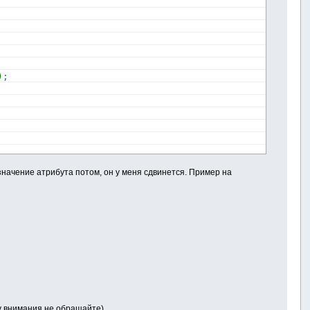
)
;
 значение атрибута потом, он у меня сдвинется. Пример на
ну внимания не обращайте).