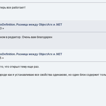
перь все работает!
uteDefinition. Разница между ObjectArx и .NET
3 »
нном в редактор. Очень вам благодарен
uteDefinition. Разница между ObjectArx и .NET
5 »
то, что открыл тему еще раз.
вроде как я устанавливаю все свойства одинаково, но один блок содержит толь