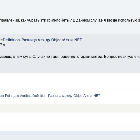
равлении, как убрать эти грип-пойнты? В данном случае я везде использую se
uteDefinition. Разница между ObjectArx и .NET
7 »
маешь, в чем суть. Случайно там применял старый метод. Вопрос неактуален.
ent Point для AttributeDefinition. Разница между ObjectArx и .NET