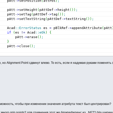
    pAtt
-
>
setPosition
(
attPos
)
;
    pAtt
-
>
setHeight
(
pAttDef
-
>
height
(
)
)
;
    pAtt
-
>
setTag
(
pAttDef
-
>
tag
(
)
)
;
    pAtt
-
>
setTextString
(
pAttDef
-
>
textString
(
)
)
;
    Acad
::
ErrorStatus
 es 
=
 pBlkRef
-
>
appendAttribute
(
pAtt
if
(
es 
!
=
 Acad
::
eOk
)
{
        pAtt
-
>
erase
(
)
;
}
    pAtt
-
>
close
(
)
;
, но Alignment Point сдвинут влево. То есть, если я надумаю руками поменять
зможность, чтобы при изменении значения атрибута текст был центрирован?
к много grip points? для сравнения этот же блокреференс из .NET? (На шири