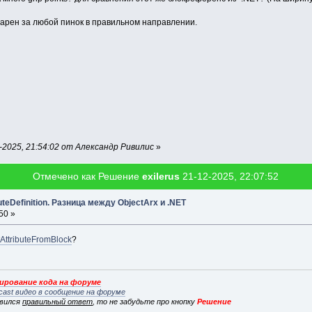
дарен за любой пинок в правильном направлении.
2025, 21:54:02 от Александр Ривилис
»
Отмечено как Решение
exilerus
21-12-2025, 22:07:52
buteDefinition. Разница между ObjectArx и .NET
50 »
tAttributeFromBlock
?
рование кода на форуме
cast видео в сообщение на форуме
явился
правильный ответ
, то не забудьте про кнопку
Решение