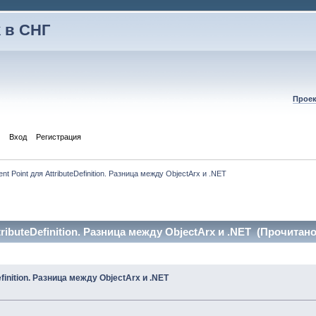
 в СНГ
Проек
Вход
Регистрация
ent Point для AttributeDefinition. Разница между ObjectArx и .NET
tributeDefinition. Разница между ObjectArx и .NET (Прочитано
efinition. Разница между ObjectArx и .NET