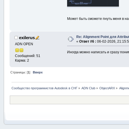
Может быть сможете пнуть меня в нап
Re: Alignment Point для Attrib
exilerus
«
Ответ #6 :
06-02-2026, 21:15:5
ADN OPEN
Иногда можно написать и сразу пони
Сообщений: 51
Карма: 2
Страницы: [
1
]
Вверх
Сообщество программистов Autodesk в СНГ
»
ADN Club
»
ObjectARX
»
Alignm