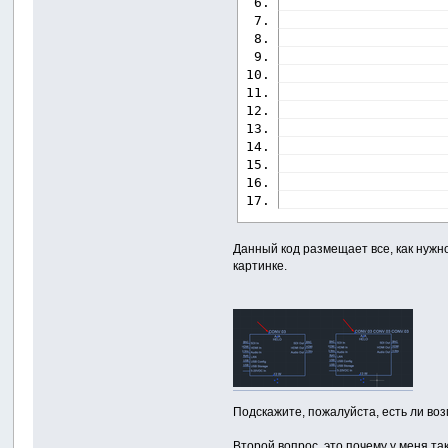
                    
                    
                    
                    
                    
                    
                    
Данный код размещает все, как нужно
картинке.
Подскажите, пожалуйста, есть ли во
Второй вопрос, это почему у меня та