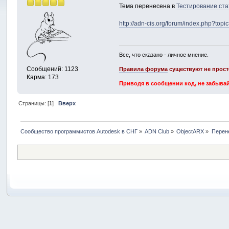
Тема перенесена в
Тестирование ста
http://adn-cis.org/forum/index.php?top
Все, что сказано - личное мнение.
Сообщений: 1123
Правила форума
существуют не прост
Карма: 173
Приводя в сообщении код, не забывай
Страницы: [
1
]
Вверх
Сообщество программистов Autodesk в СНГ
»
ADN Club
»
ObjectARX
»
Перен