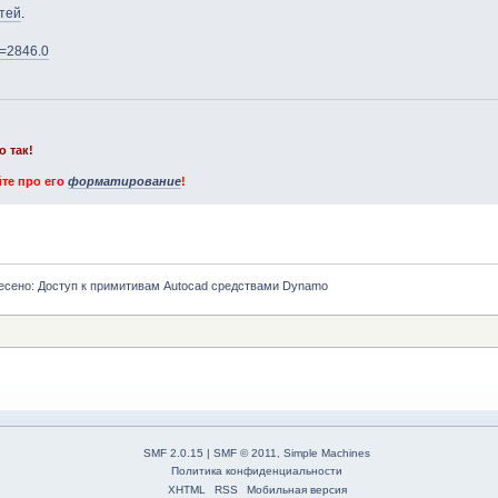
тей
.
ic=2846.0
о так!
те про его
форматирование
!
есено: Доступ к примитивам Autocad средствами Dynamo
SMF 2.0.15
|
SMF © 2011
,
Simple Machines
Политика конфиденциальности
XHTML
RSS
Мобильная версия