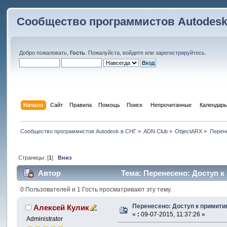
Сообщество программистов Autodesk
Добро пожаловать,
Гость
. Пожалуйста,
войдите
или
зарегистрируйтесь
.
Начало
Сайт
Правила
Помощь
Поиск
 Непрочитанные 
Календарь
Сообщество программистов Autodesk в СНГ
»
ADN Club
»
ObjectARX
»
Перен
Страницы: [
1
]
Вниз
Автор
Тема: Перенесено: Доступ к
0 Пользователей и 1 Гость просматривают эту тему.
Перенесено: Доступ к примит
Алексей Кулик
«
:
09-07-2015, 11:37:26 »
Administrator