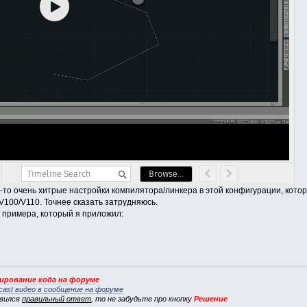
е-то очень хитрые настройки компилятора/линкера в этой конфигурации, кот
V100/V110. Точнее сказать затрудняюсь.
о примера, который я приложил:
рование кода на форуме
cast видео в сообщение на форуме
явился
правильный ответ
, то не забудьте про кнопку
Решение