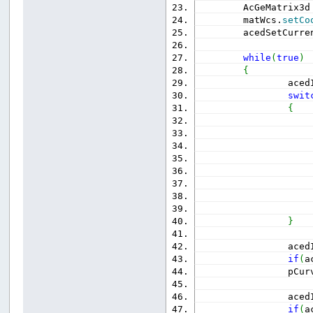
        AcGeMatrix3d
        matWcs.
setCo
        acedSetCurre
while
(
true
)
{
                aced
swit
{
                    
                    
}
                aced
if
(
a
                pCur
                aced
if
(
a