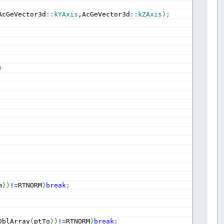
AcGeVector3d
::
kYAxis
,AcGeVector3d
::
kZAxis
)
;
)
m
)
)
!
=
RTNORM
)
break
;
DblArray
(
ptTo
)
)
!
=
RTNORM
)
break
;