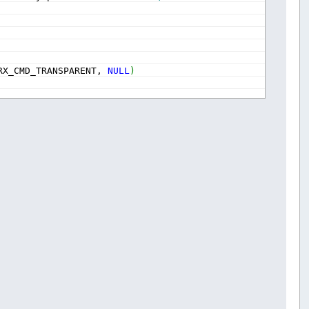
RX_CMD_TRANSPARENT, 
NULL
)