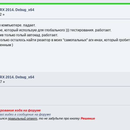
ARX 2014. Debug_x64
2 »
м компьютере. падает.
, который использую для глобального ))) тестирования. работает.
ив только голый автокад. работает.
 только осталось найти реактор в моих "самопальных" arx-инах, который гроб
шенным )
ARX 2014. Debug_x64
7 »
рование кода на форуме
ast видео в сообщение на форуме
вился
правильный ответ
, то не забудьте про кнопку
Решение