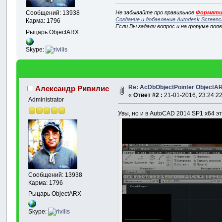
Не забывайте про правильное
Формати
Сообщений: 13938
Создание и добавление Autodesk Screenc
Карма: 1796
Если Вы задали вопрос и на форуме поя
Рыцарь ObjectARX
Skype:
Re: AcDbObjectPointer ObjectA
Александр Ривилис
«
Ответ #2 :
21-01-2016, 23:24:22
Administrator
Увы, но и в AutoCAD 2014 SP1 x64 э
Сообщений: 13938
Карма: 1796
Рыцарь ObjectARX
Skype: