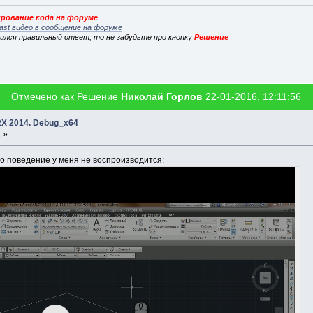
рование кода на форуме
ast видео в сообщение на форуме
вился
правильный ответ
, то не забудьте про кнопку
Решение
Отмечено как Решение
Николай Горлов
22-01-2016, 12:11:56
RX 2014. Debug_x64
 »
то поведение у меня не воспроизводится: