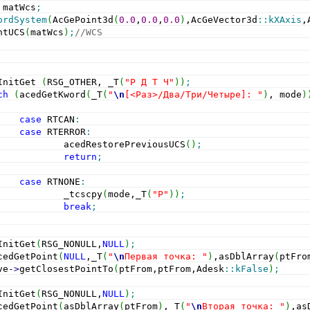
 matWcs
;
ordSystem
(
AcGePoint3d
(
0.0
,
0.0
,
0.0
)
,AcGeVector3d
::
kXAxis
,
ntUCS
(
matWcs
)
;
//WCS
InitGet 
(
RSG_OTHER, _T
(
"Р Д Т Ч"
)
)
;
ch
(
acedGetKword
(
_T
(
"
\n
[<Раз>/Два/Три/Четыре]: "
)
, mode
)
case
 RTCAN
:
case
 RTERROR
:
            acedRestorePreviousUCS
(
)
;
return
;
case
 RTNONE
:
            _tcscpy
(
mode,_T
(
"Р"
)
)
;
break
;
InitGet
(
RSG_NONULL,
NULL
)
;
cedGetPoint
(
NULL
,_T
(
"
\n
Первая точка: "
)
,asDblArray
(
ptFro
ve
-
>
getClosestPointTo
(
ptFrom,ptFrom,Adesk
::
kFalse
)
;
InitGet
(
RSG_NONULL,
NULL
)
;
cedGetPoint
(
asDblArray
(
ptFrom
)
,_T
(
"
\n
Вторая точка: "
)
,as