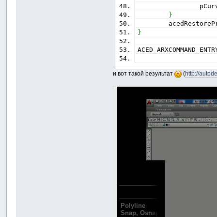
                pCur
}
        acedRestoreP
}
ACED_ARXCOMMAND_ENTR
и вот такой результат
(
http://autod