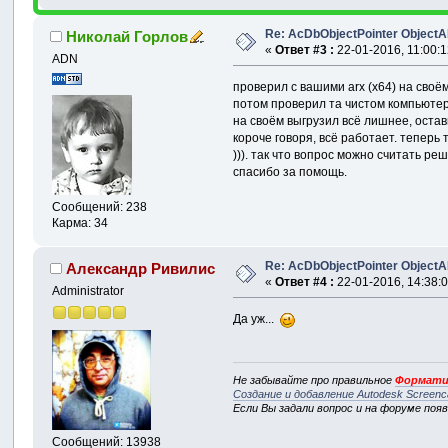
Re: AcDbObjectPointer Object
Николай Горлов
«
Ответ #3 :
22-01-2016, 11:00:1
ADN
проверил с вашими arx (x64) на своё
потом проверил та чистом компьютере
на своём выгрузил всё лишнее, остав
короче говоря, всё работает. теперь
))). так что вопрос можно считать ре
спасибо за помощь.
Сообщений: 238
Карма: 34
Re: AcDbObjectPointer Object
Александр Ривилис
«
Ответ #4 :
22-01-2016, 14:38:0
Administrator
Да уж...
Не забывайте про правильное
Формати
Создание и добавление Autodesk Screenc
Если Вы задали вопрос и на форуме поя
Сообщений: 13938