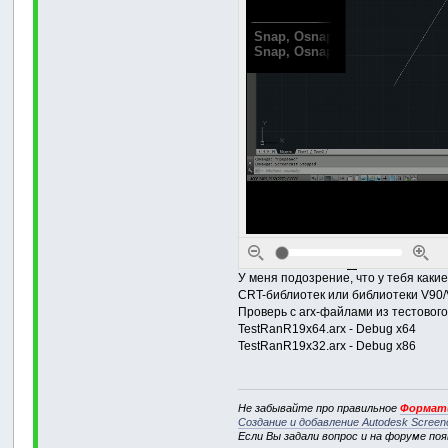
У меня подозрение, что у тебя каки
CRT-библиотек или библиотеки V90/
Проверь с arx-файлами из тестовог
TestRanR19x64.arx - Debug x64
TestRanR19x32.arx - Debug x86
Не забывайте про правильное
Формати
Создание и добавление Autodesk Screen
Если Вы задали вопрос и на форуме по