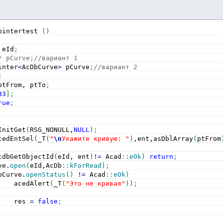
ointertest 
(
)
 eId
;
* pCurve;//вариант 1
inter
<
AcDbCurve
>
 pCurve
;
//вариант 2
;
ptFrom, ptTo
;
33
]
;
rue
;
InitGet
(
RSG_NONULL,
NULL
)
;
cedEntSel
(
_T
(
"
\n
Укажите кривую: "
)
,ent,asDblArray
(
ptFrom
cdbGetObjectId
(
eId, ent
)
!
=
 Acad
::
eOk
)
return
;
ve.
open
(
eId,AcDb
::
kForRead
)
;
pCurve.
openStatus
(
)
!
=
 Acad
::
eOk
)
    acedAlert
(
_T
(
"Это не кривая"
)
)
;
    res 
=
false
;