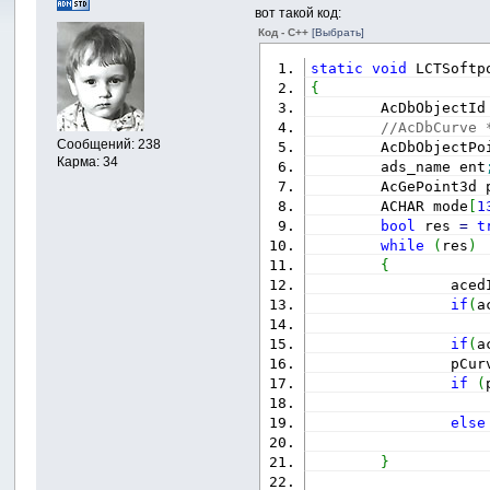
вот такой код:
Код - C++
[Выбрать]
static
void
 LCTSoftp
{
        AcDbObjectId
//AcDbCurve 
Сообщений: 238
        AcDbObjectPo
Карма: 34
        ads_name ent
        AcGePoint3d 
        ACHAR mode
[
1
bool
 res 
=
t
while
(
res
)
{
                aced
if
(
a
if
(
a
                pCur
if
(
                    
else
                    
}