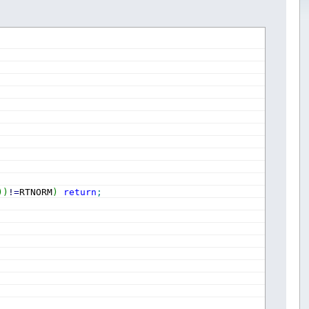
)
)
!
=
RTNORM
)
return
;