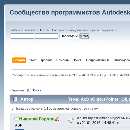
Сообщество программистов Autodesk
Добро пожаловать,
Гость
. Пожалуйста,
войдите
или
зарегистрируйтесь
.
Начало
Сайт
Правила
Помощь
Поиск
 Непрочитанные 
Календарь
Сообщество программистов Autodesk в СНГ
»
ADN Club
»
ObjectARX
»
AcDbOb
Страницы: [
1
]
Вниз
Автор
Тема: AcDbObjectPointer Obj
0 Пользователей и 1 Гость просматривают эту тему.
AcDbObjectPointer ObjectARX 
Николай Горлов
«
:
21-01-2016, 14:48:41 »
ADN