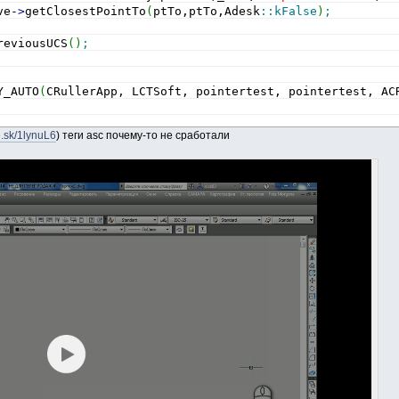
ve
-
>
getClosestPointTo
(
ptTo,ptTo,Adesk
::
kFalse
)
;
reviousUCS
(
)
;
Y_AUTO
(
CRullerApp, LCTSoft, pointertest, pointertest, AC
e.sk/1lynuL6
) теги asc почему-то не сработали