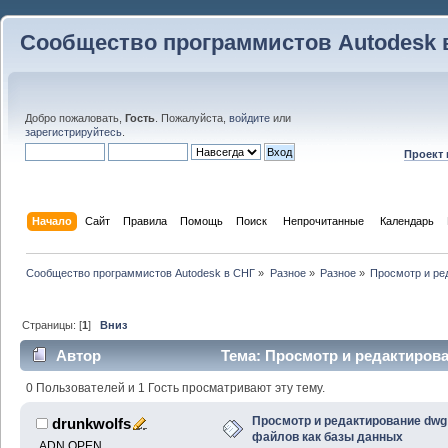
Сообщество программистов Autodesk 
Добро пожаловать,
Гость
. Пожалуйста,
войдите
или
зарегистрируйтесь
.
Проект
Начало
Сайт
Правила
Помощь
Поиск
 Непрочитанные 
Календарь
Сообщество программистов Autodesk в СНГ
»
Разное
»
Разное
»
Просмотр и ре
Страницы: [
1
]
Вниз
Автор
Тема: Просмотр и редактиров
(Прочитано 13064 раз)
0 Пользователей и 1 Гость просматривают эту тему.
Просмотр и редактирование dwg
drunkwolfs
файлов как базы данных
ADN OPEN