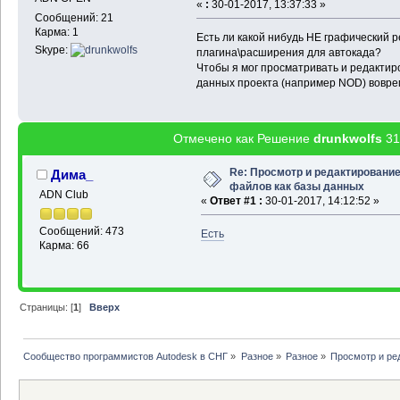
«
:
30-01-2017, 13:37:33 »
Сообщений: 21
Карма: 1
Есть ли какой нибудь НЕ графический 
Skype:
плагина\расширения для автокада?
Чтобы я мог просматривать и редакти
данных проекта (например NOD) воврем
Отмечено как Решение
drunkwolfs
31
Re: Просмотр и редактировани
Дима_
файлов как базы данных
ADN Club
«
Ответ #1 :
30-01-2017, 14:12:52 »
Сообщений: 473
Есть
Карма: 66
Страницы: [
1
]
Вверх
Сообщество программистов Autodesk в СНГ
»
Разное
»
Разное
»
Просмотр и ре