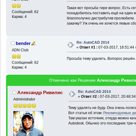
Такая вот просьба тире вопрос. Есть с
Сообщений: 62
понадобилось поставить ещё на один к
Карма: 4
благополучно дистрибутив пролюбили. 
закачку? Уж очень не хочется левые сбо
Re: AutoCAD 2014
bender
«
Ответ #1 :
07-03-2017, 16:51:44 
ADN Club
Просьба тему удалить. Вопорос решён.
Сообщений: 62
Карма: 4
Отмечено как Решение
Александр Ривил
Re: AutoCAD 2014
Александр Ривилис
«
Ответ #2 :
07-03-2017, 20:48:34
Administrator
Тему удалять не буду. Она очень полез
Вот статья об этом:
Рекомендуемые де
Там указан источник, откуда можно к
Autodesk. Обычно это последние три-