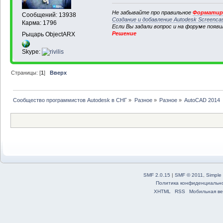
Не забывайте про правильное
Форматиро
Сообщений: 13938
Создание и добавление Autodesk Screenca
Карма: 1796
Если Вы задали вопрос и на форуме появ
Решение
Рыцарь ObjectARX
Skype:
Страницы: [
1
]
Вверх
Сообщество программистов Autodesk в СНГ
»
Разное
»
Разное
»
AutoCAD 2014
SMF 2.0.15
|
SMF © 2011
,
Simple
Политика конфиденциальн
XHTML
RSS
Мобильная ве