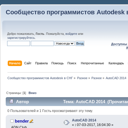
Сообщество программистов Autodesk 
Добро пожаловать,
Гость
. Пожалуйста,
войдите
или
зарегистрируйтесь
.
Доступны 
A
Начало
Сайт
Правила
Помощь
Поиск
 Непрочитанные 
Календарь
Сообщество программистов Autodesk в СНГ
»
Разное
»
Разное
»
AutoCAD 2014
Страницы: [
1
]
Вниз
Автор
Тема: AutoCAD 2014 (Прочитан
0 Пользователей и 1 Гость просматривают эту тему.
AutoCAD 2014
bender
«
:
07-03-2017, 16:04:30 »
ADN Club