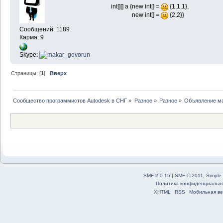
int[][] a {new int[] =
{1,1,1},
new int[] =
{2,2}}
Сообщений: 1189
Карма: 9
Skype:
Страницы: [
1
]
Вверх
Сообщество программистов Autodesk в СНГ
»
Разное
»
Разное
»
Объявление м
SMF 2.0.15
|
SMF © 2011
,
Simple
Политика конфиденциальн
XHTML
RSS
Мобильная ве