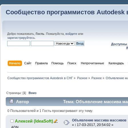
Сообщество программистов Autodesk 
Добро пожаловать,
Гость
. Пожалуйста,
войдите
или
зарегистрируйтесь
.
Доступны 
A
Начало
Сайт
Правила
Помощь
Поиск
 Непрочитанные 
Календарь
Сообщество программистов Autodesk в СНГ
»
Разное
»
Разное
»
Объявление м
Страницы: [
1
]
Вниз
Автор
Тема: Объявление массива мас
0 Пользователей и 1 Гость просматривают эту тему.
Объявление массива массивов
Алексей (IdeaSoft)
«
:
17-03-2017, 20:54:02 »
ADN