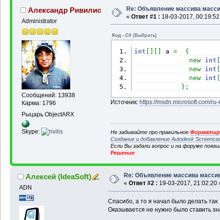
Re: Объявление массива масс
Александр Ривилис
«
Ответ #1 :
18-03-2017, 00:19:52
Administrator
Код - C#
[Выбрать]
int
[
]
[
]
 a 
=
{
new
int
new
int
new
int
}
;
Сообщений: 13938
Источник:
https://msdn.microsoft.com/ru-
Карма: 1796
Рыцарь ObjectARX
Skype:
Не забывайте про правильное
Форматиро
Создание и добавление Autodesk Screenca
Если Вы задали вопрос и на форуме появ
Решение
Re: Объявление массива масси
Алексей (IdeaSoft)
«
Ответ #2 :
19-03-2017, 21:02:20 
ADN
Спасибо, а то я начал было делать так
Оказывается не нужно было ставить зна