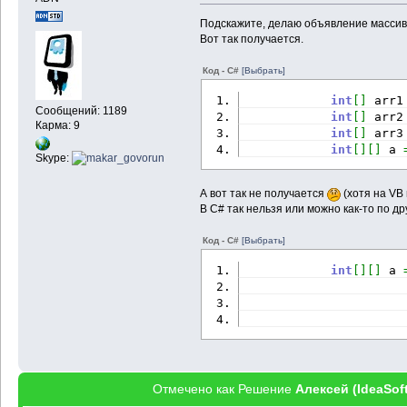
Подскажите, делаю объявление массив
Вот так получается.
Код - C#
[Выбрать]
int
[
]
 arr1
Сообщений: 1189
int
[
]
 arr2
Карма: 9
int
[
]
 arr3
int
[
]
[
]
 a 
Skype:
А вот так не получается
(хотя на VB 
В C# так нельзя или можно как-то по др
Код - C#
[Выбрать]
int
[
]
[
]
 a 
Отмечено как Решение
Алексей (IdeaSoft