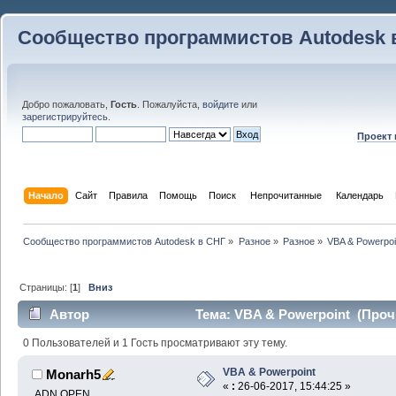
Сообщество программистов Autodesk 
Добро пожаловать,
Гость
. Пожалуйста,
войдите
или
зарегистрируйтесь
.
Проект
Начало
Сайт
Правила
Помощь
Поиск
 Непрочитанные 
Календарь
Сообщество программистов Autodesk в СНГ
»
Разное
»
Разное
»
VBA & Powerpoi
Страницы: [
1
]
Вниз
Автор
Тема: VBA & Powerpoint (Прочи
0 Пользователей и 1 Гость просматривают эту тему.
VBA & Powerpoint
Monarh5
«
:
26-06-2017, 15:44:25 »
ADN OPEN