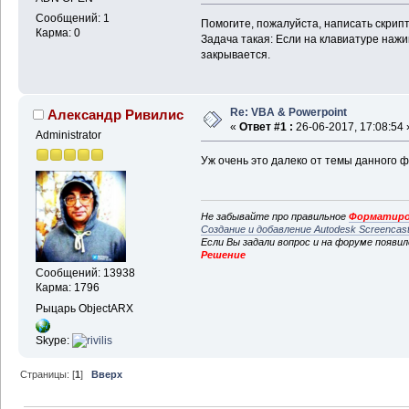
Сообщений: 1
Помогите, пожалуйста, написать скрипт
Карма: 0
Задача такая: Если на клавиатуре наж
закрывается.
Re: VBA & Powerpoint
Александр Ривилис
«
Ответ #1 :
26-06-2017, 17:08:54 
Administrator
Уж очень это далеко от темы данного 
Не забывайте про правильное
Форматиро
Создание и добавление Autodesk Screencas
Если Вы задали вопрос и на форуме появи
Решение
Сообщений: 13938
Карма: 1796
Рыцарь ObjectARX
Skype:
Страницы: [
1
]
Вверх