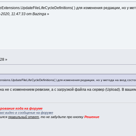
eExtensions.UpdateFileLifeCycleDefinitions( ) для изменения редакции, но у 
2020, 11:47:33 от Bazinga
»
а
:28 »
ensions.UpdateFileLifeCycleDefinitions( ) для изменения редакции, но у метода на вход сос
на не с изменением ревизии, а с загрузкой файла на сервер (Upload). В вашем
рование кода на форуме
ast видео в сообщение на форуме
вился
правильный ответ
, то не забудьте про кнопку
Решение