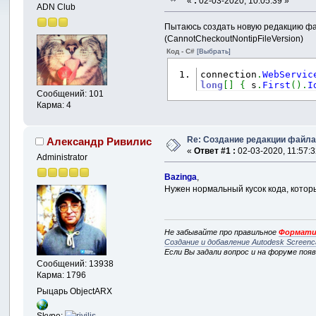
«
:
02-03-2020, 10:05:39 »
ADN Club
Пытаюсь создать новую редакцию фай
(CannotCheckoutNontipFileVersion)
Код - C#
[Выбрать]
connection
.
WebServic
long
[
]
{
 s
.
First
(
)
.
I
Сообщений: 101
Карма: 4
Re: Создание редакции файл
Александр Ривилис
«
Ответ #1 :
02-03-2020, 11:57:3
Administrator
Bazinga
,
Нужен нормальный кусок кода, котор
Не забывайте про правильное
Формати
Создание и добавление Autodesk Screenc
Если Вы задали вопрос и на форуме поя
Сообщений: 13938
Карма: 1796
Рыцарь ObjectARX