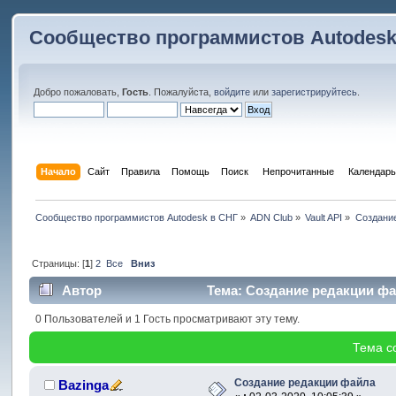
Сообщество программистов Autodesk
Добро пожаловать,
Гость
. Пожалуйста,
войдите
или
зарегистрируйтесь
.
Начало
Сайт
Правила
Помощь
Поиск
 Непрочитанные 
Календарь
Сообщество программистов Autodesk в СНГ
»
ADN Club
»
Vault API
»
Создани
Страницы: [
1
]
2
Все
Вниз
Автор
Тема: Создание редакции фа
0 Пользователей и 1 Гость просматривают эту тему.
Тема с
Создание редакции файла
Bazinga