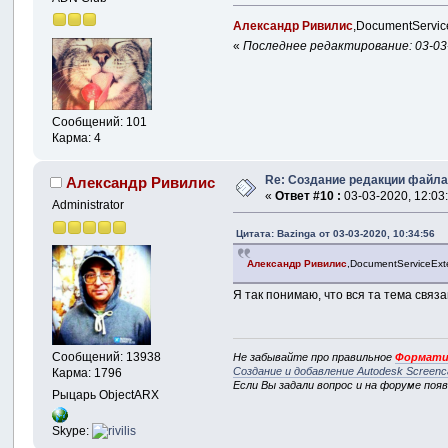
Александр Ривилис
,DocumentServic
«
Последнее редактирование: 03-03-
Сообщений: 101
Карма: 4
Re: Создание редакции файл
Александр Ривилис
«
Ответ #10 :
03-03-2020, 12:03
Administrator
Цитата: Bazinga от 03-03-2020, 10:34:56
Александр Ривилис
,DocumentServiceExt
Я так понимаю, что вся та тема связа
Сообщений: 13938
Не забывайте про правильное
Формати
Создание и добавление Autodesk Screenc
Карма: 1796
Если Вы задали вопрос и на форуме поя
Рыцарь ObjectARX
Skype: