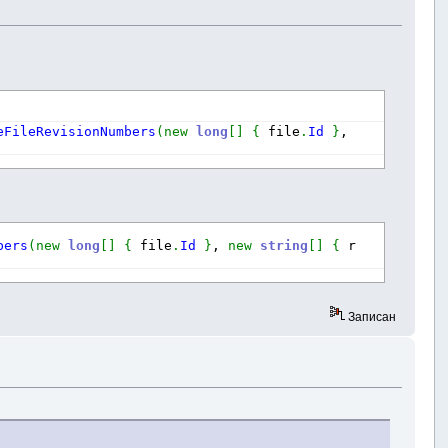
eFileRevisionNumbers
(
new
long
[
]
{
 file
.
Id
}
, 
bers
(
new
long
[
]
{
 file
.
Id
}
, 
new
string
[
]
{
 r 
Записан