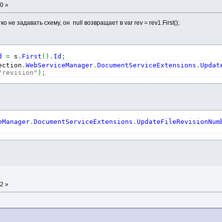
0 »
о не задавать схему, он null возвращает в var rev = rev1.First();
d
=
 s
.
First
(
)
.
Id
;
ection
.
WebServiceManager
.
DocumentServiceExtensions
.
Updat
"revision"
)
;
eManager
.
DocumentServiceExtensions
.
UpdateFileRevisionNum
а
2 »