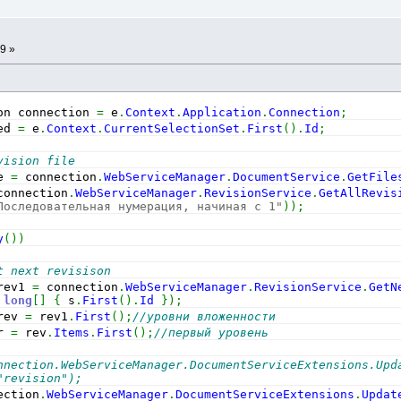
а
9 »
on connection 
=
 e
.
Context
.
Application
.
Connection
;
ed 
=
 e
.
Context
.
CurrentSelectionSet
.
First
(
)
.
Id
;
vision file
e 
=
 connection
.
WebServiceManager
.
DocumentService
.
GetFile
connection
.
WebServiceManager
.
RevisionService
.
GetAllRevis
Последовательная нумерация, начиная с 1"
)
)
;
y
(
)
)
t next revisison
rev1 
=
 connection
.
WebServiceManager
.
RevisionService
.
GetN
long
[
]
{
 s
.
First
(
)
.
Id
}
)
;
rev 
=
 rev1
.
First
(
)
;
//уровни вложенности
r 
=
 rev
.
Items
.
First
(
)
;
//первый уровень
nnection.WebServiceManager.DocumentServiceExtensions.Upda
"revision");
ection
.
WebServiceManager
.
DocumentServiceExtensions
.
Updat