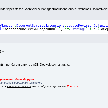
ла через метод .WebServiceManager.DocumentServiceExtensions.UpdateRevis
eManager
.
DocumentServiceExtensions
.
UpdateRevisionDefinit
d
(
определение схемы редакции
)
}
, 
new
string
[
]
{
 r 
(
номе
а
2 »
ый я мог бы отправить в ADN DevHelp для анализа.
рование кода на форуме
ast видео в сообщение на форуме
вился
правильный ответ
, то не забудьте про кнопку
Решение