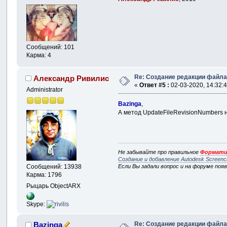
Сообщений: 101
Карма: 4
Re: Создание редакции файл
Александр Ривилис
«
Ответ #5 :
02-03-2020, 14:32:4
Administrator
Bazinga
,
А метод UpdateFileRevisionNumbers
Не забывайте про правильное
Формати
Создание и добавление Autodesk Screenc
Сообщений: 13938
Если Вы задали вопрос и на форуме поя
Карма: 1796
Рыцарь ObjectARX
Skype:
Re: Создание редакции файл
Bazinga