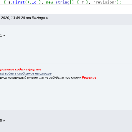
]
{
 s
.
First
(
)
.
Id
}
, 
new
string
[
]
{
 r 
}
, 
"revision"
)
;
2020, 13:49:28 от Bazinga
»
а
1 »
рование кода на форуме
ast видео в сообщение на форуме
вился
правильный ответ
, то не забудьте про кнопку
Решение
а
0 »