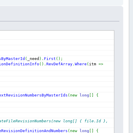
sByMasterId
(
_need
)
.
First
(
)
;
ionDefinitionInfo
(
)
.
RevDefArray
.
Where
(
itm 
=>
extRevisionNumbersByMasterIds
(
new
long
[
]
{
teFileRevisionNumbers(new long[] { file.Id }, 
eRevisionDefinitionAndNumbers
(
new
long
[
]
{