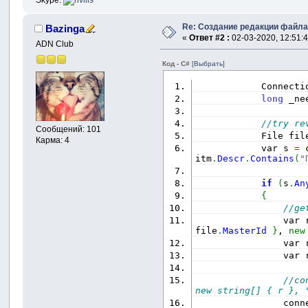
Skype:
Re: Создание редакции файл
Bazinga
«
Ответ #2 :
02-03-2020, 12:51:4
ADN Club
Код - C#
[Выбрать]
            Connecti
long
 _ne
//try re
Сообщений: 101
            File fil
Карма: 4
            var s 
=
 
itm
.
Descr
.
Contains
(
"
if
(
s
.
An
{
//ge
                var 
file
.
MasterId
}
, 
new
                var 
                var 
//co
new string[] { r }, 
                conn