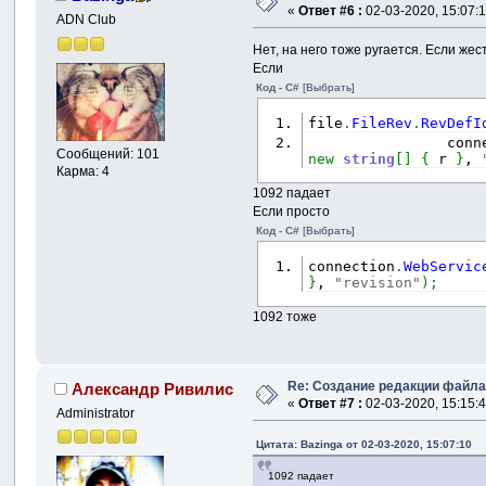
«
Ответ #6 :
02-03-2020, 15:07:1
ADN Club
Нет, на него тоже ругается. Если жестк
Если
Код - C#
[Выбрать]
file
.
FileRev
.
RevDefI
                conn
Сообщений: 101
new
string
[
]
{
 r 
}
, 
Карма: 4
1092 падает
Если просто
Код - C#
[Выбрать]
connection
.
WebServic
}
, 
"revision"
)
;
1092 тоже
Re: Создание редакции файл
Александр Ривилис
«
Ответ #7 :
02-03-2020, 15:15:4
Administrator
Цитата: Bazinga от 02-03-2020, 15:07:10
1092 падает