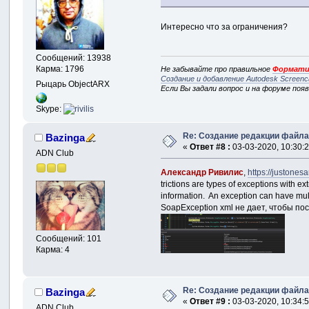
Интересно что за ограничения?
Сообщений: 13938
Карма: 1796
Не забывайте про правильное
Формати
Создание и добавление Autodesk Screenc
Рыцарь ObjectARX
Если Вы задали вопрос и на форуме поя
Skype:
Re: Создание редакции файл
Bazinga
«
Ответ #8 :
03-03-2020, 10:30:2
ADN Club
Александр Ривилис
,
https://justones
trictions are types of exceptions with ex
information. An exception can have mult
SoapException xml не дает, чтобы п
Сообщений: 101
Карма: 4
Re: Создание редакции файл
Bazinga
«
Ответ #9 :
03-03-2020, 10:34:5
ADN Club