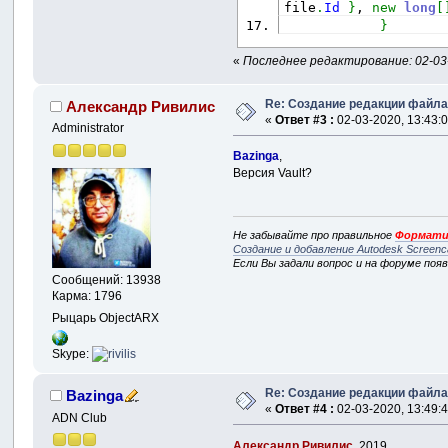
file
.
Id
}
, 
new
long
[
}
«
Последнее редактирование: 02-03-
Re: Создание редакции файл
Александр Ривилис
«
Ответ #3 :
02-03-2020, 13:43:0
Administrator
Bazinga
,
Версия Vault?
Не забывайте про правильное
Формати
Создание и добавление Autodesk Screenc
Если Вы задали вопрос и на форуме поя
Сообщений: 13938
Карма: 1796
Рыцарь ObjectARX
Skype:
Re: Создание редакции файл
Bazinga
«
Ответ #4 :
02-03-2020, 13:49:4
ADN Club
Александр Ривилис
, 2019