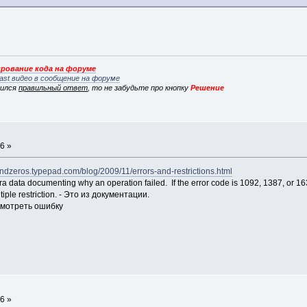
рование кода на форуме
ast видео в сообщение на форуме
вился
правильный ответ
, то не забудьте про кнопку
Решение
а
6 »
andzeros.typepad.com/blog/2009/11/errors-and-restrictions.html
tra data documenting why an operation failed. If the error code is 1092, 1387, or 1633
iple restriction. - Это из документации.
осмотреть ошибку
а
6 »