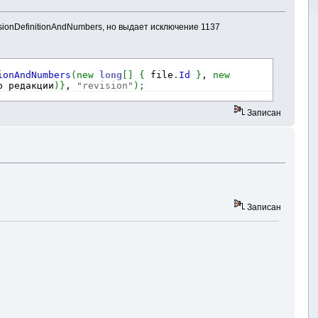
ionDefinitionAndNumbers, но выдает исключение 1137
ionAndNumbers
(
new
long
[
]
{
 file
.
Id
}
, 
new
р редакции
)
}
, 
"revision"
)
;
Записан
Записан