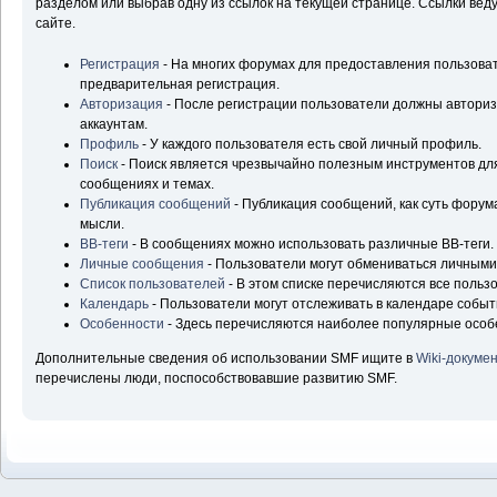
разделом или выбрав одну из ссылок на текущей странице. Ссылки ве
сайте.
Регистрация
- На многих форумах для предоставления пользова
предварительная регистрация.
Авторизация
- После регистрации пользователи должны авторизо
аккаунтам.
Профиль
- У каждого пользователя есть свой личный профиль.
Поиск
- Поиск является чрезвычайно полезным инструментов д
сообщениях и темах.
Публикация сообщений
- Публикация сообщений, как суть форум
мысли.
BB-теги
- В сообщениях можно использовать различные BB-теги.
Личные сообщения
- Пользователи могут обмениваться личным
Список пользователей
- В этом списке перечисляются все польз
Календарь
- Пользователи могут отслеживать в календаре событ
Особенности
- Здесь перечисляются наиболее популярные особ
Дополнительные сведения об использовании SMF ищите в
Wiki-докуме
перечислены люди, поспособствовавшие развитию SMF.