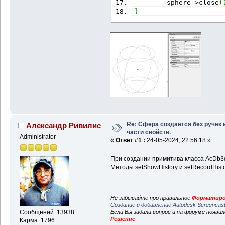
        sphere
-
>
close
(
}
Re: Cфера создается без ручек 
Александр Ривилис
части свойств.
Administrator
«
Ответ #1 :
24-05-2024, 22:56:18 »
При создании примитива класса AcDb3d
Методы setShowHistory и setRecordHist
Не забывайте про правильное
Форматиро
Создание и добавление Autodesk Screencas
Если Вы задали вопрос и на форуме появи
Сообщений: 13938
Решение
Карма: 1796