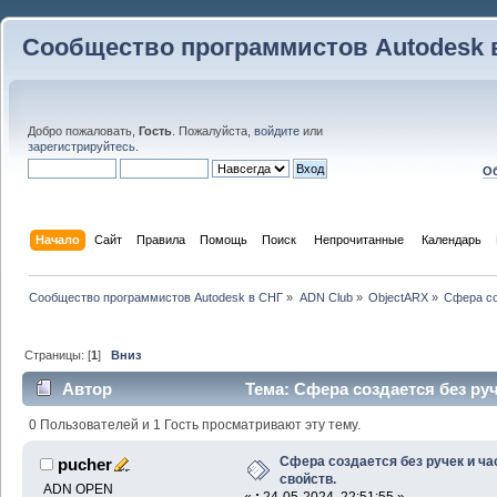
Сообщество программистов Autodesk 
Добро пожаловать,
Гость
. Пожалуйста,
войдите
или
зарегистрируйтесь
.
Об
Начало
Сайт
Правила
Помощь
Поиск
 Непрочитанные 
Календарь
Сообщество программистов Autodesk в СНГ
»
ADN Club
»
ObjectARX
»
Cфера со
Страницы: [
1
]
Вниз
Автор
Тема: Cфера создается без руч
раз)
0 Пользователей и 1 Гость просматривают эту тему.
Cфера создается без ручек и ча
pucher
свойств.
ADN OPEN
«
:
24-05-2024, 22:51:55 »