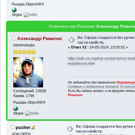
Рыцарь ObjectARX
Skype:
Отмечено как Решение
Александр Ривил
Re: Cфера создается без ручек
Александр Ривилис
части свойств.
Administrator
«
Ответ #2 :
24-05-2024, 23:05:52 »
https://adn-cis.org/kak-sozdat-konus-sred
redaktirovat.html
Не забывайте про правильное
Форматиро
Создание и добавление Autodesk Screenca
Если Вы задали вопрос и на форуме появ
Сообщений: 13938
Решение
Карма: 1796
Рыцарь ObjectARX
Skype:
Re: Cфера создается без ручек 
pucher
части свойств.
ADN OPEN