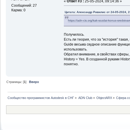
«
Ответ #3 :
25-05-2024, 09:14:36 »
Сообщений: 27
Карма: 0
Цитата: Александр Ривилис от 24-05-2024, 2
https://adn-cis.org/kak-sozdat-konus-sredstvami
Получилось.
Есть ли теория, что за "история" такая
Guide весьма скудное описание функций
использовать.
Обратил внимание, в свойствах сферы, 
History = Yes. В созданной руками Histor
понятно.
Страницы: [
1
]
Вверх
Сообщество программистов Autodesk в СНГ
»
ADN Club
»
ObjectARX
»
Cфера со