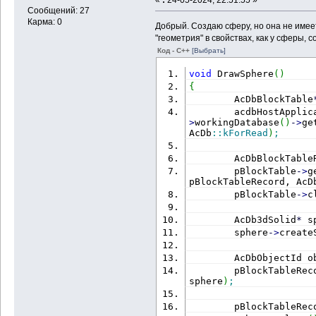
Сообщений: 27
Карма: 0
Добрый. Создаю сферу, но она не имее
"геометрия" в свойствах, как у сферы, 
Код - C++
[Выбрать]
void
 DrawSphere
(
)
{
        AcDbBlockTable
        acdbHostApplic
>
workingDatabase
(
)
-
>
ge
AcDb
::
kForRead
)
;
        AcDbBlockTable
        pBlockTable
-
>
g
pBlockTableRecord, AcD
        pBlockTable
-
>
c
        AcDb3dSolid
*
 s
        sphere
-
>
create
        AcDbObjectId o
        pBlockTableRec
sphere
)
;
        pBlockTableRec