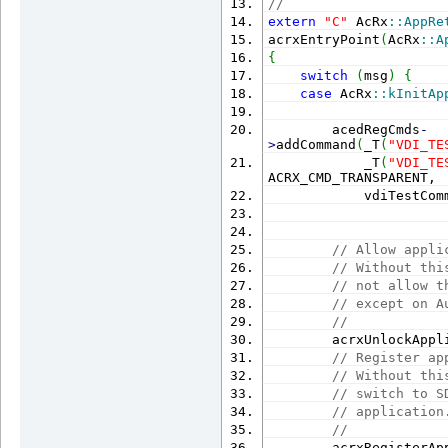
//
extern
"C"
 AcRx
::
AppRe
acrxEntryPoint
(
AcRx
::
A
{
switch
(
msg
)
{
case
 AcRx
::
kInitAp
        acedRegCmds
-
>
addCommand
(
_T
(
"VDI_TE
            _T
(
"VDI_TE
ACRX_CMD_TRANSPARENT,
            vdiTestCom
// Allow appli
// Without thi
// not allow t
// except on A
//
        acrxUnlockAppl
// Register ap
// Without thi
// switch to S
// application
//
        acrxRegisterAp