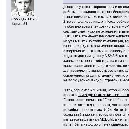
двоякое чувство... хорошо... если на п
работы по созданию готового бинарник
1. при помощи cl.exe весь код компили
Сообщений: 238
2. из obj-файлов линкер link.exe собир
Карма: 34
Глобально всем этим хозяйством в MSV
сам запускает нужные экзешники и вывод
List". И всё это нажатием одной единств
могут быть как на этапе компиляции, та
окна. Отследить какая именно ошибка м
отобразилась, тот и выявил ошибку (эт
Когда-то давным давно у MSVS было от
занималось проверкой кода на вшивость
время написания кода (это конечно не 
для проверки на вшивость все-равно хвата
современной студии отдельно компилят
не пользуясь командной строкой) я, ес
И так, вернемся к MSBuild, который п
проект и
ВЫВОДИТ ОШИБКИ в окна "Error L
Естественно, если окно "Error List" не о
ж его читает, то да, признаю, можно п
не собрать проект в arx файл. Но по фа
создания бинарника, которая лечится, 
пытается выдать нам MSBuild, а не пыт
пути и быть не должно из-за ошибок во