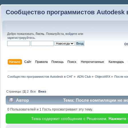
Сообщество программистов Autodesk 
Добро пожаловать,
Гость
. Пожалуйста,
войдите
или
зарегистрируйтесь
.
Об
Начало
Сайт
Правила
Помощь
Поиск
 Непрочитанные 
Календарь
Сообщество программистов Autodesk в СНГ
»
ADN Club
»
ObjectARX
»
После ко
Страницы: [
1
]
2
Все
Вниз
Автор
Тема: После компиляции не мо
раз)
0 Пользователей и 1 Гость просматривают эту тему.
Тема содержит сообщение с Решением.
Нажмите 