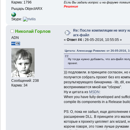
Карма: 1796
Если Вы задали вопрос и на форуме появи
Решение
Рыцарь ObjectARX
Skype:
Re: После компиляции не могу н
Николай Горлов
arx-файл
ADN
«
Ответ #4 :
26-05-2016, 10:55:05 »
Цитата: Александр Ривилис от 26-05-2016, 1
Ну тогда нужно добавить, что arx-файл полу
проект.
))) подловили. в принципе согласен, но 
получится собрать проект без его ком
Сообщений: 238
результирующего бинарника - lib, dll, exe
Карма: 34
воспринимается мной как "сборка".
Ну и цитата из
MSDN
:
When you have fully developed and suffici
compile its components in a Release build
PS: О, пока не забыл, еще дополнение
расширение DLL. В принципе это мало
которые к проекту цепляет arx wizard, 
короче говоря, это тоже лучше ручками