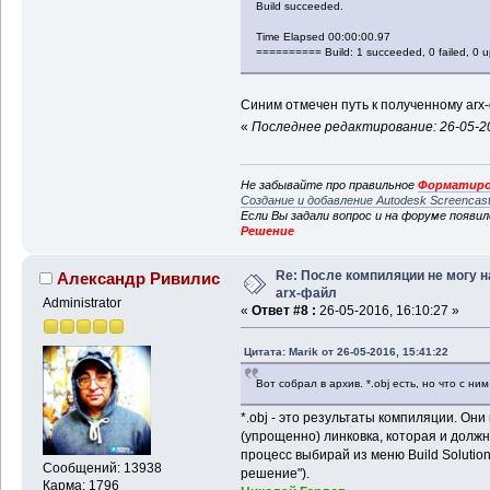
Build succeeded.
Time Elapsed 00:00:00.97
========== Build: 1 succeeded, 0 failed, 0 
Синим отмечен путь к полученному arx
«
Последнее редактирование: 26-05-20
Не забывайте про правильное
Форматиро
Создание и добавление Autodesk Screencas
Если Вы задали вопрос и на форуме появи
Решение
Re: После компиляции не могу н
Александр Ривилис
arx-файл
Administrator
«
Ответ #8 :
26-05-2016, 16:10:27 »
Цитата: Marik от 26-05-2016, 15:41:22
Вот собрал в архив. *.obj есть, но что с ни
*.obj - это результаты компиляции. О
(упрощенно) линковка, которая и должн
процесс выбирай из меню Build Solution
Сообщений: 13938
решение").
Карма: 1796