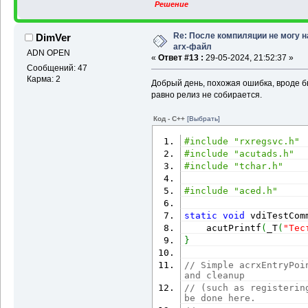
Решение
Re: После компиляции не могу н
DimVer
arx-файл
ADN OPEN
«
Ответ #13 :
29-05-2024, 21:52:37 »
Сообщений: 47
Карма: 2
Добрый день, похожая ошибка, вроде б
равно релиз не собирается.
Код - C++
[Выбрать]
#include "rxregsvc.h"
#include "acutads.h"
#include "tchar.h"
#include "aced.h"
static
void
 vdiTestCom
    acutPrintf
(
_T
(
"Тес
}
// Simple acrxEntryPoi
and cleanup
// (such as registerin
be done here.