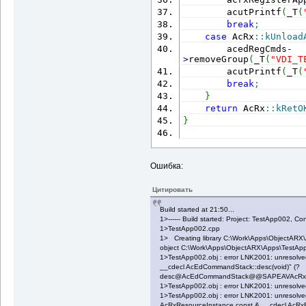
        acutPrintf
(
_T
(
break
;
case
 AcRx
::
kUnload
        acedRegCmds
-
>
removeGroup
(
_T
(
"VDI_T
        acutPrintf
(
_T
(
break
;
}
return
 AcRx
::
kRetO
}
Ошибка:
Цитировать
Build started at 21:50...
1>------ Build started: Project: TestApp002, Con
1>TestApp002.cpp
1> Creating library C:\Work\Apps\ObjectARX
object C:\Work\Apps\ObjectARX\Apps\TestAp
1>TestApp002.obj : error LNK2001: unresolved 
__cdecl AcEdCommandStack::desc(void)" (?
desc@AcEdCommandStack@@SAPEAVAcRx
1>TestApp002.obj : error LNK2001: unresolved
1>TestApp002.obj : error LNK2001: unresolved 
AcRxResourceInstance const & __cdecl AcRxR