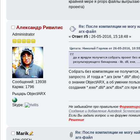
крайней мере я props файлы выгрызаю 
проекта)
Re: После компиляции не могу н
Александр Ривилис
arx-файл
Administrator
«
Ответ #5 :
26-05-2016, 15:18:48 »
Цитата: Николай Горлов от 26-05-2016, 10:55
да и врядли получится собрать проект без 
результирующего бинарника - lib, dll, exe, ...
Собрать без компиляции не получится, 
запросто. И тогда и *.arx (или *.dll/*.d
Сообщений: 13938
о знании ObjectARX, а об умении польз
Карма: 1796
создания *.exe/*.dll/*.arx/*.dbx/*.crx пр
Рыцарь ObjectARX
Skype:
Не забывайте про правильное
Форматиро
Создание и добавление Autodesk Screencas
Если Вы задали вопрос и на форуме появи
Решение
Re: После компиляции не могу на
Marik
arx-файл