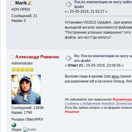
После компиляции не могу найти
Marik
файл
ADN OPEN
«
:
25-05-2016, 21:53:27 »
Сообщений: 21
Карма: 0
Установил VS2012 Update4...при компил
выходной каталог заполняется файлами 
"Построение успешно завершено" (что 
файла .arx нет! Где копать?
Re: После компиляции не могу н
Александр Ривилис
arx-файл
Administrator
«
Ответ #1 :
25-05-2016, 22:06:56 »
Выложи сюда в архиве (zip)
весь
проект
расширением sdf и каталоги Debug, Rel
Не забывайте про правильное
Форматиро
Создание и добавление Autodesk Screencas
Если Вы задали вопрос и на форуме появи
Сообщений: 13938
Решение
Карма: 1796
Рыцарь ObjectARX
Skype: