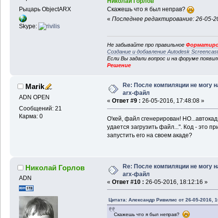
Николай Горлов
Рыцарь ObjectARX
Скажешь что я был неправ?
«
Последнее редактирование: 26-05-20
Skype:
Не забывайте про правильное
Форматиро
Создание и добавление Autodesk Screencas
Если Вы задали вопрос и на форуме появи
Решение
Re: После компиляции не могу н
Marik
arx-файл
ADN OPEN
«
Ответ #9 :
26-05-2016, 17:48:08 »
Сообщений: 21
Карма: 0
О'кей, файл сгенерирован! НО...автокад
удается загрузить файл...". Код - это 
запустить его на своем акаде?
Re: После компиляции не могу н
Николай Горлов
arx-файл
ADN
«
Ответ #10 :
26-05-2016, 18:12:16 »
Цитата: Александр Ривилис от 26-05-2016, 1
Скажешь что я был неправ?