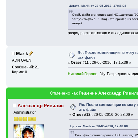
Цитата: Marik от 26-05-2016, 17:48:08
О'кей, файл сгенерирован! НО...автокад (2
загрузить файл...". Код - это пример из по
акаде?
разрядность автокада и arx одинаковая? 
Re: После компиляции не могу н
Marik
arx-файл
ADN OPEN
«
Ответ #11 :
26-05-2016, 18:15:39 »
Сообщений: 21
Карма: 0
Николай Горлов
, Угу. Разрядность один
Отмечено как Решение
Александр Ривил
Re: После компиляции не могу 
Александр Ривилис
arx-файл
Administrator
«
Ответ #12 :
26-05-2016, 20:28:06 »
Цитата: Marik от 26-05-2016, 17:48:08
О'кей, файл сгенерирован! НО...автокад (