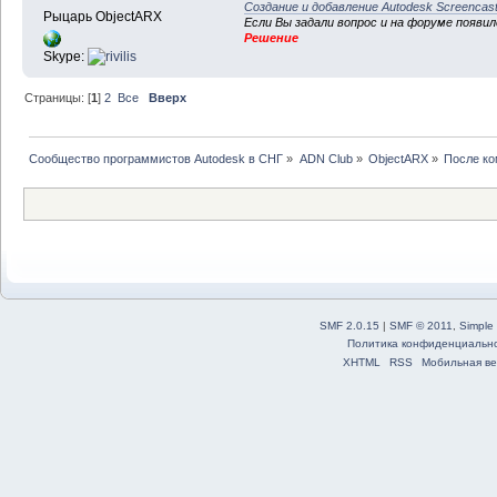
Создание и добавление Autodesk Screencas
Рыцарь ObjectARX
Если Вы задали вопрос и на форуме появи
Решение
Skype:
Страницы: [
1
]
2
Все
Вверх
Сообщество программистов Autodesk в СНГ
»
ADN Club
»
ObjectARX
»
После ко
SMF 2.0.15
|
SMF © 2011
,
Simple
Политика конфиденциальн
XHTML
RSS
Мобильная ве