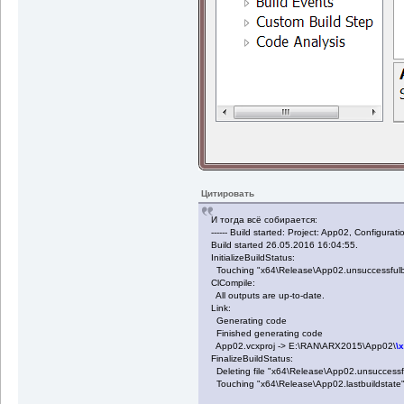
Цитировать
И тогда всё собирается:
------ Build started: Project: App02, Configurati
Build started 26.05.2016 16:04:55.
InitializeBuildStatus:
Touching "x64\Release\App02.unsuccessfulbu
ClCompile:
All outputs are up-to-date.
Link:
Generating code
Finished generating code
App02.vcxproj -> E:\RAN\ARX2015\App02\
\
FinalizeBuildStatus:
Deleting file "x64\Release\App02.unsuccessfu
Touching "x64\Release\App02.lastbuildstate"