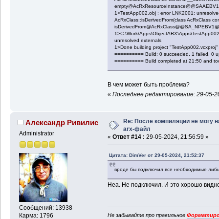
empty@AcRxResourceInstance@@SAAEBV
1>TestApp002.obj : error LNK2001: unresolved 
AcRxClass::isDerivedFrom(class AcRxClass cons
isDerivedFrom@AcRxClass@@SA_NPEBV1
1>C:\Work\Apps\ObjectARX\Apps\TestApp002\x
unresolved externals
1>Done building project "TestApp002.vcxproj"
========== Build: 0 succeeded, 1 failed, 0 
========== Build completed at 21:50 and t
В чем может быть проблема?
«
Последнее редактирование: 29-05-20
Re: После компиляции не могу н
Александр Ривилис
arx-файл
Administrator
«
Ответ #14 :
29-05-2024, 21:56:59 »
Цитата: DimVer от 29-05-2024, 21:52:37
вроде бы подключил все необходимые либ
Неа. Не подключил. И это хорошо видно
Сообщений: 13938
Не забывайте про правильное
Форматиро
Карма: 1796