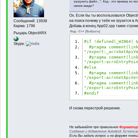
загрузить файл...". Код - это пример из п
своем акаде?
Ох. Если бы ты воспользовался Object
на поиск почему у тебя не грузится в 
Сообщений: 13938
Добавь в конец App02.cpp такие строки
Карма: 1796
Код - C++
[Выбрать]
Рыцарь ObjectARX
#if !defined(_WIN64) 
Skype:
#pragma comment(link
"/export:_acrxGetApiV
#pragma comment(link
"/export:acrxEntryPoi
#else
#pragma comment(link
"/export:acrxGetApiVe
#pragma comment(link
"/export:acrxEntryPoi
#endif
И снова перестрой решение.
Не забывайте про правильное
Форматиро
Создание и добавление Autodesk Screenca
Если Вы задали вопрос и на форуме появ