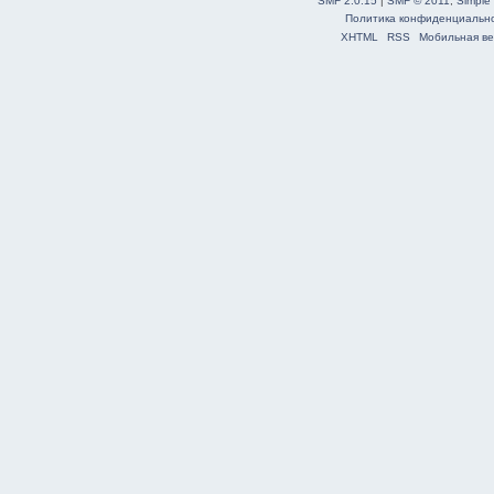
SMF 2.0.15
|
SMF © 2011
,
Simple
Политика конфиденциальн
XHTML
RSS
Мобильная ве