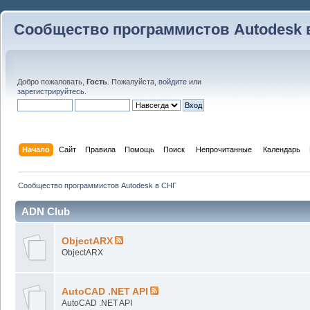
Сообщество программистов Autodesk 
Добро пожаловать,
Гость
. Пожалуйста,
войдите
или
зарегистрируйтесь
.
Начало
Сайт
Правила
Помощь
Поиск
 Непрочитанные 
Календарь
Сообщество программистов Autodesk в СНГ
ADN Club
ObjectARX
ObjectARX
AutoCAD .NET API
AutoCAD .NET API