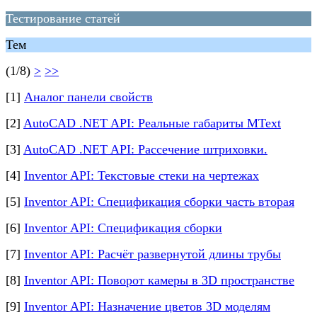
Тестирование статей
Тем
(1/8)
>
>>
[1]
Аналог панели свойств
[2]
AutoCAD .NET API: Реальные габариты MText
[3]
AutoCAD .NET API: Рассечение штриховки.
[4]
Inventor API: Текстовые стеки на чертежах
[5]
Inventor API: Спецификация сборки часть вторая
[6]
Inventor API: Спецификация сборки
[7]
Inventor API: Расчёт развернутой длины трубы
[8]
Inventor API: Поворот камеры в 3D пространстве
[9]
Inventor API: Назначение цветов 3D моделям