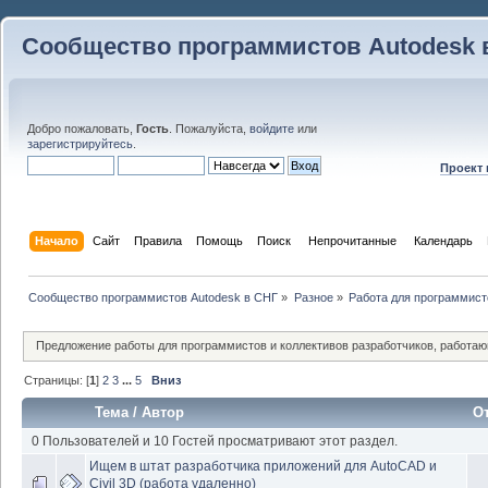
Сообщество программистов Autodesk 
Добро пожаловать,
Гость
. Пожалуйста,
войдите
или
зарегистрируйтесь
.
Проект
Начало
Сайт
Правила
Помощь
Поиск
 Непрочитанные 
Календарь
Сообщество программистов Autodesk в СНГ
»
Разное
»
Работа для программист
Предложение работы для программистов и коллективов разработчиков, работаю
Страницы: [
1
]
2
3
...
5
Вниз
Тема
/
Автор
О
0 Пользователей и 10 Гостей просматривают этот раздел.
Ищем в штат разработчика приложений для AutoCAD и
Civil 3D (работа удаленно)