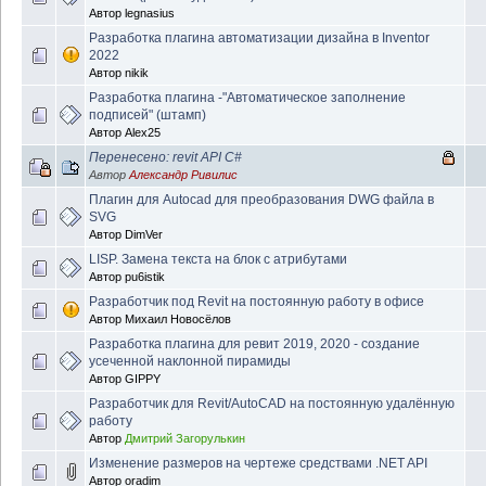
Автор
legnasius
Разработка плагина автоматизации дизайна в Inventor
2022
Автор
nikik
Разработка плагина -"Автоматическое заполнение
подписей" (штамп)
Автор
Alex25
Перенесено: revit API C#
Автор
Александр Ривилис
Плагин для Autocad для преобразования DWG файла в
SVG
Автор
DimVer
LISP. Замена текста на блок с атрибутами
Автор
pu6istik
Разработчик под Revit на постоянную работу в офисе
Автор
Михаил Новосёлов
Разработка плагина для ревит 2019, 2020 - создание
усеченной наклонной пирамиды
Автор
GIPPY
Разработчик для Revit/AutoCAD на постоянную удалённую
работу
Автор
Дмитрий Загорулькин
Изменение размеров на чертеже средствами .NET API
Автор
oradim