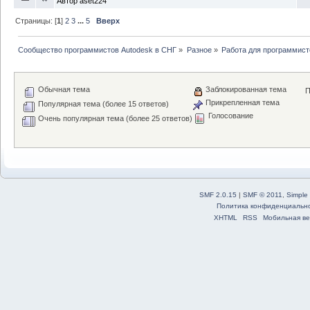
Автор
aset224
Страницы: [
1
]
2
3
...
5
Вверх
Сообщество программистов Autodesk в СНГ
»
Разное
»
Работа для программист
Обычная тема
Заблокированная тема
П
Прикрепленная тема
Популярная тема (более 15 ответов)
Голосование
Очень популярная тема (более 25 ответов)
SMF 2.0.15
|
SMF © 2011
,
Simple
Политика конфиденциальн
XHTML
RSS
Мобильная ве