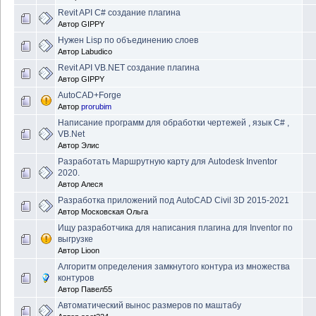
Revit API C# создание плагина
Автор
GIPPY
Нужен Lisp по объединению слоев
Автор
Labudico
Revit API VB.NET создание плагина
Автор
GIPPY
AutoCAD+Forge
Автор
prorubim
Написание программ для обработки чертежей , язык C# ,
VB.Net
Автор
Элис
Разработать Маршрутную карту для Autodesk Inventor
2020.
Автор
Алеся
Разработка приложений под AutoCAD Civil 3D 2015-2021
Автор
Московская Ольга
Ищу разработчика для написания плагина для Inventor по
выгрузке
Автор
Lioon
Алгоритм определения замкнутого контура из множества
контуров
Автор
Павел55
Автоматический вынос размеров по маштабу