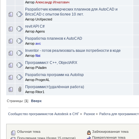
Автор
Александр Игнатович
Разработчик коммерческих плагинов для AutoCAD и
BricsCAD с опытом более 10 лет.
Автор
UnXpected
revit API C#
Автор
Agens
Разработка плагинов к AutoCAD
Автор
avc
Inventor - готов реализовать ваши потребности в коде
Автор
filat
Программист С++, ObjectARX
Автор
PVadim
Разработка программ на Autolisp
Автор
ProgerAL
Программист(удалённая работа)
Автор
Ritor1
Страницы: [
1
]
Вверх
Сообщество программистов Autodesk в СНГ
»
Разное
»
Работа для программист
Обычная тема
Заблокированная тема
Прикрепленная тема
Популярная тема (более 15 ответов)